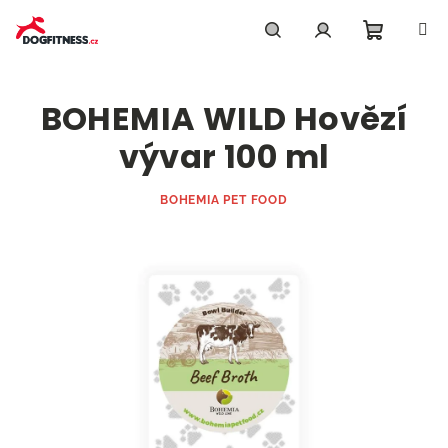
Přejít
na
obsah
Nákupn
Hledat
Přihlášení
BOHEMIA WILD Hovězí
košík
vývar 100 ml
BOHEMIA PET FOOD