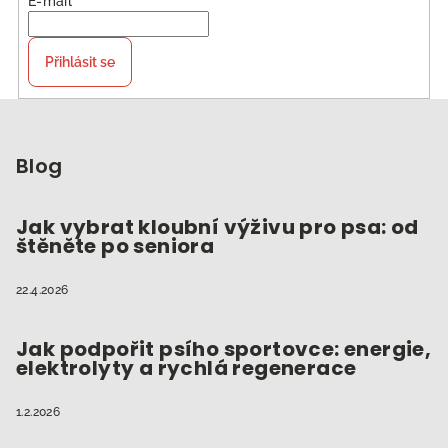
E-mail
Přihlásit se
Z
á
p
Blog
a
t
Jak vybrat kloubní výživu pro psa: od
štěněte po seniora
í
22.4.2026
Jak podpořit psího sportovce: energie,
elektrolyty a rychlá regenerace
1.2.2026