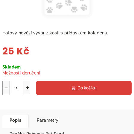
Hotový hovězí vývar z kostí s přídavkem kolagenu.
25 Kč
Měrná
Skladem
cena:
Možnosti doručení
−
+
Do košíku
Popis
Parametry