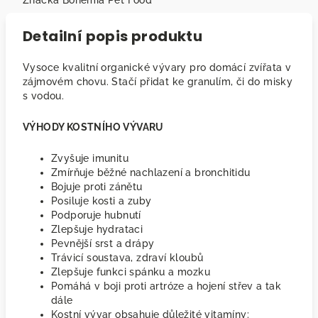
Značka
Bohemia Pet Food
Detailní popis produktu
Vysoce kvalitní organické vývary pro domácí zvířata v
zájmovém chovu. Stačí přidat ke granulím, či do misky
s vodou.
VÝHODY KOSTNÍHO VÝVARU
Zvyšuje imunitu
Zmírňuje běžné nachlazení a bronchitidu
Bojuje proti zánětu
Posiluje kosti a zuby
Podporuje hubnutí
Zlepšuje hydrataci
Pevnější srst a drápy
Trávicí soustava, zdraví kloubů
Zlepšuje funkci spánku a mozku
Pomáhá v boji proti artróze a hojení střev a tak
dále
Kostní vývar obsahuje důležité vitamíny: