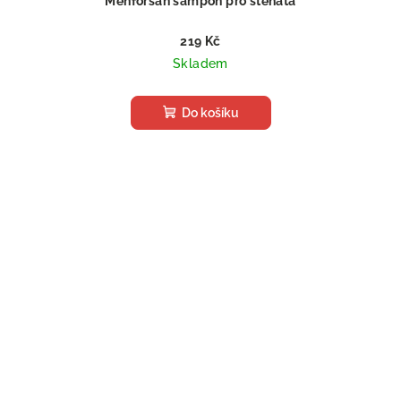
Menforsan šampon pro štěňata
219 Kč
Skladem
Do košíku