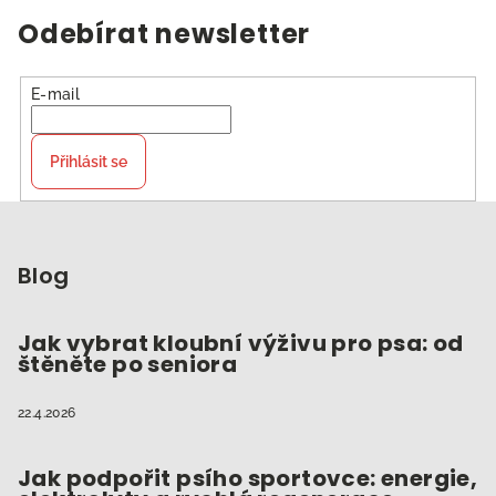
Odebírat newsletter
E-mail
Přihlásit se
Z
á
p
Blog
a
t
Jak vybrat kloubní výživu pro psa: od
štěněte po seniora
í
22.4.2026
Jak podpořit psího sportovce: energie,