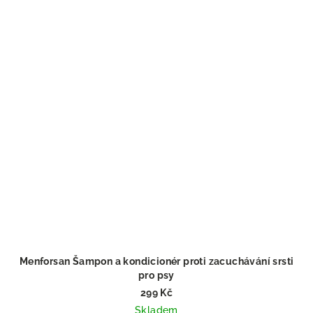
Menforsan Šampon a kondicionér proti zacuchávání srsti
pro psy
Voní po jahodách!
299 Kč
Skladem