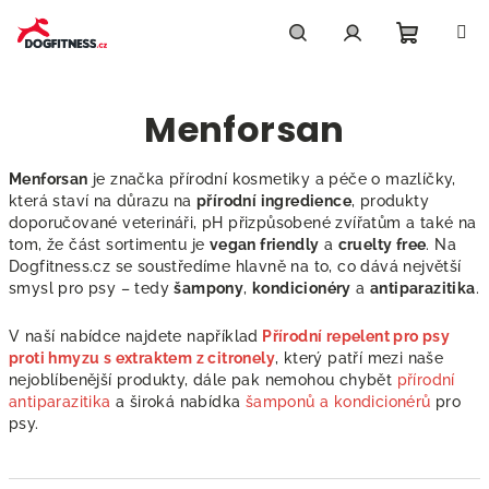
Přejít
na
obsah
Nákupn
Hledat
Přihlášení
Menforsan
košík
Menforsan
je značka přírodní kosmetiky a péče o mazlíčky,
která staví na důrazu na
přírodní ingredience
, produkty
doporučované veterináři, pH přizpůsobené zvířatům a také na
tom, že část sortimentu je
vegan friendly
a
cruelty free
. Na
Dogfitness.cz se soustředíme hlavně na to, co dává největší
smysl pro psy – tedy
šampony
,
kondicionéry
a
antiparazitika
.
V naší nabídce najdete například
Přírodní repelent pro psy
proti hmyzu s extraktem z citronely
, který patří mezi naše
nejoblíbenější produkty, dále pak nemohou chybět
přírodní
antiparazitika
a široká nabídka
šamponů a kondicionérů
pro
psy.