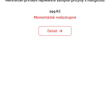
Menforsan přírodní repelentní šampon pro psy s margózou
299 Kč
Momentálně nedostupné
Detail