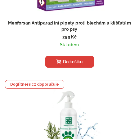
k
t
ů
Menforsan Antiparazitní pipety proti blechám a klíšťatům
pro psy
259 Kč
Skladem
Do košíku
Dogfitness.cz doporučuje