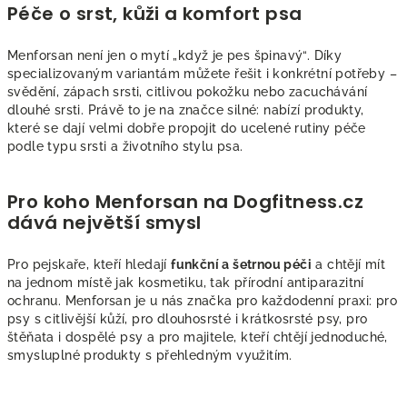
Péče o srst, kůži a komfort psa
Menforsan není jen o mytí „když je pes špinavý“. Díky
specializovaným variantám můžete řešit i konkrétní potřeby –
svědění, zápach srsti, citlivou pokožku nebo zacuchávání
dlouhé srsti. Právě to je na značce silné: nabízí produkty,
které se dají velmi dobře propojit do ucelené rutiny péče
podle typu srsti a životního stylu psa.
Pro koho Menforsan na Dogfitness.cz
dává největší smysl
Pro pejskaře, kteří hledají
funkční a šetrnou péči
a chtějí mít
na jednom místě jak kosmetiku, tak přírodní antiparazitní
ochranu. Menforsan je u nás značka pro každodenní praxi: pro
psy s citlivější kůží, pro dlouhosrsté i krátkosrsté psy, pro
štěňata i dospělé psy a pro majitele, kteří chtějí jednoduché,
smysluplné produkty s přehledným využitím.