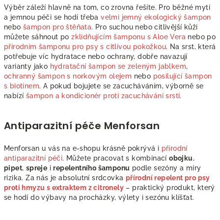
Výběr záleží hlavně na tom, co zrovna řešíte. Pro běžné mytí
u
a jemnou péči se hodí třeba
velmi jemný ekologický šampon
nebo
šampon pro štěňata
. Pro suchou nebo citlivější kůži
můžete sáhnout po
zklidňujícím šamponu s Aloe Vera
nebo po
přírodním šamponu pro psy s citlivou pokožkou
. Na srst, která
potřebuje víc hydratace nebo ochrany, dobře navazují
varianty jako
hydratační šampon se zeleným jablkem
,
ochranný šampon s norkovým olejem
nebo
posilující šampon
s biotinem
. A pokud bojujete se zacucháváním, výborně se
nabízí
šampon a kondicionér proti zacuchávání srsti
.
Antiparazitní péče Menforsan
Menforsan u vás na e-shopu krásně pokrývá i
přírodní
antiparazitní péči
. Můžete pracovat s kombinací
obojku
,
pipet
,
spreje
i
repelentního šamponu
podle sezóny a míry
rizika. Za nás je absolutní srdcovka
přírodní repelent pro psy
proti hmyzu s extraktem z citronely
– praktický produkt, který
se hodí do výbavy na procházky, výlety i sezónu klíšťat.