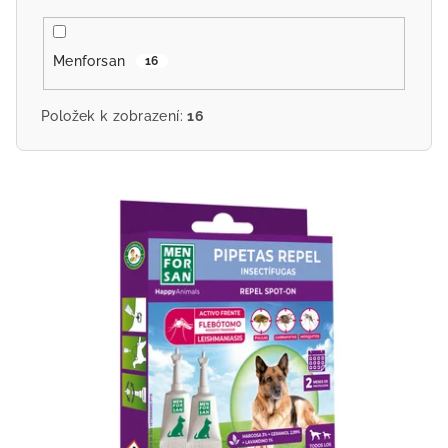
Menforsan
16
Položek k zobrazení:
16
V
ý
p
i
s
p
r
o
d
u