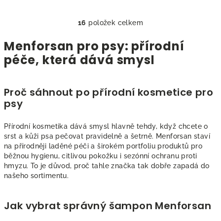
16
položek celkem
O
v
Menforsan pro psy: přírodní
l
péče, která dává smysl
á
d
a
Proč sáhnout po přírodní kosmetice pro
c
psy
í
p
Přírodní kosmetika dává smysl hlavně tehdy, když chcete o
r
srst a kůži psa pečovat pravidelně a šetrně. Menforsan staví
v
na přírodněji laděné péči a širokém portfoliu produktů pro
k
běžnou hygienu, citlivou pokožku i sezónní ochranu proti
y
hmyzu. To je důvod, proč tahle značka tak dobře zapadá do
v
našeho sortimentu.
ý
p
Jak vybrat správný šampon Menforsan
i
s