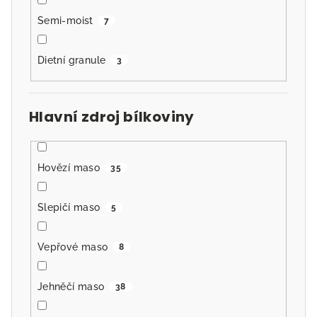
Semi-moist
7
Dietní granule
3
Hlavní zdroj bílkoviny
Hovězí maso
35
Slepičí maso
5
Vepřové maso
8
Jehněčí maso
38