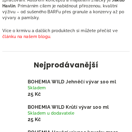
zpracování. Autorem konceptu a majitelem značky je
Jakub
Havlín
. Primárním cílem je nabídnout přirozenou, kvalitní
výživu – od sušeného BARFu přes granule a konzervy až po
vývary a pamlsky.
Více o krmivu a dalších produktech si můžete přečíst ve
článku na našem blogu
.
Nejprodávanější
BOHEMIA WILD Jehněčí vývar 100 ml
Skladem
25 Kč
BOHEMIA WILD Krůtí vývar 100 ml
Skladem u dodavatele
25 Kč