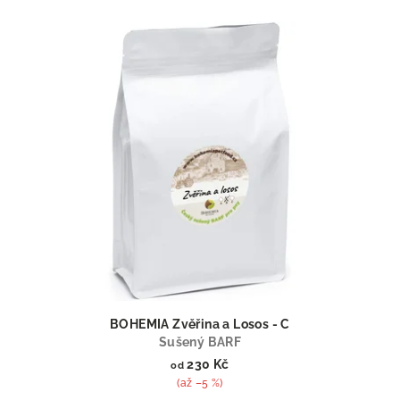
V
ý
p
i
s
p
r
o
d
u
k
t
ů
BOHEMIA Zvěřina a Losos - C
Sušený BARF
230 Kč
od
(až –5 %)