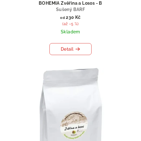
BOHEMIA Zvěřina a Losos - B
Sušený BARF
230 Kč
od
(až –5 %)
Skladem
Detail