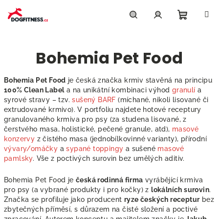
Přejít
na
obsah
Nákupn
Hledat
Přihlášení
Bohemia Pet Food
košík
Bohemia Pet Food
je česká značka krmiv stavěná na principu
100% Clean Label
a na unikátní kombinaci výhod
granulí
a
syrové stravy – tzv.
sušený BARF
(míchané, nikoli lisované či
extrudované krmivo). V portfoliu najdete hotové receptury
granulovaného krmiva pro psy (za studena lisované, z
čerstvého masa, holistické, pečené granule, atd),
masové
konzervy
z čistého masa (jednobílkovinné varianty), přírodní
vývary/omáčky
a
sypané toppingy
a sušené
masové
pamlsky
. Vše z poctivých surovin bez umělých aditiv.
Bohemia Pet Food je
česká rodinná firma
vyrábějící krmiva
pro psy (a vybrané produkty i pro kočky) z
lokálních surovin
.
Značka se profiluje jako producent
ryze českých receptur
bez
zbytečných příměsí, s důrazem na čisté složení a poctivé