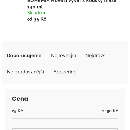
BOHEMIA Hovězí vývar s kousky masa
140 ml
Skladem
35 Kč
od
Ř
a
Doporučujeme
Nejlevnější
Nejdražší
z
e
Nejprodávanější
Abecedně
n
í
p
Cena
r
o
25
Kč
1490
Kč
d
u