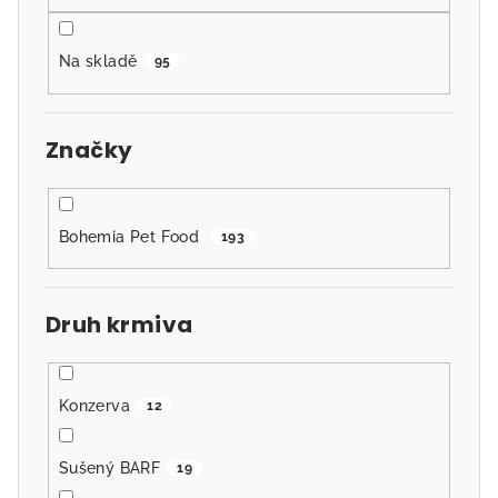
k
t
Na skladě
95
ů
Značky
Bohemia Pet Food
193
Druh krmiva
Konzerva
12
Sušený BARF
19