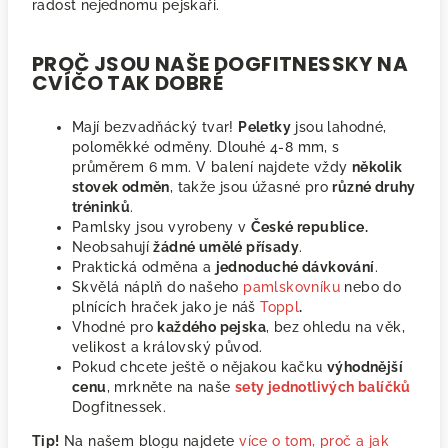
radost nejednomu pejskaři.
PROČ JSOU NAŠE DOGFITNESSKY NA
CVÍČO TAK DOBRÉ
Mají bezvadňácký tvar!
Peletky
jsou lahodné,
poloměkké odměny. Dlouhé 4-8 mm, s
průměrem 6 mm. V balení najdete vždy
několik
stovek odměn
, takže jsou úžasné pro
různé druhy
tréninků
.
Pamlsky jsou vyrobeny v
České republice.
Neobsahují
žádné umělé přísady
.
Praktická odměna a
jednoduché dávkování
.
Skvělá náplň do našeho
pamlskovníku
nebo do
plnících hraček jako je náš
Toppl
.
Vhodné pro
každého pejska
, bez ohledu na věk,
velikost a královský původ.
Pokud chcete ještě o nějakou kačku
výhodnější
cenu
, mrkněte na naše
sety jednotlivých balíčků
Dogfitnessek.
Tip!
Na našem blogu najdete
více o tom, proč a jak