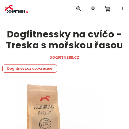
Přejít
na
obsah
Nákupn
Hledat
Přihlášení
Dogfitnessky na cvíčo -
košík
Treska s mořskou řasou
DOGFITNESS.CZ
Dogfitness.cz doporučuje