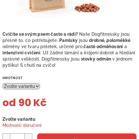
Cvičíte se svým psem často a rádi?
Naše Dogfitnessky jsou
přesně to, co potřebujete.
Pamlsky
jsou
drobné, poloměkké
odměny ve tvaru peletek, určené pro
časté odměňování
a
intenzivní cvičení
. Už žádné lámání a krájení dobrot a hledání
správné velikosti. Dogfitnessky jsou
stovky odměn
v jednom
pytlíku! S chutí na cvíčo!
HMOTNOST
od
90 Kč
Měrná
Zvolte variantu
cena:
Možnosti doručení