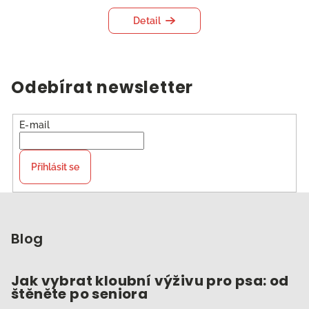
Detail
Odebírat newsletter
E-mail
Přihlásit se
Z
á
p
Blog
a
t
Jak vybrat kloubní výživu pro psa: od
štěněte po seniora
í