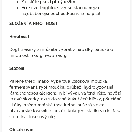
Zajistěte psovi
pitný režim
.
Hrozí, že Dogfitnessky se stanou nejvíc
nejoblíbenější pochoutkou vašeho psa!
SLOŽENÍ A HMOTNOST
Hmotnost
Dogfitnessky si můžete vybrat z nabídky balíčků o
hmotnosti
350 g
nebo
750 g
.
Složení
Vařené tresčí maso, výběrová lososová moučka,
fermentovaná rybí moučka, drůbeží hydrolyzovaná
játra (nenesou alergen), rybí vývar, vařená rýže, hovězí
lojové škvarky, extrudované kukuřičné klíčky, pšeničné
klíčky, hnědá mořská řasa kelpa, sušená vejce,
pivovarské kvasnice, hovězí kolagen, sladkovodní řasa
spirulina, lososový olej.
Obsah živin