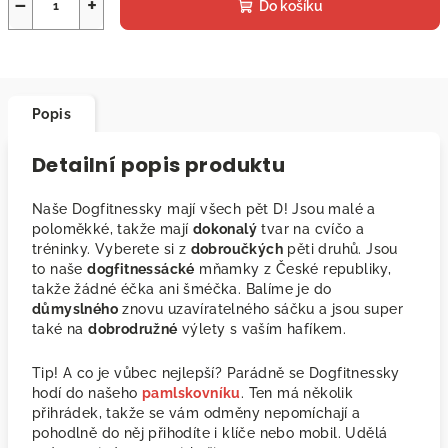
−
+
Do košíku
Popis
Detailní popis produktu
Naše Dogfitnessky mají všech pět D! Jsou malé a
poloměkké, takže mají
dokonalý
tvar na cvíčo a
tréninky. Vyberete si z
dobroučkých
pěti druhů. Jsou
to naše
dogfitnessácké
mňamky z České republiky,
takže žádné éčka ani šméčka. Balíme je do
důmyslného
znovu uzavíratelného sáčku a jsou super
také na
dobrodružné
výlety s vaším hafíkem.
Tip! A co je vůbec nejlepší? Parádně se Dogfitnessky
hodí do našeho
pamlskovníku
. Ten má několik
přihrádek, takže se vám odměny nepomíchají a
pohodlně do něj přihodíte i klíče nebo mobil. Udělá