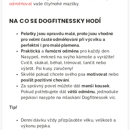
odměňovat
vaše čtyřnohé mazlíky.
NA CO SE DOGFITNESSKY HODÍ
Peletky
jsou opravdu malé, proto jsou vhodné
pro
velmi časté odměňování
při výcviku a
perfektní i pro
malé plemena
.
Praktická
a
famózní odměna
pro každý den.
Nasypeš, mrkneš na svýho kámoše a vyrážíte!
Cvičit, skákat, běhat, trénovat, tančit nebo
výletit. Psí kusy zaručeny!
Skvělé pokud chcete svého psa
motivovat
nebo
posílit pozitivní chování
.
Za správný povel můžete dát
menší kousek
.
Pokud potřebujete dát
větší odměnu
, jednoduše
pejskovi nasypte na mlaskání Dogfitnessek víc.
Tip!
Denní dávku vždy přizpůsobte věku, velikosti a
výkonu pejska.