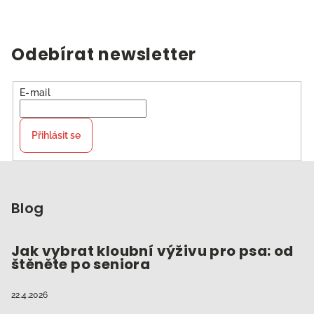
v
l
á
Odebírat newsletter
d
a
c
E-mail
í
p
Přihlásit se
r
v
Z
k
á
y
p
Blog
v
ý
a
p
t
Jak vybrat kloubní výživu pro psa: od
i
štěněte po seniora
í
s
u
22.4.2026