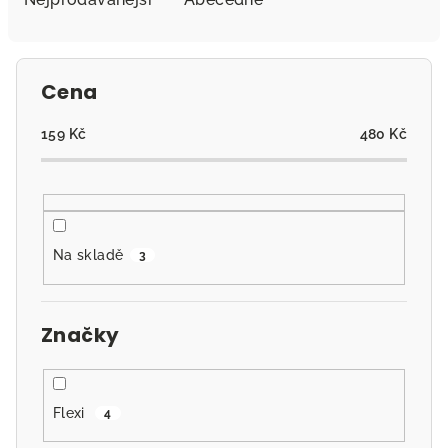
n
í
p
Cena
r
o
159
Kč
480
Kč
d
u
k
t
Na skladě
3
ů
Značky
Flexi
4