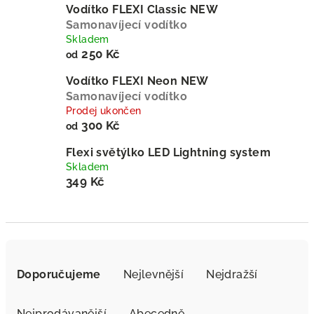
Vodítko FLEXI Classic NEW
Samonavíjecí vodítko
Skladem
250 Kč
od
Vodítko FLEXI Neon NEW
Samonavíjecí vodítko
Prodej ukončen
300 Kč
od
Flexi světýlko LED Lightning system
Skladem
349 Kč
Ř
a
Doporučujeme
Nejlevnější
Nejdražší
z
e
Nejprodávanější
Abecedně