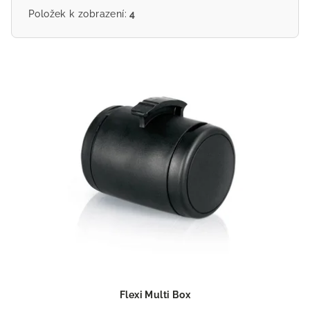
Položek k zobrazení:
4
V
ý
p
i
s
p
r
o
d
u
k
t
ů
Flexi Multi Box