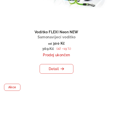
Vodítko FLEXI Neon NEW
Samonavíjecí vodítko
300 Kč
od
369 Kč
(až –19 %)
Prodej ukončen
Detail
Akce