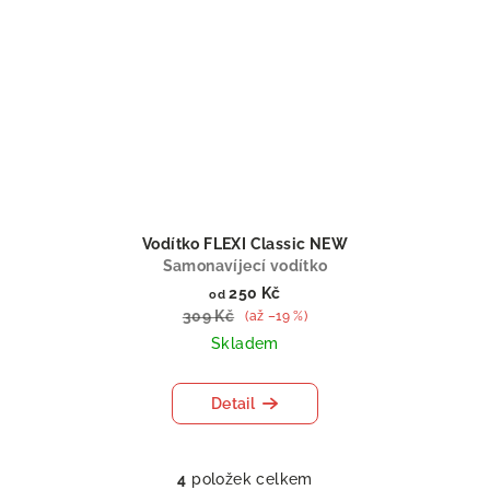
Vodítko FLEXI Classic NEW
Samonavíjecí vodítko
250 Kč
od
309 Kč
(až –19 %)
Skladem
Detail
4
položek celkem
O