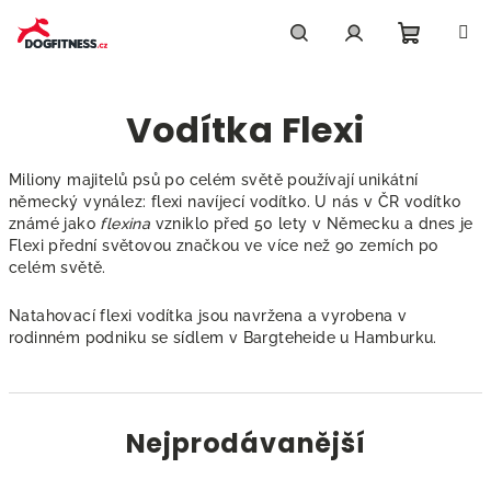
Přejít
na
obsah
Nákupn
Hledat
Přihlášení
Vodítka Flexi
košík
Miliony majitelů psů po celém světě používají unikátní
německý vynález: flexi navíjecí vodítko. U nás v ČR vodítko
známé jako
flexina
vzniklo před 50 lety v Německu a dnes je
Flexi přední světovou značkou ve více než 90 zemích po
celém světě.
Natahovací flexi vodítka jsou navržena a vyrobena v
rodinném podniku se sídlem v Bargteheide u Hamburku.
Nejprodávanější