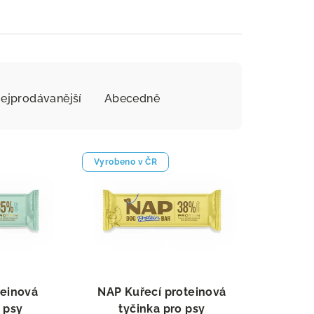
ejprodávanější
Abecedně
Vyrobeno v ČR
teinová
NAP Kuřecí proteinová
 psy
tyčinka pro psy