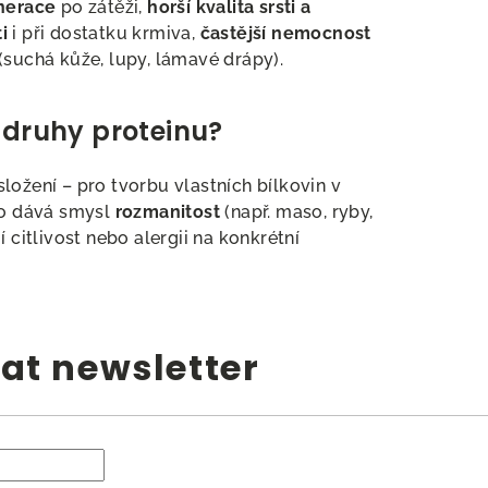
nerace
po zátěži,
horší kvalita srsti a
i
i při dostatku krmiva,
častější nemocnost
(suchá kůže, lupy, lámavé drápy).
 druhy proteinu?
ložení – pro tvorbu vlastních bílkovin v
oto dává smysl
rozmanitost
(např. maso, ryby,
 citlivost nebo alergii na konkrétní
at newsletter