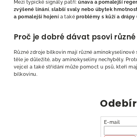
Mezi typické signály patří:
únava a pomalejší rege
zvýšené línání
,
slabší svaly nebo úbytek hmotnost
a pomalejší hojení
a také
problémy s kůží a drápy
Proč je dobré dávat psovi různé
Různé zdroje bílkovin mají různé aminokyselinové s
těle je důležité, aby aminokyseliny nechyběly. Pr
vejce) a také střídání může pomoct u psů, kteří mají
bílkovinu.
Odebír
E-mail