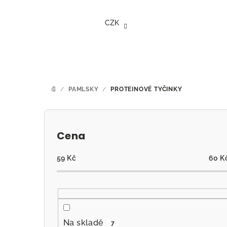
Přejít
na
CZK
obsah
/
PAMLSKY
/
PROTEINOVÉ TYČINKY
DOMŮ
P
o
Cena
s
59
Kč
60
K
t
r
a
Na skladě
7