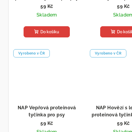
d
Podpora regenerace
Podpora srsti
59 Kč
59 Kč
o
u
Skladem
Sklade
d
k
u
Do košíku
Do koší
t
k
ů
t
Vyrobeno v ČR
Vyrobeno v ČR
ů
NAP Vepřová proteinová
NAP Hovězí s l
tyčinka pro psy
proteinová tyčin
Pro pohodu a klid
Pro pohodu 
59 Kč
59 Kč
Skladem
Sklade