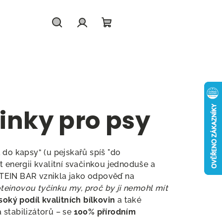
Hledat
Přihlášení
Nákupní
košík
inky pro psy
 do kapsy“ (u pejskařů spíš "do
it energii kvalitní svačinkou jednoduše a
OTEIN BAR vznikla jako odpověď na
teinovou tyčinku my, proč by ji nemohl mít
soký podíl kvalitních bílkovin
a také
 stabilizátorů – se
100% přírodním