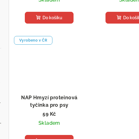
Do košíku
Do koší
Vyrobeno v ČR
.cz
NAP Hmyzí proteinová
ervenou řepou
tyčinka pro psy
Výživný zdroj bílkovin
59 Kč
 - Zvěřina s jablky
Skladem