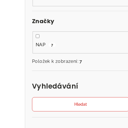
n
n
Značky
í
p
a
NAP
7
n
Položek k zobrazení:
7
e
l
Vyhledávání
Hledat
Přeskočit
kategorie