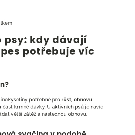
elkem
 psy: kdy dávají
 pes potřebuje víc
in?
aminokyseliny potřebné pro
růst, obnovu
ou část krmné dávky. U aktivních psů je navíc
ládat větší zátěž a následnou obnovu.
inová svačina v podobě