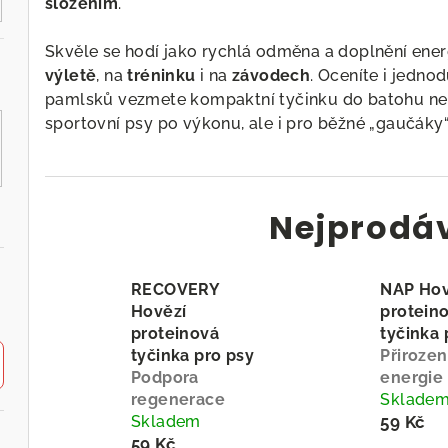
složením
.
Skvěle se hodí jako rychlá odměna a doplnění ene
výletě
, na
tréninku
i na
závodech
. Oceníte i jedn
pamlsků vezmete kompaktní tyčinku do batohu neb
sportovní psy po výkonu, ale i pro běžné „gaučáky“
Nejprodá
RECOVERY
NAP Hov
Hovězí
protein
proteinová
tyčinka 
tyčinka pro psy
Přirozen
Podpora
energie
regenerace
Sklade
Skladem
59 Kč
59 Kč