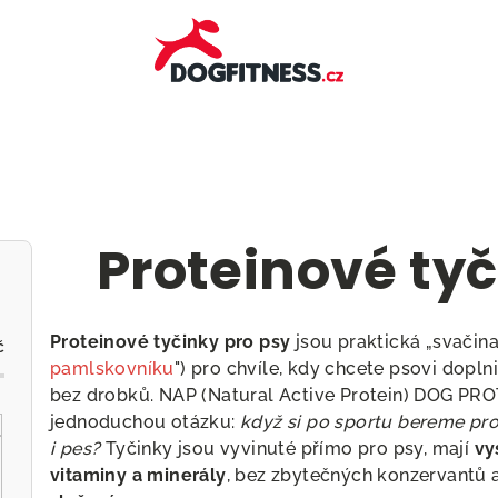
Proteinové tyč
Proteinové tyčinky pro psy
jsou praktická „svačina
č
pamlskovníku
") pro chvíle, kdy chcete psovi dopln
bez drobků. NAP (Natural Active Protein) DOG PR
jednoduchou otázku:
když si po sportu bereme pro
i pes?
Tyčinky jsou vyvinuté přímo pro psy, mají
vy
vitaminy a minerály
, bez zbytečných konzervantů a