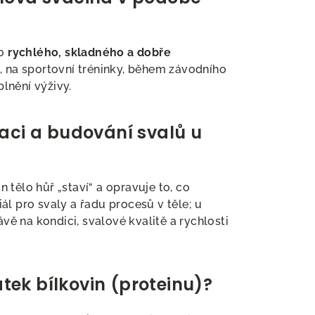
co
rychlého, skladného a dobře
ák, na sportovní tréninky, během závodního
lnění výživy.
raci a budování svalů u
 tělo hůř „staví“ a opravuje to, co
ál pro svaly a řadu procesů v těle; u
ávě na kondici, svalové kvalitě a rychlosti
ek bílkovin (proteinu)?