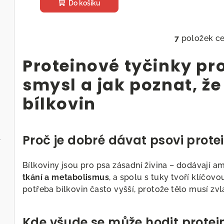
Do košíku
7
položek c
O
v
Proteinové tyčinky pro
l
smysl a jak poznat, že
á
d
bílkovin
a
c
Proč je dobré dávat psovi prote
l
í
p
Bílkoviny jsou pro psa zásadní živina – dodávají 
r
tkání a metabolismus
, a spolu s tuky tvoří klíčov
v
potřeba bílkovin často vyšší, protože tělo musí zv
k
y
Kde všude se může hodit prote