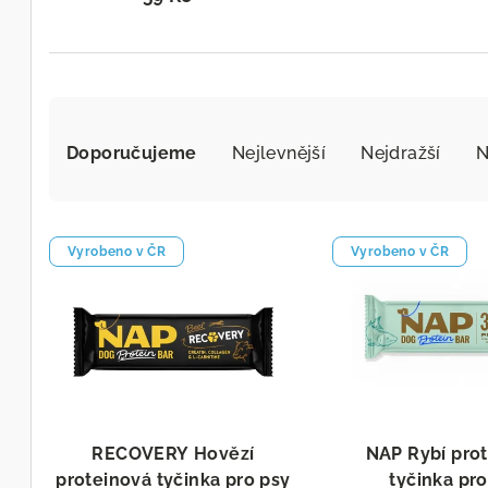
Ř
a
Doporučujeme
Nejlevnější
Nejdražší
N
z
V
e
Vyrobeno v ČR
Vyrobeno v ČR
ý
n
p
í
i
p
s
r
p
o
RECOVERY Hovězí
NAP Rybí pro
r
proteinová tyčinka pro psy
tyčinka pro