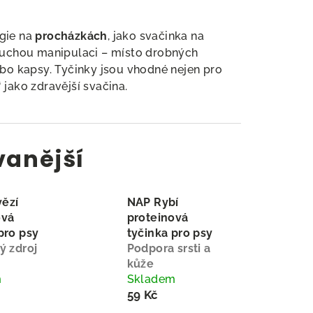
rgie na
procházkách
, jako svačinka na
oduchou manipulaci – místo drobných
o kapsy. Tyčinky jsou vhodné nejen pro
 jako zdravější svačina.
vanější
ězí
NAP Rybí
ová
proteinová
pro psy
tyčinka pro psy
ý zdroj
Podpora srsti a
kůže
m
Skladem
59 Kč