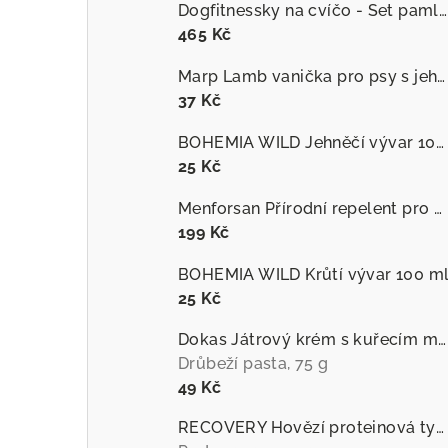
Dogfitnessky na cvíčo - Set pamlsků
465 Kč
Marp Lamb vanička pro psy s jehněčím
37 Kč
BOHEMIA WILD Jehněčí vývar 100 ml
25 Kč
Menforsan Přírodní repelent pro psy proti hmyzu s extraktem z citronely
199 Kč
BOHEMIA WILD Krůtí vývar 100 m
25 Kč
Dokas Játrový krém s kuřecím masem
Drůbeží pasta, 75 g
49 Kč
RECOVERY Hovězí proteinová tyčinka pro psy