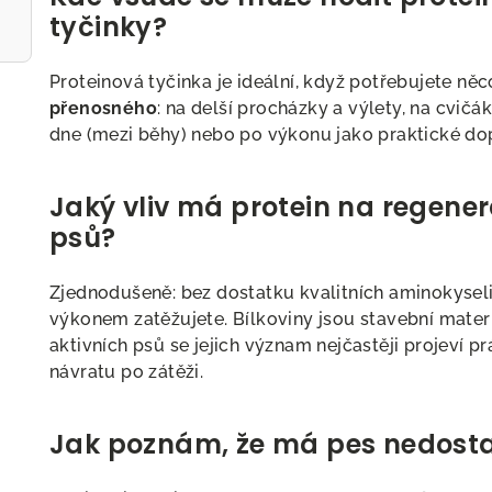
v
tyčinky?
ý
p
Proteinová tyčinka je ideální, když potřebujete ně
i
přenosného
: na delší procházky a výlety, na cvič
s
dne (mezi běhy) nebo po výkonu jako praktické dop
u
Jaký vliv má protein na regene
psů?
Zjednodušeně: bez dostatku kvalitních aminokyselin
výkonem zatěžujete. Bílkoviny jsou stavební materi
aktivních psů se jejich význam nejčastěji projeví pr
návratu po zátěži.
Jak poznám, že má pes nedostat