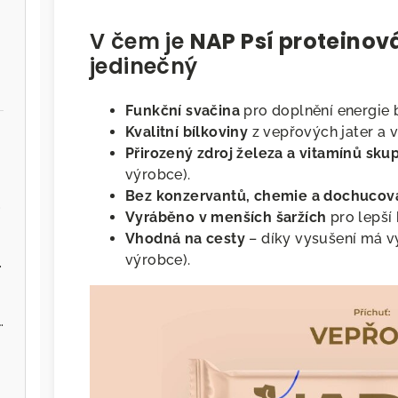
V čem je
NAP Psí proteinov
jedinečný
Funkční svačina
pro doplnění energie 
Kvalitní bílkoviny
z vepřových jater a v
Přirozený zdroj železa a vitamínů sku
výrobce).
Bez konzervantů, chemie a dochucov
.cz
Vyráběno v menších šaržích
pro lepší 
Vhodná na cesty
– díky vysušení má vy
výrobce).
ervenou řepou
 - Zvěřina s jablky