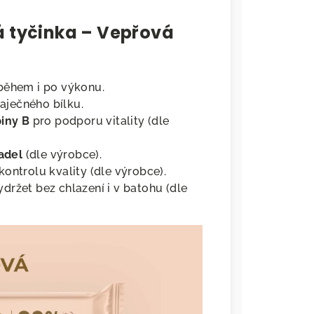
á tyčinka – Vepřová
během i po výkonu.
aječného bílku.
piny B
pro podporu vitality (dle
adel
(dle výrobce).
kontrolu kvality (dle výrobce).
držet bez chlazení i v batohu (dle