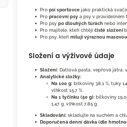
Pro
psí sportovce
jako praktická svači
Pro
pracovní psy
a psy v pravidelném t
Pro psy
po dlouhých túrách
nebo inte
Pro majitele, kteří chtějí
čisté složení
b
Pro psy, kteří
milují výraznou masovou
Složení a výživové údaje
Složení:
Datlová pasta, vepřová játra, v
Analytické složky:
Na 100 g:
bílkoviny 38,1 %, tuky 14
vlhkost 15,7 %.
Na 1 tyčinku (50 g):
bílkoviny 19,05
1,47 g, vlhkost 7,85 g.
Skladování:
skladujte na suchém a ch
Doporučená denní dávka (dle hmotnos