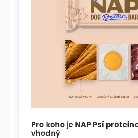
l
Pro koho je
NAP Psí protein
vhodný