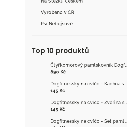
Na Stezku Českem
Vyrobeno v ČR
Psí Nebojsové
Top 10 produktů
Čtyřkomorový pamlskovník Dogfitness
890 Kč
Dogfitnessky na cvíčo - Kachna s č
145 Kč
Dogfitnessky na cvíčo
145 Kč
Dogfitnessky na cvíčo - Set pamlsků