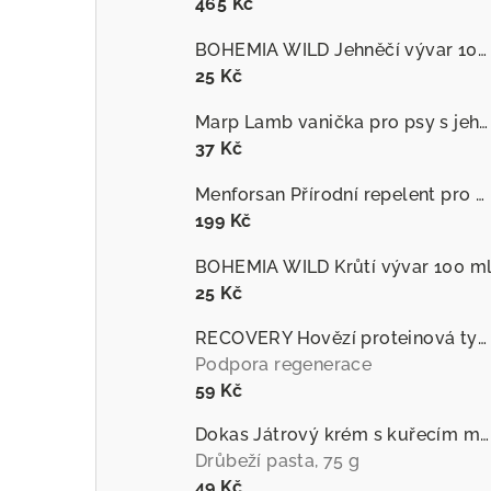
465 Kč
BOHEMIA WILD Jehněčí vývar 100 ml
25 Kč
Marp Lamb vanička pro psy s jehněčím
37 Kč
Menforsan Přírodní repelent pro psy proti hmyzu s extraktem z citronely
199 Kč
BOHEMIA WILD Krůtí vývar 100 m
25 Kč
RECOVERY Hovězí proteinová tyčinka pro psy
Podpora regenerace
59 Kč
Dokas Játrový krém s kuřecím masem
Drůbeží pasta, 75 g
49 Kč