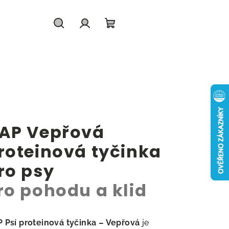
Hledat
Přihlášení
Nákupní
košík
AP Vepřová
roteinová tyčinka
ro psy
ro pohodu a klid
 Psí proteinová tyčinka – Vepřová
je