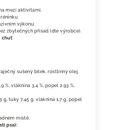
na mezi aktivitami.
réninku.
nzivním výkonu.
ez zbytečných přísad (dle výrobce).
 chuť
.
aječný sušený bílek, rostlinný olej.
,9 %, vláknina 3,4 %, popel 2,93 %,
 g, tuky 7,45 g, vláknina 1,7 g, popel
ladném místě.
ti psa):