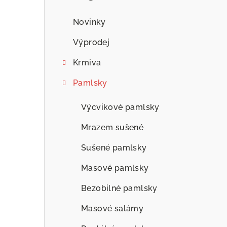
n
n
Novinky
í
Výprodej
p
Krmiva
a
Pamlsky
n
Výcvikové pamlsky
e
Mrazem sušené
l
Sušené pamlsky
Masové pamlsky
Bezobilné pamlsky
Masové salámy