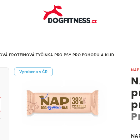
OVÁ PROTEINOVÁ TYČINKA PRO PSY
PRO POHODU A KLID
NAP
Vyrobeno v ČR
N
p
p
P
NAP