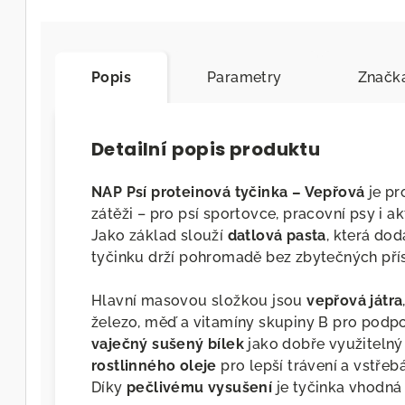
Popis
Parametry
Značk
Detailní popis produktu
NAP Psí proteinová tyčinka – Vepřová
je pr
zátěži – pro psí sportovce, pracovní psy i ak
Jako základ slouží
datlová pasta
, která dod
tyčinku drží pohromadě bez zbytečných pří
Hlavní masovou složkou jsou
vepřová játra
železo, měď a vitamíny skupiny B pro podpo
vaječný sušený bílek
jako dobře využitelný
rostlinného oleje
pro lepší trávení a vstřeb
Díky
pečlivému vysušení
je tyčinka vhodná 