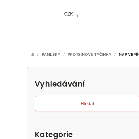
Přejít
na
CZK
obsah
/
PAMLSKY
/
PROTEINOVÉ TYČINKY
/
NAP VEPŘ
DOMŮ
P
o
Vyhledávání
s
t
Hledat
r
Přeskočit
a
kategorie
Kategorie