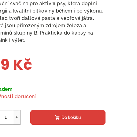
kční svačina pro aktivní psy, která doplní
rgii a kvalitní bílkoviny během i po výkonu.
lad tvoří datlová pasta a vepřová játra,
rá jsou přirozeným zdrojem železa a
amínů skupiny B. Praktická do kapsy na
ink i výlet.
9 Kč
ná
a:
ladem
nosti doručení
+
Do košíku