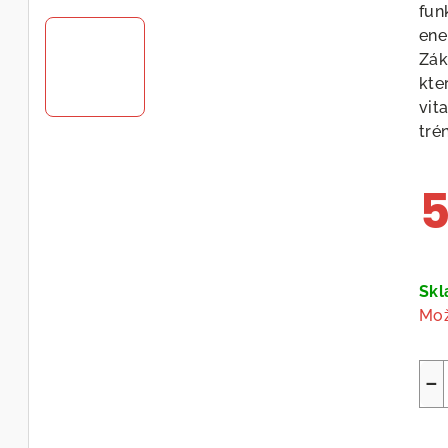
fun
ene
Zák
kte
vit
trén
5
Měr
cen
Sk
Mož
−