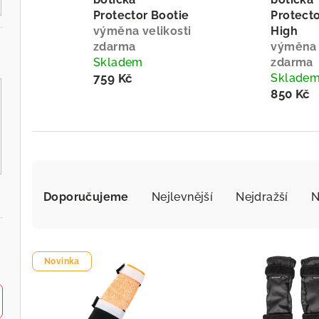
Protector Bootie
Protecto
výměna velikosti
High
zdarma
výměna 
Skladem
zdarma
759 Kč
Sklade
850 Kč
Ř
a
Doporučujeme
Nejlevnější
Nejdražší
N
z
V
e
Novinka
ý
n
p
í