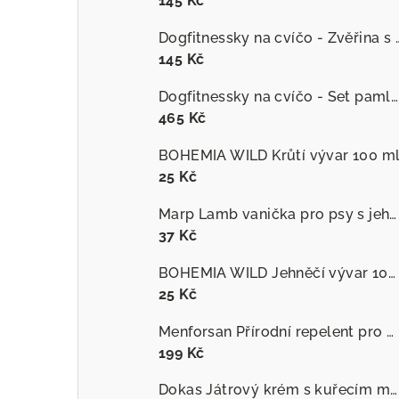
145 Kč
Dogfitnessky na cvíčo
145 Kč
Dogfitnessky na cvíčo - Set pamlsků
465 Kč
BOHEMIA WILD Krůtí vývar 100 m
25 Kč
Marp Lamb vanička pro psy s jehněčím
37 Kč
BOHEMIA WILD Jehněčí vývar 100 ml
25 Kč
Menforsan Přírodní repelent pro psy proti hmyzu s extraktem z citronely
199 Kč
Dokas Játrový krém s kuřecím masem