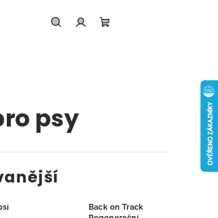
Hledat
Přihlášení
Nákupní
košík
pro psy
vanější
psí
Back on Track
Regenerační