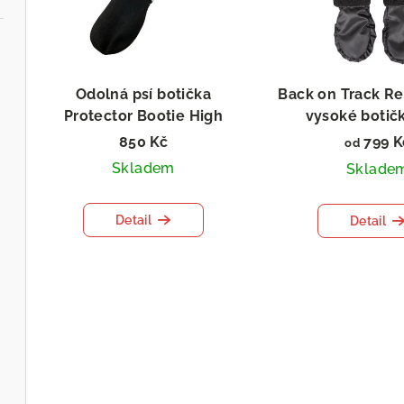
i
p
s
r
p
o
Odolná psí botička
Back on Track R
r
Protector Bootie High
vysoké botič
d
výměna velikosti zdarma
850 Kč
799 K
o
od
u
Skladem
Sklade
d
k
u
Detail
t
Detail
k
ů
t
ů