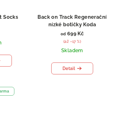
ht Socks
Back on Track Regenerační
nízké botičky Koda
699 Kč
od
(až –17 %)
m
Skladem
Detail
darma