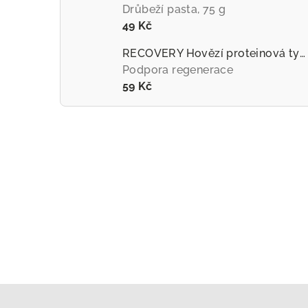
Drůbeží pasta, 75 g
49 Kč
RECOVERY Hovězí proteinová tyčinka pro psy
Podpora regenerace
59 Kč
Z