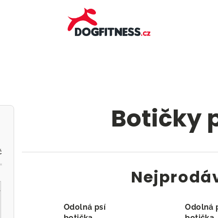
Botičky 
č
Nejprodá
Odolná psí
Odolná 
botička
botička