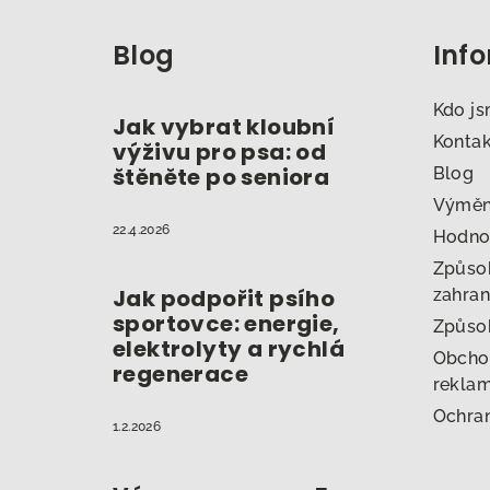
á
Blog
Inf
p
a
Kdo j
Jak vybrat kloubní
t
Konta
výživu pro psa: od
štěněte po seniora
Blog
í
Výměna
22.4.2026
Hodno
Způsob
Jak podpořit psího
zahran
sportovce: energie,
Způso
elektrolyty a rychlá
Obcho
regenerace
reklam
Ochran
1.2.2026