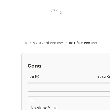
Přejít
na
CZK
obsah
/
VYBAVENÍ PRO PSY
/
BOTIČKY PRO PSY
DOMŮ
P
o
Cena
s
300
Kč
1049
K
t
r
a
Na skladě
8