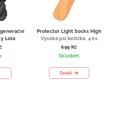
egenerační
Protector Light Socks High
ky Lola
Vysoká psí botička, 4 ks
č
699 Kč
Skladem
m
Detail