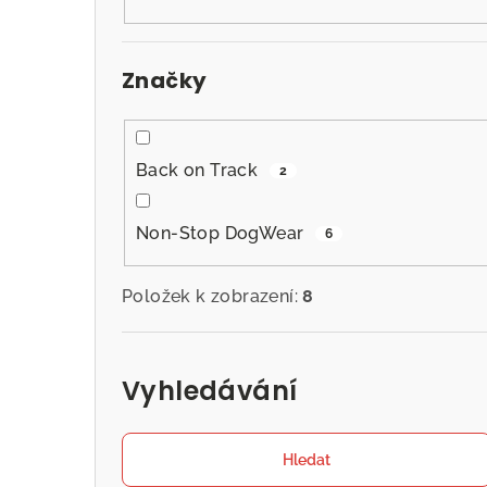
n
n
Značky
í
p
a
Back on Track
2
n
Non-Stop DogWear
6
e
l
Položek k zobrazení:
8
Vyhledávání
Hledat