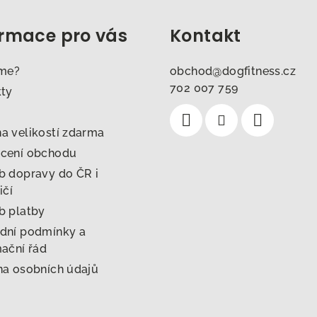
ormace pro vás
Kontakt
sme?
obchod
@
dogfitness.cz
702 007 759
kty
 velikostí zdarma
cení obchodu
 dopravy do ČR i
ičí
b platby
dní podmínky a
ační řád
a osobních údajů