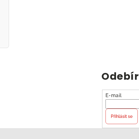
Odebír
E-mail
Přihlásit se