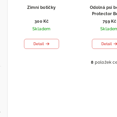
Zimní botičky
Odolná psí b
Protector B
výměna velikos
300 Kč
759 Kč
Skladem
Sklade
Detail
Detail
8
položek c
O
v
l
á
d
.cz
a
c
ervenou řepou
í