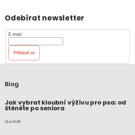
Odebírat newsletter
E-mail
Přihlásit se
Z
á
p
Blog
a
t
Jak vybrat kloubní výživu pro psa: od
štěněte po seniora
í
22.4.2026