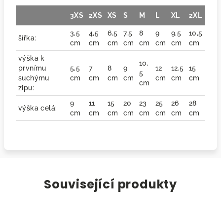
3XS
2XS
XS
S
M
L
XL
2XL
3,5
4,5
6,5
7,5
8
9
9,5
10,5
šířka:
cm
cm
cm
cm
cm
cm
cm
cm
výška k
10,
prvnímu
5,5
7
8
9
12
12,5
15
5
suchýmu
cm
cm
cm
cm
cm
cm
cm
cm
zipu:
9
11
15
20
23
25
26
28
výška celá:
cm
cm
cm
cm
cm
cm
cm
cm
Související produkty