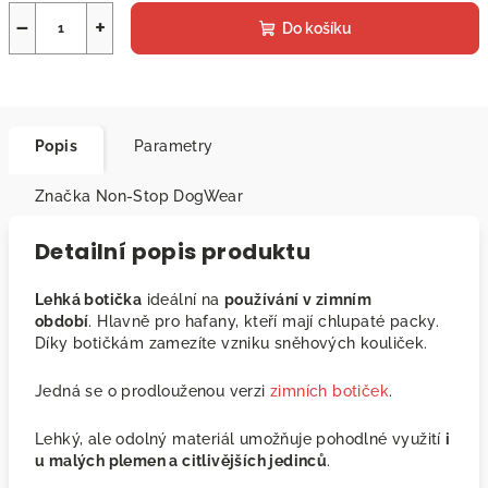
−
+
Do košíku
Popis
Parametry
Značka
Non-Stop DogWear
Detailní popis produktu
Lehká botička
ideální na
používání v zimním
období
. Hlavně pro hafany, kteří mají chlupaté packy.
Díky botičkám zamezíte vzniku sněhových kouliček.
Jedná se o prodlouženou verzi
zimních botiček
.
Lehký, ale odolný materiál umožňuje pohodlné využití
i
u malých plemen a citlivějších jedinců
.