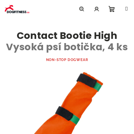
Přejít
na
obsah
Nákupn
Hledat
Přihlášení
Contact Bootie High
košík
Vysoká psí botička, 4 ks
NON-STOP DOGWEAR