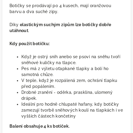
Botičky se prodávají po 4 kusech, mají oranžovou
barvu a dva suché zipy.
Díky
elastickým suchým zipům lze botičky dobře
utáhnout
.
Kdy použít botičku:
Když je ostrý sníh anebo se psovi na sněhu tvoří
sněhové kuličky na tlapce.
Pes má z výletu oťapkané tlapky a bolí ho
samotná chůze.
V teple, když je rozpálená zem, ochrání tlapku
před popálením.
Drobné zranění - oděrka, prasklina, ulomený
drápek.
Ideální pro hodně chlupaté hafany, kdy botičky
zamezují tvorbě sněhových koulí na tlapkách i ve
vyšších částech končetiny
Balení obsahuje 4 ks botiček.