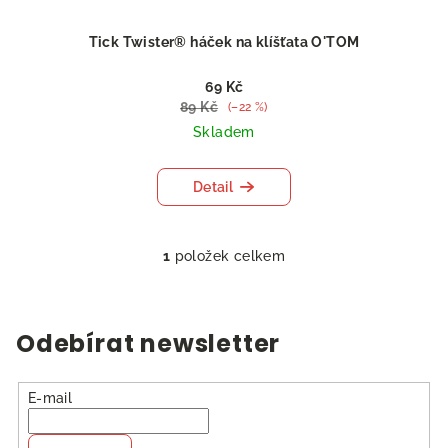
t
ů
Tick Twister® háček na klíšťata O'TOM
69 Kč
89 Kč
(–22 %)
Skladem
Detail
1
položek celkem
O
v
l
á
Odebírat newsletter
d
a
c
E-mail
í