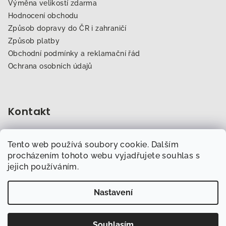
Výměna velikostí zdarma
Hodnocení obchodu
Způsob dopravy do ČR i zahraničí
Způsob platby
Obchodní podmínky a reklamační řád
Ochrana osobních údajů
Kontakt
obchod
@
dogfitness.cz
Tento web používá soubory cookie. Dalším
702 007 759
procházením tohoto webu vyjadřujete souhlas s
jejich používáním.
Nastavení
Copyright 2026
Obchod.Dogfitness.cz
. Všechna práva
vyhrazena.
Souhlasím