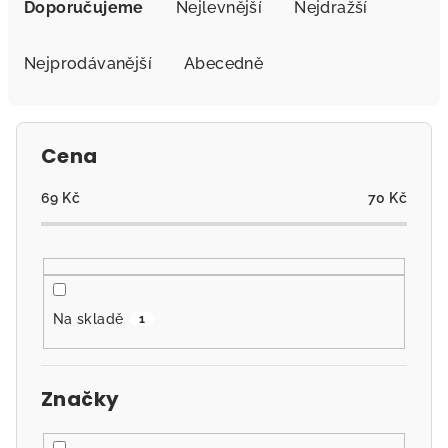
a
Doporučujeme
Nejlevnější
Nejdražší
z
e
Nejprodávanější
Abecedně
n
í
p
Cena
r
o
69
Kč
70
Kč
d
u
k
t
Na skladě
1
ů
Značky