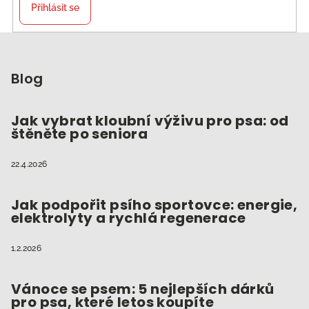
p
Přihlásit se
r
v
Z
k
á
y
p
Blog
v
ý
a
p
t
Jak vybrat kloubní výživu pro psa: od
i
štěněte po seniora
í
s
u
22.4.2026
Jak podpořit psího sportovce: energie,
elektrolyty a rychlá regenerace
1.2.2026
Vánoce se psem: 5 nejlepších dárků
pro psa, které letos koupíte