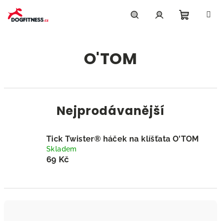
Přejít
na
obsah
Nákupn
Hledat
Přihlášení
O'TOM
košík
Nejprodávanější
Tick Twister® háček na klíšťata O'TOM
Skladem
69 Kč
Ř