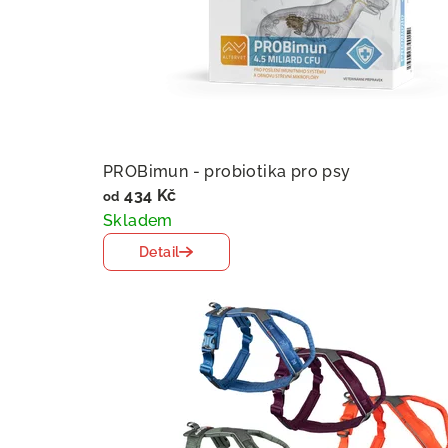
s
s
.
c
PROBimun - probiotika pro psy
434 Kč
od
z
Skladem
Detail