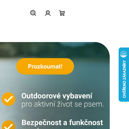
Hledat
Přihlášení
Nákupní
košík