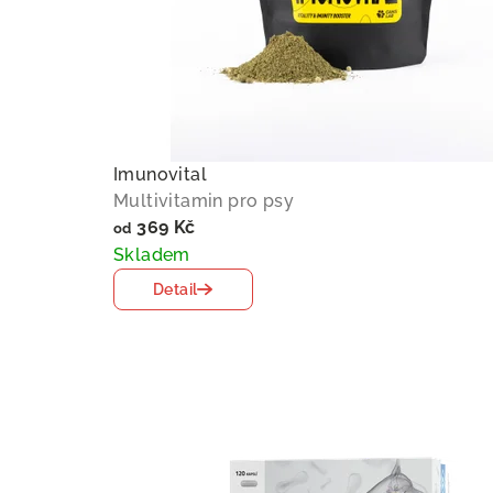
D
o
g
Imunovital
f
Multivitamin pro psy
369 Kč
od
i
Skladem
Detail
t
n
e