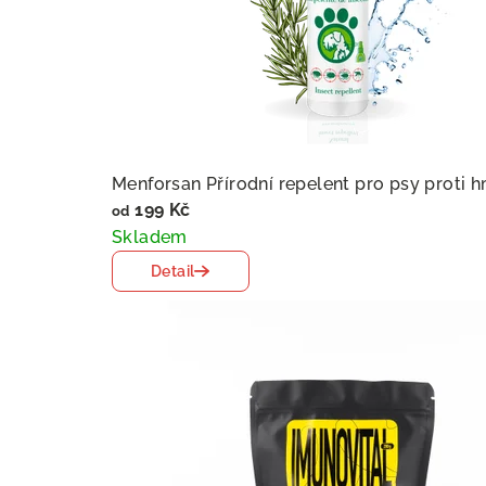
a
k
o
u
Menforsan Přírodní repelent pro psy proti h
199 Kč
od
p
Skladem
Detail
i
t
u