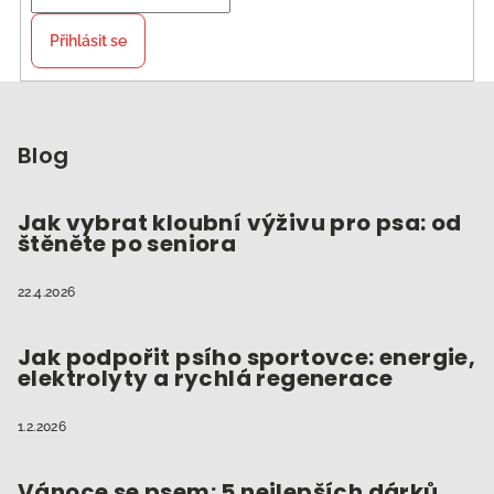
Přihlásit se
Z
á
p
Blog
a
t
Jak vybrat kloubní výživu pro psa: od
štěněte po seniora
í
22.4.2026
Jak podpořit psího sportovce: energie,
elektrolyty a rychlá regenerace
1.2.2026
Vánoce se psem: 5 nejlepších dárků