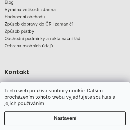
Blog
Výměna velikostí zdarma
Hodnocení obchodu
Způsob dopravy do ČR i zahraničí
Způsob platby
Obchodní podmínky a reklamační řád
Ochrana osobních údajů
Kontakt
obchod
@
dogfitness.cz
Tento web používá soubory cookie. Dalším
702 007 759
procházením tohoto webu vyjadřujete souhlas s
jejich používáním.
Nastavení
Copyright 2026
Obchod.Dogfitness.cz
. Všechna práva