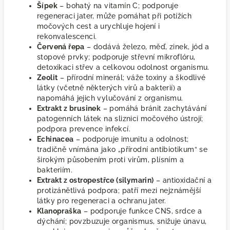
Šípek
– bohatý na vitamín C; podporuje
regeneraci jater, může pomáhat při potížích
močových cest a urychluje hojení i
rekonvalescenci.
Červená řepa
– dodává železo, měď, zinek, jód a
stopové prvky; podporuje střevní mikroflóru,
detoxikaci střev a celkovou odolnost organismu.
Zeolit
– přírodní minerál; váže toxiny a škodlivé
látky (včetně některých virů a bakterií) a
napomáhá jejich vylučování z organismu.
Extrakt z brusinek
– pomáhá bránit zachytávání
patogenních látek na sliznici močového ústrojí;
podpora prevence infekcí.
Echinacea
– podporuje imunitu a odolnost;
tradičně vnímána jako „přírodní antibiotikum“ se
širokým působením proti virům, plísním a
bakteriím.
Extrakt z ostropestřce (silymarin)
– antioxidační a
protizánětlivá podpora; patří mezi nejznámější
látky pro regeneraci a ochranu jater.
Klanopraška
– podporuje funkce CNS, srdce a
dýchání; povzbuzuje organismus, snižuje únavu,