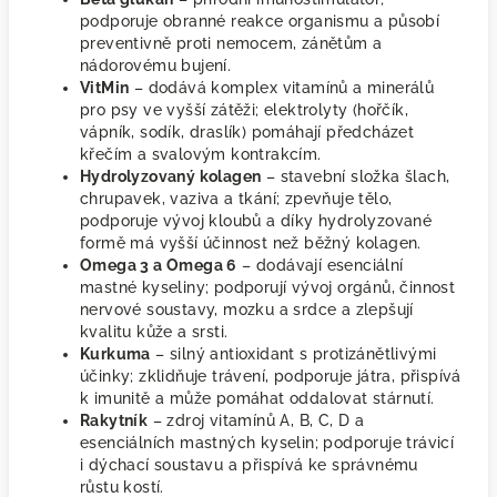
podporuje obranné reakce organismu a působí
preventivně proti nemocem, zánětům a
nádorovému bujení.
VitMin
– dodává komplex vitamínů a minerálů
pro psy ve vyšší zátěži; elektrolyty (hořčík,
vápník, sodík, draslík) pomáhají předcházet
křečím a svalovým kontrakcím.
Hydrolyzovaný kolagen
– stavební složka šlach,
chrupavek, vaziva a tkání; zpevňuje tělo,
podporuje vývoj kloubů a díky hydrolyzované
formě má vyšší účinnost než běžný kolagen.
Omega 3 a Omega 6
– dodávají esenciální
mastné kyseliny; podporují vývoj orgánů, činnost
nervové soustavy, mozku a srdce a zlepšují
kvalitu kůže a srsti.
Kurkuma
– silný antioxidant s protizánětlivými
účinky; zklidňuje trávení, podporuje játra, přispívá
k imunitě a může pomáhat oddalovat stárnutí.
Rakytník
– zdroj vitamínů A, B, C, D a
esenciálních mastných kyselin; podporuje trávicí
i dýchací soustavu a přispívá ke správnému
růstu kostí.