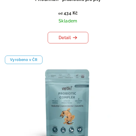
434 Kč
od
Skladem
Detail
Vyrobeno v ČR