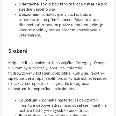
Orientačně:
200 g balení vydrží cca
2 měsíce
pro
středně velkého psa.
Upozornění:
uchovávejte v suchu, dobře
uzavřené, mimo přímé slunce. Pokud má pes
dlouhodobé zdravotní potíže nebo bere léky, je
vhodné doplňky stravy předem konzultovat s
veterinářem.
Složení
Kelpa, krill, kvasnice, sušená vajíčka, Omega 3, Omega
6, vitamíny a minerály, spirulina, chlorella,
hydrolyzovaný kolagen, prebiotika, kurkuma, rakytník,
šípek, červená řepa, zeolit, brusinky extrakt, echinacea,
extrakt z ostropestřce - silymarin, betaglucan,
colostrum, klanopraška, antioxidanty.
Colostrum
– pomáhá nastartovat celoživotní
imunitu a celkové zdraví psa; obsahuje imunitní a
růstové faktory ve vysoké koncentraci.
Beta glukan
– přírodní imunostimulátor;