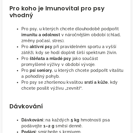
Pro koho je Imunovital pro psy
vhodný
Pro psy, u kterých chcete dlouhodobě podpořit
imunitu a odolnost
v náročnějším období (chlad,
změny počasí, stres).
Pro
aktivní psy
při pravidelném sportu a vyšší
zátěži, kdy se hodí doplnit širší spektrum živin.
Pro
štěňata a mladé psy
jako součást
promyšlené výživy v období vývoje.
Pro
psí seniory
, u kterých chcete podpořit vitalitu
a pohodlný pohyb.
Pro psy se zhoršenou kvalitou
srsti a kůže
, kdy
chcete posílit výživu „zevnitř“.
Dávkování
Dávkování:
na každých
5 kg
hmotnosti psa
podávejte
1–2 g
směsi denně.
Podání:
smíchejte s krmivem.