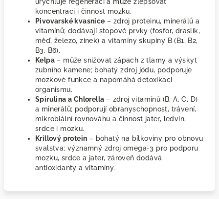
urychluje regeneraci a může zlepšovat
koncentraci i činnost mozku.
Pivovarské kvasnice
– zdroj proteinu, minerálů a
vitamínů; dodávají stopové prvky (fosfor, draslík,
měď, železo, zinek) a vitamíny skupiny B (B1, B2,
B3, B6).
Kelpa
– může snižovat zápach z tlamy a výskyt
zubního kamene; bohatý zdroj jódu, podporuje
mozkové funkce a napomáhá detoxikaci
organismu.
Spirulina a Chlorella
– zdroj vitamínů (B, A, C, D)
a minerálů; podporují obranyschopnost, trávení,
mikrobiální rovnováhu a činnost jater, ledvin,
srdce i mozku.
Krillový protein
– bohatý na bílkoviny pro obnovu
svalstva; významný zdroj omega-3 pro podporu
mozku, srdce a jater, zároveň dodává
antioxidanty a vitamíny.