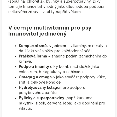
(spirulina, chlorella), bylinky a superpotraviny. Díky
tomu je Imunovital vhodný jako dlouhodobá podpora
celkového zdraví i vitality napříč věkem.
V čem je multivitamin pro psy
Imunovital jedinečný
Komplexní směs v jednom
– vitamíny, minerály a
další aktivní složky pro každodenní péči.
Prášková forma
– snadné podání zamícháním do
krmiva.
Podpora imunity
díky kombinaci složek jako
colostrum, betaglukany a echinacea.
Omega 3 a omega 6
jako součást podpory kůže,
srsti a celkové kondice.
Hydrolyzovaný kolagen
pro podporu
pohybového aparátu.
Bylinky a superpotraviny
(např. kurkuma,
rakytník, šípek, červená řepa) jako doplnění pro
vitalitu.