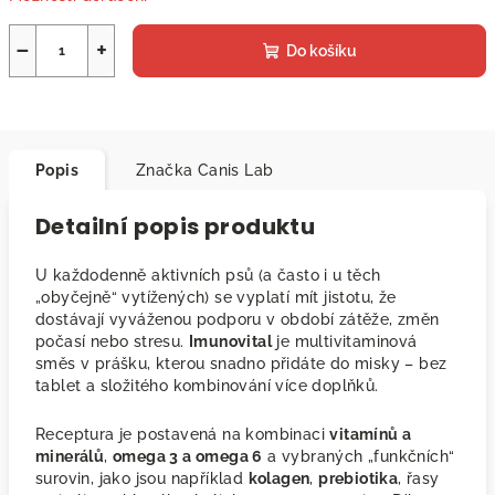
−
+
Do košíku
Popis
Značka
Canis Lab
Detailní popis produktu
U každodenně aktivních psů (a často i u těch
„obyčejně“ vytížených) se vyplatí mít jistotu, že
dostávají vyváženou podporu v období zátěže, změn
počasí nebo stresu.
Imunovital
je multivitaminová
směs v prášku, kterou snadno přidáte do misky – bez
tablet a složitého kombinování více doplňků.
Receptura je postavená na kombinaci
vitamínů a
minerálů
,
omega 3 a omega 6
a vybraných „funkčních“
surovin, jako jsou například
kolagen
,
prebiotika
, řasy