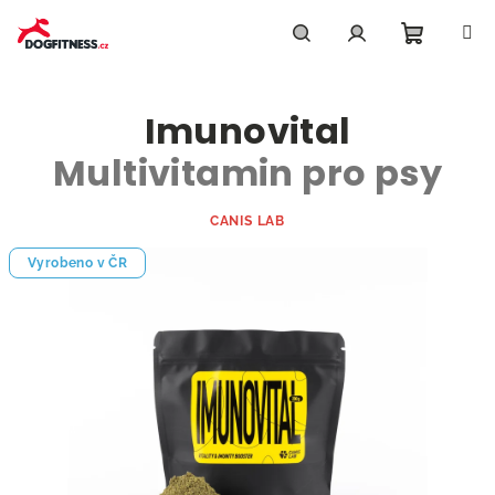
Přejít
na
obsah
Nákupn
Hledat
Přihlášení
Imunovital
košík
Multivitamin pro psy
CANIS LAB
Vyrobeno v ČR