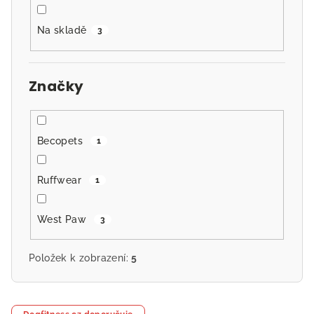
k
t
Na skladě
3
ů
Značky
Becopets
1
Ruffwear
1
West Paw
3
Položek k zobrazení:
5
V