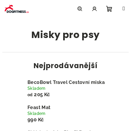
Přejít
na
obsah
Nákupn
Hledat
Přihlášení
Misky pro psy
košík
Nejprodávanější
BecoBowl Travel Cestovní miska
Skladem
205 Kč
od
Feast Mat
Skladem
990 Kč