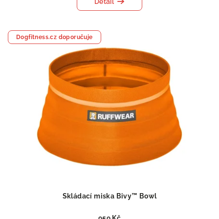
Detail
Dogfitness.cz doporučuje
Skládací miska Bivy™ Bowl
959 Kč