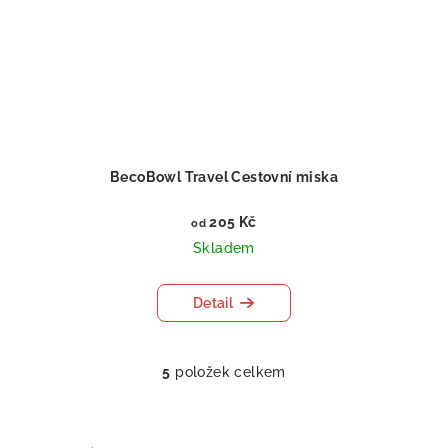
BecoBowl Travel Cestovní miska
205 Kč
od
Skladem
Detail
5
položek celkem
O
v
l