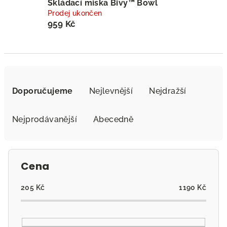
Skládací miska Bivy™ Bowl
Prodej ukončen
959 Kč
Ř
a
Doporučujeme
Nejlevnější
Nejdražší
z
e
Nejprodávanější
Abecedně
n
í
p
Cena
r
o
205
Kč
1190
Kč
d
u