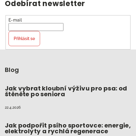
á
Odebírat newsletter
d
a
c
E-mail
í
p
Přihlásit se
r
v
Z
k
á
y
p
Blog
v
ý
a
p
t
Jak vybrat kloubní výživu pro psa: od
i
štěněte po seniora
í
s
u
22.4.2026
Jak podpořit psího sportovce: energie,
elektrolyty a rychlá regenerace