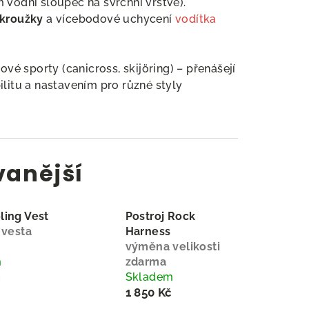
 vodní sloupec na svrchní vrstvě).
-kroužky
a vícebodové uchycení
vodítka
vé sporty (canicross, skijöring) – přenášejí
ilitu a nastavením pro různé styly
vanější
ling Vest
Postroj Rock
 vesta
Harness
výměna velikosti
m
zdarma
č
Skladem
1 850 Kč