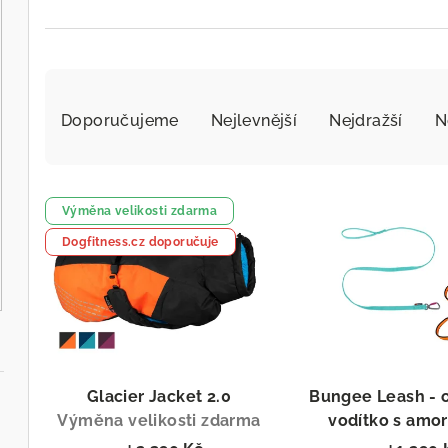
Ř
a
Doporučujeme
Nejlevnější
Nejdražší
N
z
V
e
Výměna velikosti zdarma
ý
n
Dogfitness.cz doporučuje
p
í
i
p
s
r
p
o
Glacier Jacket 2.0
Bungee Leash - 
r
Výměna velikosti zdarma
vodítko s amo
d