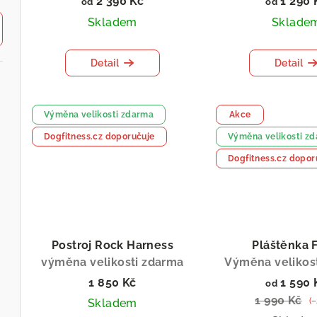
2 390 Kč
1 290 
o
od
od
u
Skladem
Sklade
d
k
u
t
Detail
Detail
k
ů
t
Výměna velikosti zdarma
Akce
ů
Dogfitness.cz doporučuje
Výměna velikosti z
Dogfitness.cz dopor
Postroj Rock Harness
Pláštěnka 
výměna velikosti zdarma
Výměna velikos
1 850 Kč
1 590 
od
1 990 Kč
(
Skladem