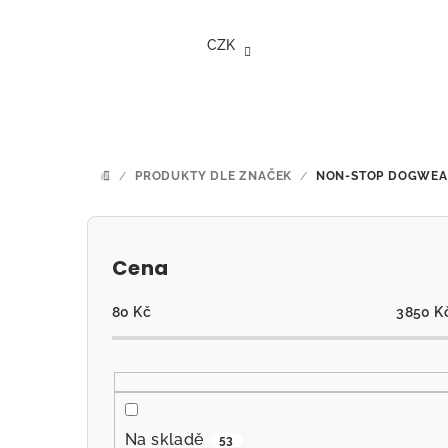
Přejít
na
CZK
obsah
/
PRODUKTY DLE ZNAČEK
/
NON-STOP DOGWEA
DOMŮ
P
o
Cena
s
80
Kč
3850
K
t
r
a
Na skladě
53