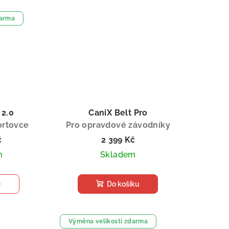
darma
 2.0
CaniX Belt Pro
ortovce
Pro opravdové závodníky
č
2 399 Kč
m
Skladem
Do košíku
Výměna velikosti zdarma