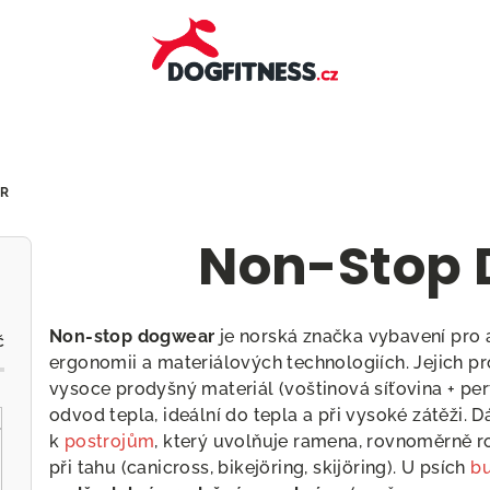
R
Non-Stop
Non-stop dogwear
je norská značka vybavení pro ak
č
ergonomii a materiálových technologiích. Jejich pr
vysoce prodyšný materiál (voštinová síťovina + per
odvod tepla, ideální do tepla a při vysoké zátěži. 
k
postrojům
, který uvolňuje ramena, rovnoměrně r
při tahu (canicross, bikejöring, skijöring). U psích
bu