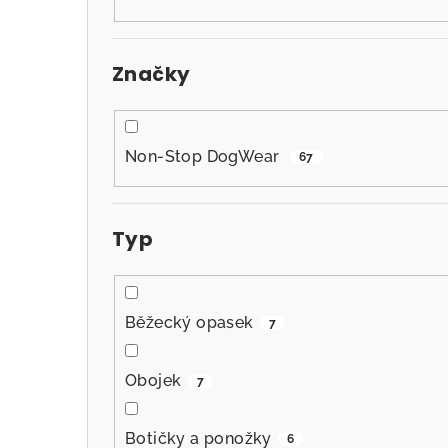
n
n
Značky
í
p
a
Non-Stop DogWear
67
n
e
Typ
l
Běžecký opasek
7
Obojek
7
Botičky a ponožky
6