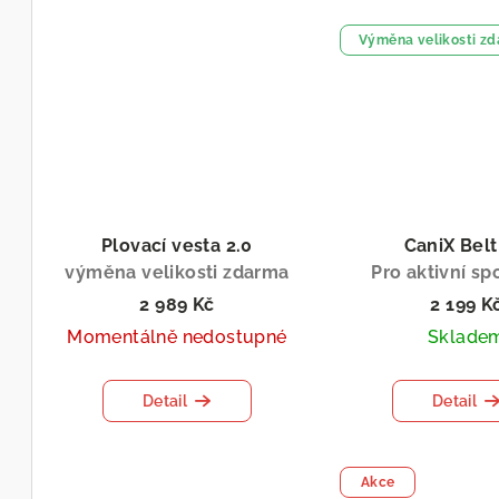
Výměna velikosti z
Plovací vesta 2.0
CaniX Belt
výměna velikosti zdarma
Pro aktivní sp
2 989 Kč
2 199 K
Momentálně nedostupné
Sklade
Detail
Detail
Akce