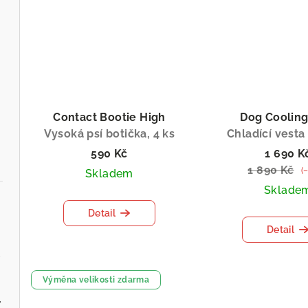
Contact Bootie High
Dog Cooling
Vysoká psí botička, 4 ks
Chladící vesta
590 Kč
1 690 K
1 890 Kč
(
Skladem
Sklade
Detail
Detail
.cz
Výměna velikosti zdarma
ervenou řepou