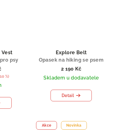
 Vest
Explore Belt
 pro psy
Opasek na hiking se psem
č
2 190 Kč
–10 %)
Skladem u dodavatele
m
Detail
Akce
Novinka