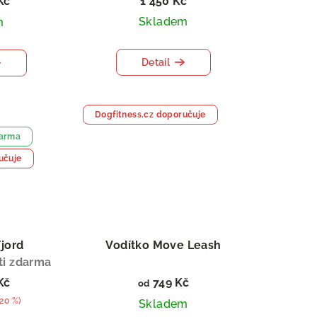
Kč
1 450 Kč
Skladem
m
Detail
Dogfitness.cz doporučuje
darma
učuje
Fjord
Vodítko Move Leash
ti zdarma
Kč
749 Kč
od
–20 %)
Skladem