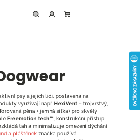
Hledat
Přihlášení
Nákupní
košík
 Dogwear
tivní psy a jejich lidi, postavená na
odukty využívají např.
HexiVent
– trojvrstvý,
forovaná pěna + jemná síťka) pro skvělý
Dále
Freemotion tech™
, konstrukční přístup
ozkládá tah a minimalizuje omezení dýchání
nd a pláštěnek
značka používá