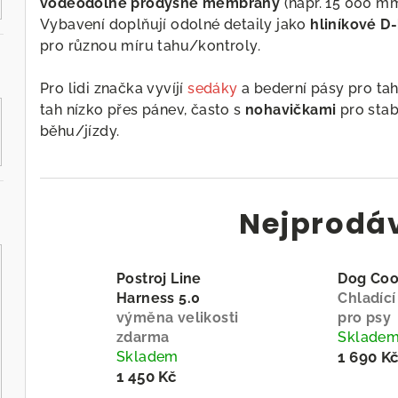
voděodolné prodyšné membrány
(např. 15 000 mm
Vybavení doplňují odolné detaily jako
hliníkové D
pro různou míru tahu/kontroly.
Pro lidi značka vyvíjí
sedáky
a bederní pásy pro taho
tah nízko přes pánev, často s
nohavičkami
pro stab
běhu/jízdy.
Nejprodá
Postroj Line
Dog Coo
Harness 5.0
Chladící
výměna velikosti
pro psy
zdarma
Sklade
Skladem
1 690 K
1 450 Kč