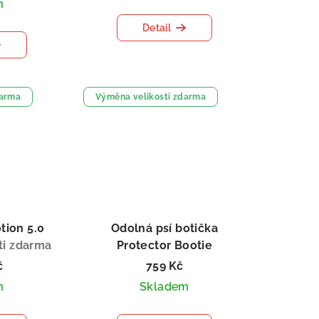
m
Detail
darma
Výměna velikosti zdarma
tion 5.0
Odolná psí botička
ti zdarma
Protector Bootie
výměna velikosti zdarma
č
759 Kč
m
Skladem