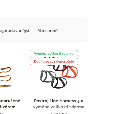
ejprodávanější
Abecedně
Výměna velikosti zdarma
Dogfitness.cz doporučuje
odpružené
Postroj Line Harness 5.0
rtizérem
výměna velikosti zdarma