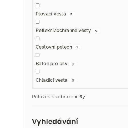
Plovací vesta
2
Reflexní/ochranné vesty
5
Cestovní pelech
1
Batoh pro psy
3
Chladící vesta
2
Položek k zobrazení:
67
Vyhledávání