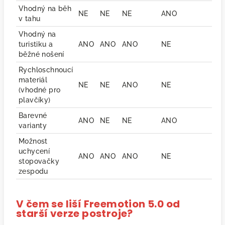
Vhodný na běh
NE
NE
NE
ANO
v tahu
Vhodný na
turistiku a
ANO
ANO
ANO
NE
běžné nošení
Rychloschnoucí
materiál
NE
NE
ANO
NE
(vhodné pro
plavčíky)
Barevné
ANO
NE
NE
ANO
varianty
Možnost
uchycení
ANO
ANO
ANO
NE
stopovačky
zespodu
V čem se liší Freemotion 5.0 od
starší verze postroje?