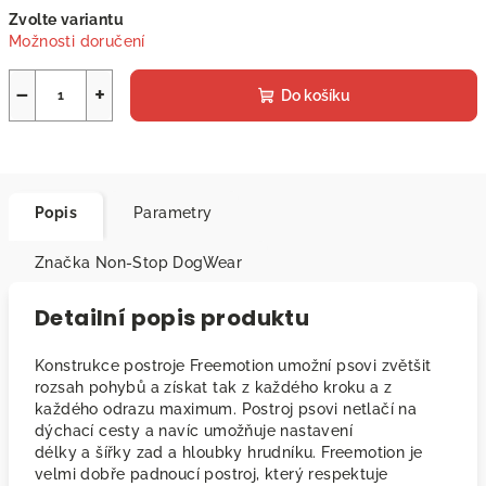
Měrná
Zvolte variantu
cena:
Možnosti doručení
−
+
Do košíku
Popis
Parametry
Značka
Non-Stop DogWear
Detailní popis produktu
Konstrukce postroje Freemotion umožní psovi zvětšit
rozsah pohybů a získat tak z každého kroku a z
každého odrazu maximum. Postroj psovi netlačí na
dýchací cesty a navíc umožňuje nastavení
délky a šířky zad a hloubky hrudníku. Freemotion je
velmi dobře padnoucí postroj, který respektuje