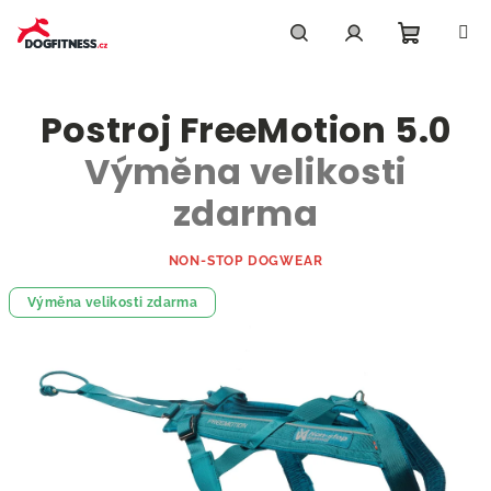
Přejít
na
obsah
Nákupn
Hledat
Přihlášení
Postroj FreeMotion 5.0
košík
Výměna velikosti
zdarma
NON-STOP DOGWEAR
Výměna velikosti zdarma