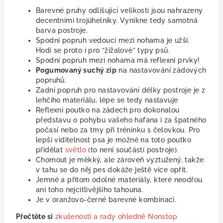
Barevné pruhy odlišující velikosti jsou nahrazeny
decentními trojúhelníky. Vynikne tedy samotná
barva postroje.
Spodní popruh vedoucí mezi nohama je užší.
Hodí se proto i pro “žížalové” typy psů.
Spodní popruh mezi nohama má reflexní prvky!
Pogumovaný suchý zip
na nastavování zádových
popruhů.
Zadní popruh pro nastavování délky postroje je z
lehčího materiálu, lépe se tedy nastavuje
Reflexní poutko na zádech pro dokonalou
představu o pohybu vašeho hafana i za špatného
počasí nebo za tmy při tréninku s čelovkou. Pro
lepší viditelnost psa je možné na toto poutko
přidělat
světlo
(to není součástí postroje).
Chomout je měkký, ale zároveň vyztužený, takže
v tahu se do něj pes dokáže ještě více opřít.
Jemné a přitom odolné materiály, které neodřou
ani toho nejcitlivějšího tahouna.
Je v oranžovo-černé barevné kombinaci.
Přečtěte si
zkušenosti a rady ohledně Nonstop