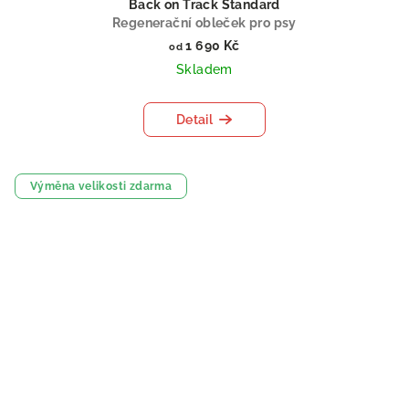
Back on Track Standard
Regenerační obleček pro psy
1 690 Kč
od
Skladem
Detail
Výměna velikosti zdarma