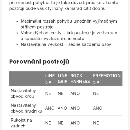
přirozenost pohybu. To je také důvod, proč se v tomto
postroji bude váš čtyřnohý kamarád cítit dobře.
Maximální rozsah pohybu umožněn vyjímečným
střihem postroje
Volné dýchací cesty – krk postroje je ve tvaru V
a speciální vyztužení chomoutu
Nastavitelná velikost – sedne každému psovi
Porovnání postrojů
LINE
LINE
ROCK
FREEMOTION
5.0
GRIP
HARNESS
5.0
Nastavitelný
NE
NE
ANO
NE
obvod krku
Nastavitelný
ANO
ANO
ANO
ANO
obvod hrudníku
Rukojeť na
NE
NE
ANO
NE
zádech