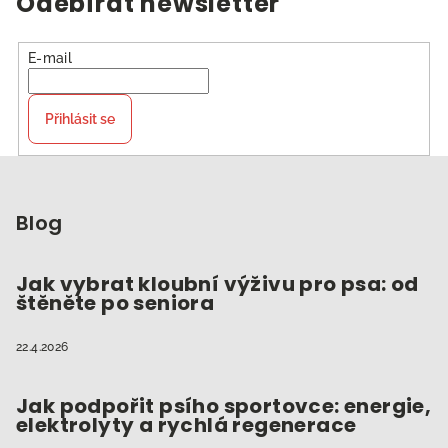
Odebírat newsletter
E-mail
Přihlásit se
Z
á
p
Blog
a
t
Jak vybrat kloubní výživu pro psa: od
štěněte po seniora
í
22.4.2026
Jak podpořit psího sportovce: energie,
elektrolyty a rychlá regenerace