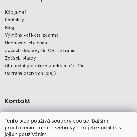
Kdo jsme?
Kontakty
Blog
Výměna velikostí zdarma
Hodnocení obchodu
Způsob dopravy do ČR i zahraničí
Způsob platby
Obchodní podmínky a reklamační řád
Ochrana osobních údajů
Kontakt
obchod
@
dogfitness.cz
Tento web používá soubory cookie. Dalším
702 007 759
procházením tohoto webu vyjadřujete souhlas s
jejich používáním.