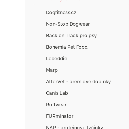
Dogfitness.cz
Non-Stop Dogwear
Back on Track pro psy
Bohemia Pet Food
Lebeddie
Marp
AlterVet - prémiové doplňky
Canis Lab
Ruffwear
FURminator
NAP - proteinové tyčinky