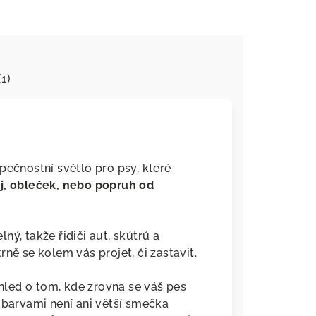
(1)
pečnostní světlo pro psy, které
oj, obleček, nebo popruh od
ý, takže řidiči aut, skútrů a
ně se kolem vás projet, či zastavit.
led o tom, kde zrovna se váš pes
 barvami není ani větší smečka