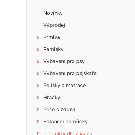
n
n
Novinky
í
Výprodej
p
Krmiva
a
Pamlsky
n
Vybavení pro psy
e
Vybavení pro pejskaře
l
Pelíšky a matrace
Hračky
Péče o zdraví
Balanční pomůcky
Produkty dle značek