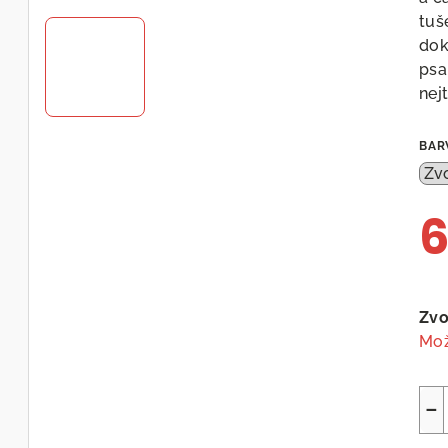
tuš
dok
psa
nej
BAR
6
Měr
cen
Zvo
Mož
−