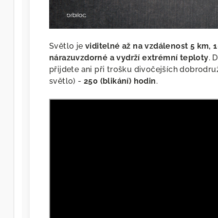
Světlo je
viditelné až na vzdálenost 5 km, 
nárazuvzdorné a vydrží extrémní teploty
. 
přijdete ani při trošku divočejších dobrodruž
světlo) -
250 (blikání) hodin
.