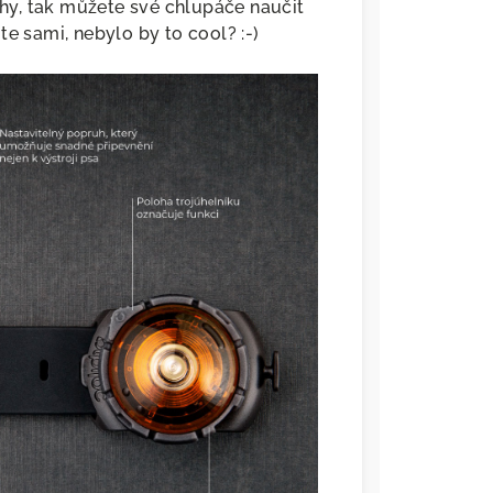
y, tak můžete své chlupáče naučit
te sami, nebylo by to cool? :-)