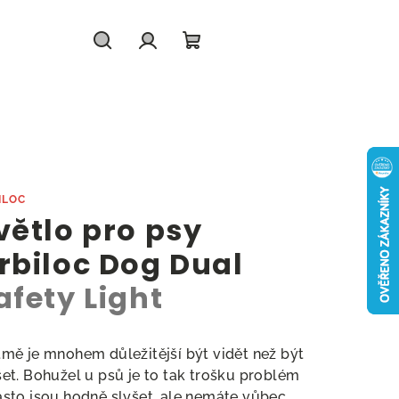
Hledat
Přihlášení
Nákupní
košík
ILOC
větlo pro psy
rbiloc Dog Dual
afety Light
tmě je mnohem důležitější být vidět než být
šet. Bohužel u psů je to tak trošku problém
asto jsou hodně slyšet, ale nemáte vůbec