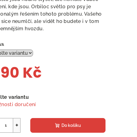
ení, kde jsou. Orbiloc světlo pro psy je
onalým řešením tohoto problému. Vašeho
 sice neumlčí, ale vidět ho budete i v tom
temnějším hvozdu.
VA
90 Kč
ná
a:
lte variantu
nosti doručení
+
Do košíku