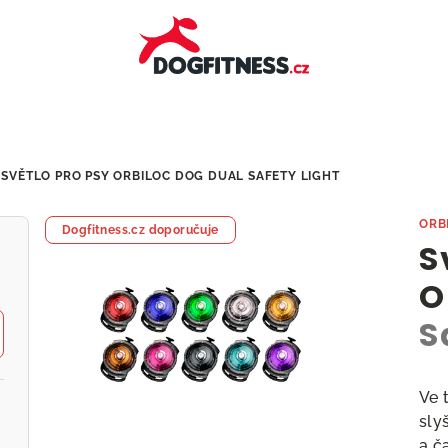
SVĚTLO PRO PSY ORBILOC DOG DUAL
SAFETY LIGHT
ORB
Dogfitness.cz doporučuje
S
O
S
Ve 
sly
a č