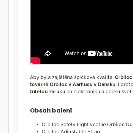
.cz
Aby byla zajištěna špičková kvalita,
Orbiloc
ervenou řepou
továrně Orbiloc v Aarhusu v Dánsku
. I pro
tříletou záruku
na elektroniku a čočku světl
 - Zvěřina s jablky
Obsah balení
Orbiloc Safety Light včetně Orbiloc Q
Orbiloc Adjustable Strap