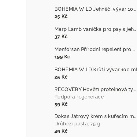
BOHEMIA WILD Jehněčí vývar 100 ml
25 Kč
Marp Lamb vanička pro psy s jehněčím
37 Kč
Menforsan Přírodní repelent pro psy proti hmyzu s extraktem z citronely
199 Kč
BOHEMIA WILD Krůtí vývar 100 m
25 Kč
RECOVERY Hovězí proteinová tyčinka pro psy
Podpora regenerace
59 Kč
Dokas Játrový krém s kuřecím masem
Drůbeží pasta, 75 g
49 Kč