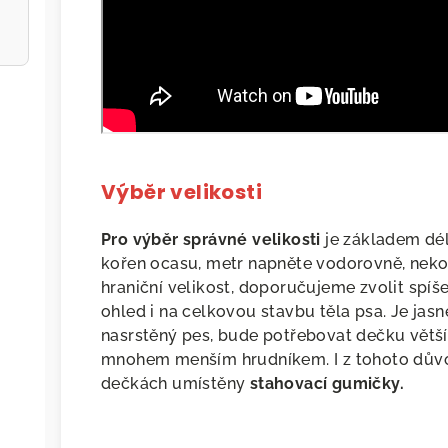
Jasně že chci!
Jak bude nakládáno s vašimi osobní
údaji si přečtěte
tady
.
Výběr velikosti
Pro výběr správné velikosti
je základem dé
kořen ocasu, metr napněte vodorovně, nekop
hraniční velikost, doporučujeme zvolit spíše
ohled i na celkovou stavbu těla psa. Je jasn
nasrstěný pes, bude potřebovat dečku větší,
mnohem menším hrudníkem. I z tohoto důvo
dečkách umístěny
stahovací gumičky.