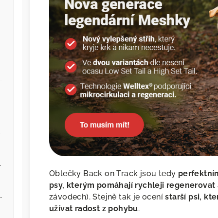
.cz
ervenou řepou
Oblečky Back on Track jsou tedy
perfektní
psy, kterým pomáhají rychleji regenerovat
 - Zvěřina s jablky
závodech). Stejně tak je ocení
starší psi, k
užívat radost z pohybu
.