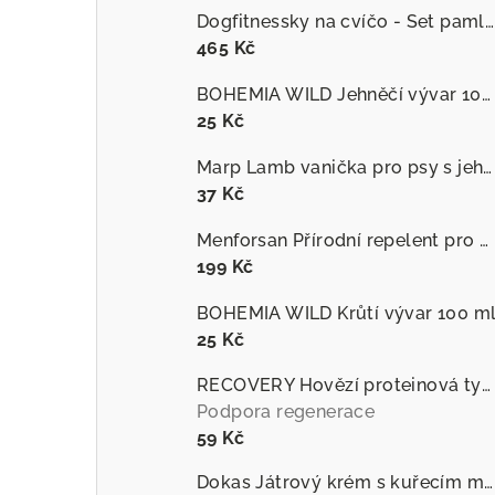
Dogfitnessky na cvíčo - Set pamlsků
465 Kč
BOHEMIA WILD Jehněčí vývar 100 ml
25 Kč
Marp Lamb vanička pro psy s jehněčím
37 Kč
Menforsan Přírodní repelent pro psy proti hmyzu s extraktem z citronely
199 Kč
BOHEMIA WILD Krůtí vývar 100 m
25 Kč
RECOVERY Hovězí proteinová tyčinka pro psy
Podpora regenerace
59 Kč
Dokas Játrový krém s kuřecím masem