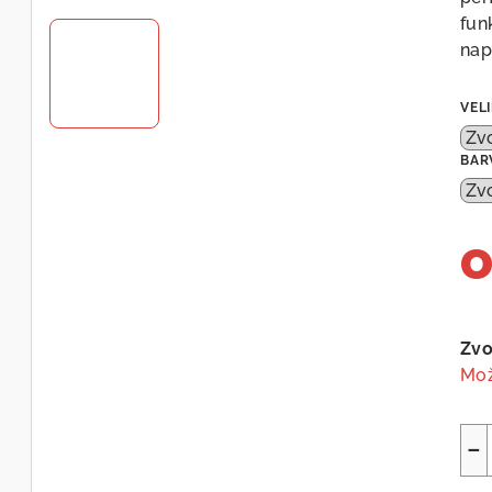
fun
nap
VEL
BAR
Měr
cen
Zvo
Mož
−