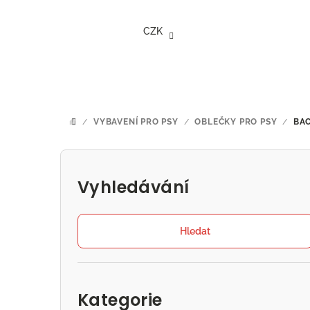
Přejít
na
CZK
obsah
/
VYBAVENÍ PRO PSY
/
OBLEČKY PRO PSY
/
BA
DOMŮ
P
o
Vyhledávání
s
t
Hledat
r
Přeskočit
a
kategorie
Kategorie