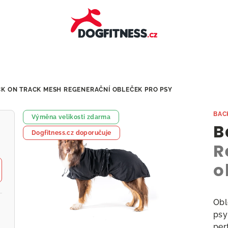
CK ON TRACK MESH
REGENERAČNÍ OBLEČEK PRO PSY
BAC
Výměna velikosti zdarma
B
Dogfitness.cz doporučuje
R
o
Obl
psy
per