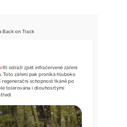
a
Back on Track
x
®) odráží zpět infračervené záření
 Toto záření pak proniká hluboko
ýší regenerační schopnost tkáně po
ěle tolerována i dlouhosrtými
tředí.