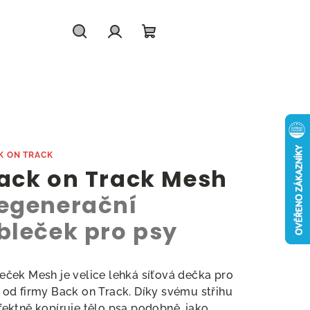
Hledat
Přihlášení
Nákupní
košík
K ON TRACK
ack on Track Mesh
egenerační
bleček pro psy
eček Mesh je velice lehká síťová dečka pro
 od firmy Back on Track. Díky svému střihu
fektně kopíruje tělo psa podobně, jako