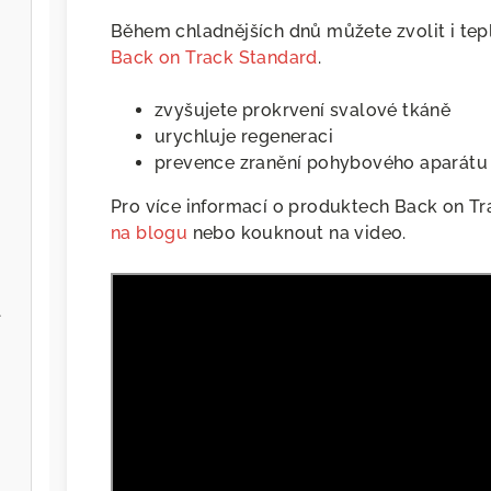
Během chladnějších dnů můžete zvolit i tepl
Back on Track Standard
.
zvyšujete prokrvení svalové tkáně
urychluje regeneraci
prevence zranění pohybového aparátu
Pro více informací o produktech Back on Tr
na blogu
nebo kouknout na video.
l
NEWSLETTER
Chcete dostávat tipy na
skvělé produkty, informace o
novinkách a termíny
vypsaných seminářů?