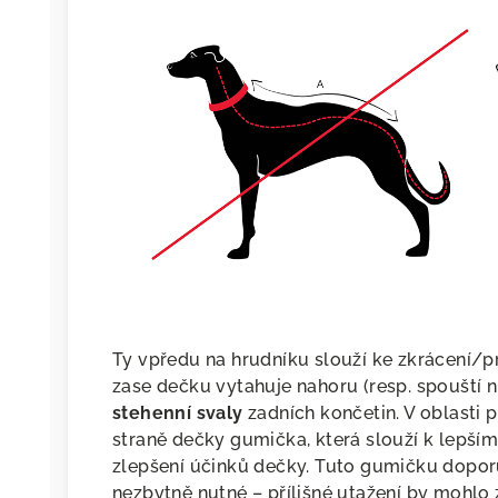
Ty vpředu na hrudníku slouží ke zkrácení/
zase dečku vytahuje nahoru (resp. spouští n
stehenní svaly
zadních končetin. V oblasti p
straně dečky gumička, která slouží k lepšímu
zlepšení účinků dečky. Tuto gumičku dopor
nezbytně nutné – přílišné utažení by mohlo z