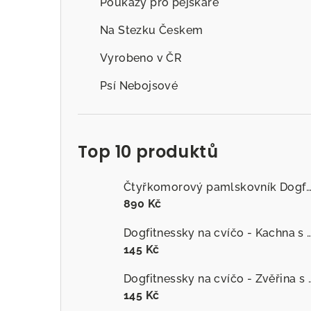
Poukazy pro pejskaře
Na Stezku Českem
Vyrobeno v ČR
Psí Nebojsové
Top 10 produktů
Čtyřkomorový pamlskovník Dogfitness
890 Kč
Dogfitnessky na cvíčo - Kachna s č
145 Kč
Dogfitnessky na cvíčo
145 Kč