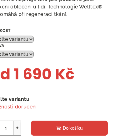
kční oblečení u lidí. Technologie Welltex®
omáhá při regeneraci tkání.
IKOST
VA
od
1 690 Kč
ná
a:
lte variantu
nosti doručení
+
Do košíku