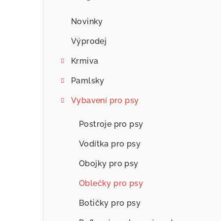
n
n
Novinky
í
Výprodej
p
Krmiva
a
Pamlsky
n
Vybavení pro psy
e
Postroje pro psy
l
Vodítka pro psy
Obojky pro psy
Oblečky pro psy
Botičky pro psy