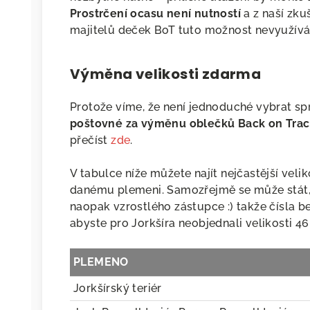
Prostrčení ocasu není nutností
a z naší zku
majitelů deček BoT tuto možnost nevyužívá
Výměna velikosti zdarma
Protože víme, že není jednoduché vybrat spr
poštovné za výměnu oblečků Back on Trac
přečíst
zde
.
V tabulce níže můžete najít nejčastější velik
danému plemeni. Samozřejmě se může stát,
naopak vzrostlého zástupce :) takže čísla be
abyste pro Jorkšíra neobjednali velikosti 46
PLEMENO
Jorkšírský teriér