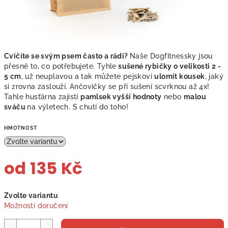
Cvičíte se svým psem často a rádi?
Naše Dogfitnessky jsou
přesně to, co potřebujete. Tyhle
sušené rybičky o velikosti 2 -
5 cm
, už neuplavou a tak můžete pejskovi
ulomit kousek
, jaký
si zrovna zaslouží. Ančovičky se při sušení scvrknou až 4x!
Tahle husťárna zajistí
pamlsek vyšší hodnoty
nebo
malou
sváču
na výletech. S chutí do toho!
HMOTNOST
od
135 Kč
Měrná
Zvolte variantu
cena:
Možnosti doručení