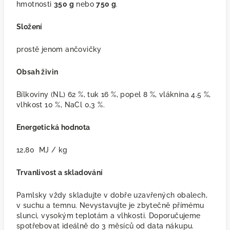
hmotnosti
350 g
nebo
750 g
.
Složení
prostě jenom ančovičky
Obsah živin
Bílkoviny (NL) 62 %, tuk 16 %, popel 8 %, vláknina 4.5 %,
vlhkost 10 %, NaCl 0,3 %.
Energetická hodnota
12,80 MJ / kg
Trvanlivost a skladování
Pamlsky vždy skladujte v d
obře uzavřených obalech,
v suchu a temnu. Nevystavujte je zbytečně přímému
slunci, vysokým teplotám a vlhkosti. Doporučujeme
spotřebovat ideálně do 3 měsíců od data nákupu.