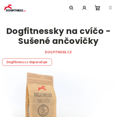
Přejít
na
obsah
Nákupn
Hledat
Přihlášení
Dogfitnessky na cvíčo -
košík
Sušené ančovičky
DOGFITNESS.CZ
Dogfitness.cz doporučuje