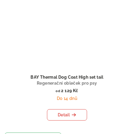
BAY Thermal Dog Coat High set tail
Regenerační obleček pro psy
2 129 Kč
od
Do 14 dnů
Detail