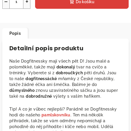
−
+
Do košíku
Popis
Detailní popis produktu
Naše Dogfitnessky mají všech pět D! Jsou malé a
poloměkké, takže mají
dokonalý
tvar na cvíčo a
tréninky. Vyberete si z
dobroučkých
pěti druhů. Jsou
to naše
dogfitnessácké
mňamky z České republiky,
takže žádné éčka ani šméčka. Balíme je do
důmyslného
znovu uzavíratelného sáčku a jsou super
také na
dobrodružné
výlety s vaším hafíkem.
Tip! A co je vůbec nejlepší? Parádně se Dogfitnessky
hodí do našeho
pamlskovníku
. Ten má několik
přihrádek, takže se vám odměny nepomíchají a
pohodlně do něj přihodíte i klíče nebo mobil. Udělá