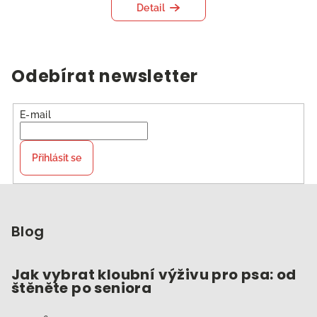
Detail
Odebírat newsletter
E-mail
Přihlásit se
Z
á
p
Blog
a
t
Jak vybrat kloubní výživu pro psa: od
štěněte po seniora
í