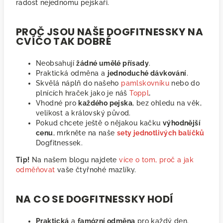
radost nejednomu pejskaři.
PROČ JSOU NAŠE DOGFITNESSKY NA
CVÍČO TAK DOBRÉ
Neobsahují
žádné umělé přísady
.
Praktická odměna a
jednoduché dávkování
.
Skvělá náplň do našeho
pamlskovníku
nebo do
plnících hraček jako je náš
Toppl
.
Vhodné pro
každého pejska
, bez ohledu na věk,
velikost a královský původ.
Pokud chcete ještě o nějakou kačku
výhodnější
cenu
, mrkněte na naše
sety jednotlivých balíčků
Dogfitnessek.
Tip!
Na našem blogu najdete
více o tom, proč a jak
odměňovat
vaše čtyřnohé mazlíky.
NA CO SE DOGFITNESSKY HODÍ
Praktická
a
famózní odměna
pro každý den.