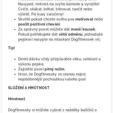
Nasypeš, mrkneš na svýho kámoše a vyrážíte!
Cvičit, skákat, běhat, trénovat, tančit nebo
výletit. Psí kusy zaručeny!
Skvělé pokud chcete svého psa
motivovat
nebo
posílit pozitivní chování
.
Za správný povel můžete dát
menší kousek
.
Pokud potřebujete dát
větší odměnu
, jednoduše
pejskovi nasypte na mlaskání Dogfitnessek víc.
Tip!
Denní dávku vždy přizpůsobte věku, velikosti a
výkonu pejska.
Zajistěte psovi
pitný režim
.
Hrozí, že Dogfitnessky se stanou nejvíc
nejoblíbenější pochoutkou vašeho psa!
SLOŽENÍ A HMOTNOST
Hmotnost
Dogfitnessky si můžete vybrat z nabídky balíčků o