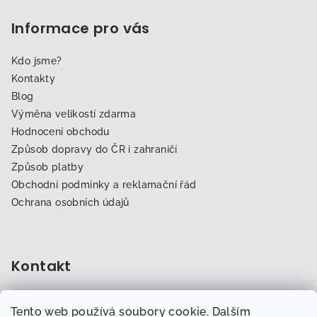
Informace pro vás
Kdo jsme?
Kontakty
Blog
Výměna velikostí zdarma
Hodnocení obchodu
Způsob dopravy do ČR i zahraničí
Způsob platby
Obchodní podmínky a reklamační řád
Ochrana osobních údajů
Kontakt
obchod
@
dogfitness.cz
Tento web používá soubory cookie. Dalším
702 007 759