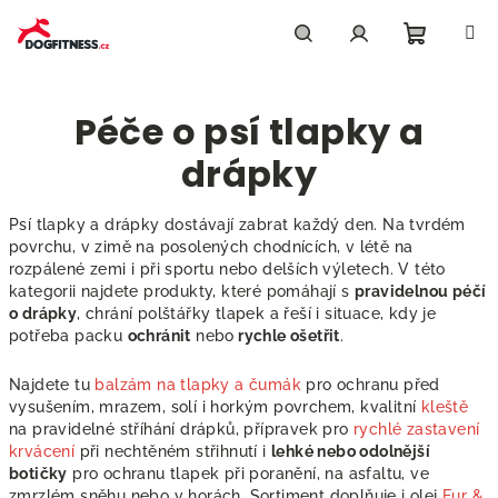
Přejít
na
obsah
Nákupn
Hledat
Přihlášení
Péče o psí tlapky a
košík
drápky
Psí tlapky a drápky dostávají zabrat každý den. Na tvrdém
povrchu, v zimě na posolených chodnících, v létě na
rozpálené zemi i při sportu nebo delších výletech. V této
kategorii najdete produkty, které pomáhají s
pravidelnou péčí
o drápky
, chrání polštářky tlapek a řeší i situace, kdy je
potřeba packu
ochránit
nebo
rychle ošetřit
.
Najdete tu
balzám na tlapky a čumák
pro ochranu před
vysušením, mrazem, solí i horkým povrchem, kvalitní
kleště
na pravidelné stříhání drápků, přípravek pro
rychlé zastavení
krvácení
při nechtěném střihnutí i
lehké nebo odolnější
botičky
pro ochranu tlapek při poranění, na asfaltu, ve
zmrzlém sněhu nebo v horách. Sortiment doplňuje i olej
Fur &