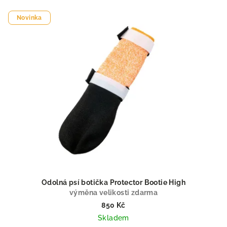
V
Novinka
ý
p
i
s
p
r
o
d
u
k
t
ů
Odolná psí botička Protector Bootie High
výměna velikosti zdarma
850 Kč
Skladem