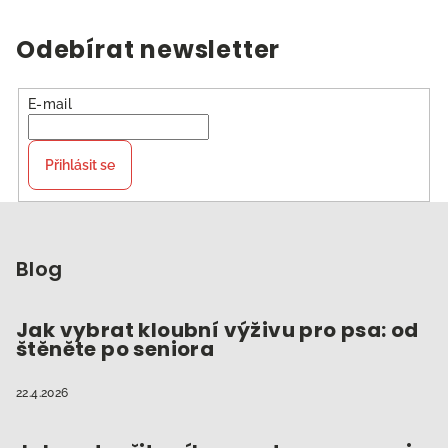
Odebírat newsletter
E-mail
Přihlásit se
Z
á
p
Blog
a
t
Jak vybrat kloubní výživu pro psa: od
štěněte po seniora
í
22.4.2026