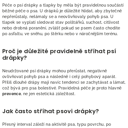
í
Péče o psí drápky a tlapky by měla být pravidelnou součástí
p
běžné péče o psa. U drápků je důležité hlídat, aby zbytečně
r
nepřerůstaly, nelámaly se a neovlivňovaly pohyb psa. U
v
tlapek se vyplatí sledovat stav polštářků, suchost, citlivost
k
nebo drobná poranění, zvlášť pokud se psem často chodíte
y
po asfaltu, ve sněhu, po štěrku nebo v náročnějším terénu.
v
ý
Proč je důležité pravidelně stříhat psí
p
drápky?
i
s
Neudržované psí drápky mohou přerůstat, negativně
u
ovlivňovat pohyb psa a následně i celý pohybový aparát.
Příliš dlouhé drápy mají navíc tendenci se zachytávat a lámat,
což bývá pro psa bolestivé. Pravidelná péče je proto hlavně
prevence
, ne jen estetická záležitost.
Jak často stříhat psovi drápky?
Přesný interval záleží na aktivitě psa, typu povrchu, po