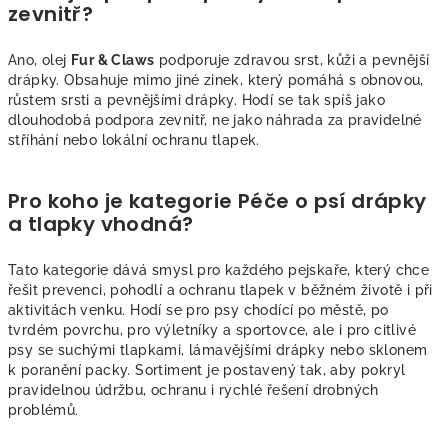
zevnitř?
Ano, olej
Fur & Claws
podporuje zdravou srst, kůži a pevnější
drápky. Obsahuje mimo jiné zinek, který pomáhá s obnovou,
růstem srsti a pevnějšími drápky. Hodí se tak spíš jako
dlouhodobá podpora zevnitř, ne jako náhrada za pravidelné
stříhání nebo lokální ochranu tlapek.
Pro koho je kategorie Péče o psí drápky
a tlapky vhodná?
Tato kategorie dává smysl pro každého pejskaře, který chce
řešit prevenci, pohodlí a ochranu tlapek v běžném životě i při
aktivitách venku. Hodí se pro psy chodící po městě, po
tvrdém povrchu, pro výletníky a sportovce, ale i pro citlivé
psy se suchými tlapkami, lámavějšími drápky nebo sklonem
k poranění packy. Sortiment je postavený tak, aby pokryl
pravidelnou údržbu, ochranu i rychlé řešení drobných
problémů.