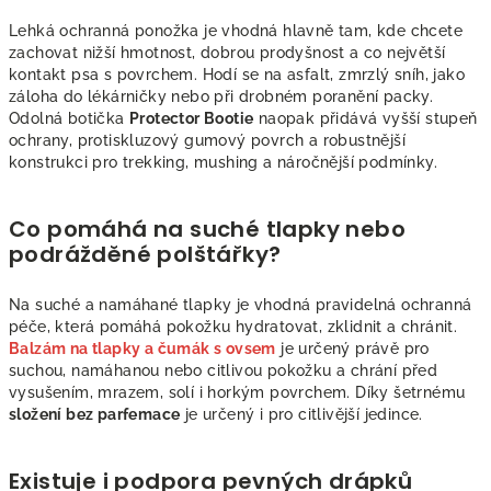
Lehká ochranná ponožka je vhodná hlavně tam, kde chcete
zachovat nižší hmotnost, dobrou prodyšnost a co největší
kontakt psa s povrchem. Hodí se na asfalt, zmrzlý sníh, jako
záloha do lékárničky nebo při drobném poranění packy.
Odolná botička
Protector Bootie
naopak přidává vyšší stupeň
ochrany, protiskluzový gumový povrch a robustnější
konstrukci pro trekking, mushing a náročnější podmínky.
Co pomáhá na suché tlapky nebo
podrážděné polštářky?
Na suché a namáhané tlapky je vhodná pravidelná ochranná
péče, která pomáhá pokožku hydratovat, zklidnit a chránit.
Balzám na tlapky a čumák s ovsem
je určený právě pro
suchou, namáhanou nebo citlivou pokožku a chrání před
vysušením, mrazem, solí i horkým povrchem. Díky šetrnému
složení bez parfemace
je určený i pro citlivější jedince.
Existuje i podpora pevných drápků