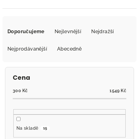
Ř
a
Doporučujeme
Nejlevnější
Nejdražší
z
e
Nejprodávanější
Abecedně
n
í
p
Cena
r
o
300
Kč
1549
Kč
d
u
k
t
Na skladě
15
ů