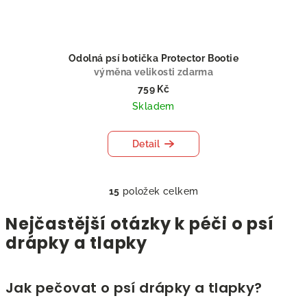
Odolná psí botička Protector Bootie
výměna velikosti zdarma
759 Kč
Skladem
Detail
15
položek celkem
O
v
Nejčastější otázky k péči o psí
l
drápky a tlapky
á
d
a
Jak pečovat o psí drápky a tlapky?
c