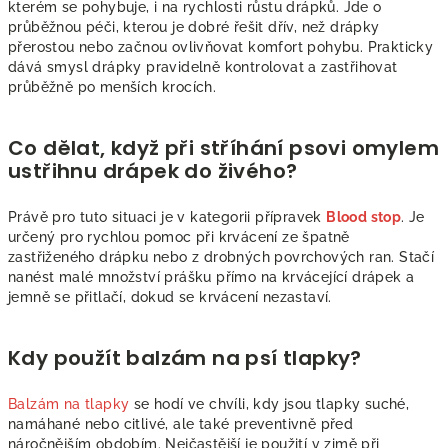
kterém se pohybuje, i na rychlosti růstu drápků. Jde o
průběžnou péči, kterou je dobré řešit dřív, než drápky
přerostou nebo začnou ovlivňovat komfort pohybu. Prakticky
dává smysl drápky pravidelně kontrolovat a zastřihovat
průběžně po menších krocích.
Co dělat, když při stříhání psovi omylem
ustřihnu drápek do živého?
Právě pro tuto situaci je v kategorii přípravek
Blood stop
. Je
určený pro rychlou pomoc při krvácení ze špatně
zastřiženého drápku nebo z drobných povrchových ran. Stačí
nanést malé množství prášku přímo na krvácející drápek a
jemně se přitlačí, dokud se krvácení nezastaví.
Kdy použít balzám na psí tlapky?
Balzám na tlapky
se hodí ve chvíli, kdy jsou tlapky suché,
namáhané nebo citlivé, ale také preventivně před
náročnějším obdobím. Nejčastější je použití v zimě při