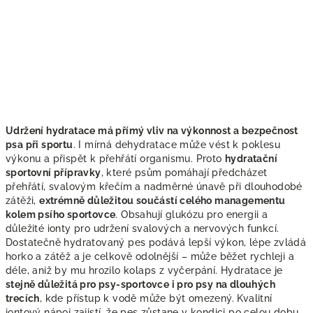
Udržení hydratace má přímý vliv na výkonnost a bezpečnost
psa při sportu
. I mírná dehydratace může vést k poklesu
výkonu a přispět k přehřátí organismu. Proto
hydratační
sportovní přípravky
, které psům pomáhají předcházet
přehřátí, svalovým křečím a nadměrné únavě při dlouhodobé
zátěži,
extrémně důležitou součástí celého managementu
kolem psího sportovce
. Obsahují glukózu pro energii a
důležité ionty pro udržení svalových a nervových funkcí.
Dostatečně hydratovaný pes podává lepší výkon, lépe zvládá
horko a zátěž a je celkově odolnější – může běžet rychleji a
déle, aniž by mu hrozilo kolaps z vyčerpání. Hydratace je
stejně důležitá pro psy-sportovce i pro psy na dlouhých
trecích
, kde přístup k vodě může být omezený. Kvalitní
iontový nápoj zajistí, že pes zůstane v kondici po celou dobu