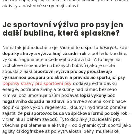
aktivity a následně se rychleji zotaví.
Je sportovní výživa pro psy jen
další bublina, která splaskne?
Není. Tak jednoduché to je. Vidíme to u sportů
lidských
, kde
doplňky stravy a výživa hrají zásadní roli
z pohledu kondice,
výkonu, regenerace a celkového zdraví lidí. A to nejen na
vrcholové úrovni, ale i u běžných hobíků (jako je určitě
spousta z nás).
Sportovní výživa pro psy představuje
významnou podporu pro aktivní a pravidelně sportující psy
.
Doplňky stravy pro sportovní psy
dodávají extra dávku
energie, potřebné živiny a tekutiny nad rámec běžného
krmiva, což umožňuje psům podávat
lepší výkony bez
negativního dopadu na zdraví
. Správně zvolená kombinace
doplňků (pro výkon, regeneraci, klouby i hydrataci) pomůže
zajistit, že
psí sportovec bude ve špičkové formě po celý rok
–
v tréninku i během závodů. Tyto doplňky jsou ideální pro
všechna psí plemena a aktivity – od dynamických sportů jako
agility či dogfrisbee až po vytrvalostní běhy, musherské