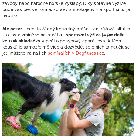
závody nebo náročné horské výšlapy. Díky správné výživě
bude váš pes ve formě, zdravý a spokojený – a sport si užije
naplno.
Ale pozor
- není to žádný kouzelný prášek, ani růžová pilulka.
Jak bylo zmíněno na začátku,
sportovní výživa je
jen
další
kousek skládačky
v péči o pohybový aparát psa. A těch
kousků je samozřejmě více a dozvědět se o nich (a naučit se
je), můžete na našich
semínářích v Dogfitness.cz
.