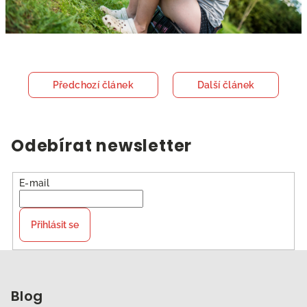
Předchozí článek
Další článek
Odebírat newsletter
E-mail
Přihlásit se
Z
á
p
Blog