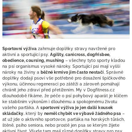
Sportovní výživa
zahrnuje doplňky stravy navržené pro
aktivní a sportující psy.
Agility, canicross, dogfrisbee,
obedience, coursing, mushing
– všechny tyto sporty kladou
na psí organismus vysoké nároky. Sportující psi mají vyšší
nároky na živiny a
běžné krmivo jim často nestačí
. Správné
doplňky dodají psovi vše potřebné pro dosažení špičkového
výkonu, účinnou regeneraci po zátěži a zároveň pomáhají
chránit jeho zdraví před přetížením. My v Dogfitness.cz
dlouhodobě říkáme, že péče o psí pohybový aparát je klíčem
ke stabilním výkonům i dlouhému a spokojenému životu
vašeho parťáka. A
sportovní výživa je jen další kousek
skládačky
, který by
neměl chybět ve výbavě žádného psa
–
ať už jde o aktivního sportovce, parťáka na horských tůrách,
štěně, psího seniora, nebo prostě jen psa se kterým žijete
aktivní život. Všude tam mají různé doplňky stravy pro psy