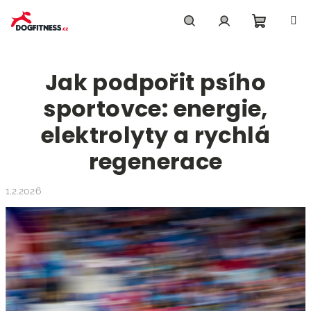
Přejít
na
obsah
Nákupn
Hledat
Přihlášení
Jak podpořit psího
košík
sportovce: energie,
elektrolyty a rychlá
regenerace
1.2.2026