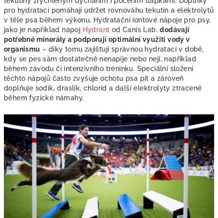
tekutiny zrychleným dýcháním i pocením tlapkami. Doplňky
pro hydrataci pomáhají udržet rovnováhu tekutin a elektrolytů
v těle psa během výkonu. Hydratační iontové nápoje pro psy,
jako je například nápoj
Hydrant
od Canis Lab,
dodávají
potřebné minerály a podporují optimální využití vody v
organismu
– díky tomu zajišťují správnou hydrataci v době,
kdy se pes sám dostatečně nenapije nebo nejí, například
během závodu či intenzivního tréninku. Speciální složení
těchto nápojů často zvyšuje ochotu psa pít a zároveň
doplňuje sodík, draslík, chlorid a další elektrolyty ztracené
během fyzické námahy.