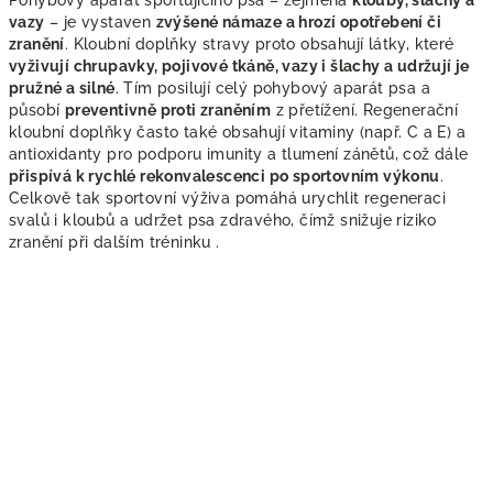
Pohybový aparát sportujícího psa – zejména
klouby, šlachy a
vazy
– je vystaven
zvýšené námaze a hrozí opotřebení či
zranění
. Kloubní doplňky stravy proto obsahují látky, které
vyživují chrupavky, pojivové tkáně, vazy i šlachy a udržují je
pružné a silné
. Tím posilují celý pohybový aparát psa a
působí
preventivně proti zraněním
z přetížení. Regenerační
kloubní doplňky často také obsahují vitaminy (např. C a E) a
antioxidanty pro podporu imunity a tlumení zánětů, což dále
přispívá k rychlé rekonvalescenci po sportovním výkonu
.
Celkově tak sportovní výživa pomáhá urychlit regeneraci
svalů i kloubů a udržet psa zdravého, čímž snižuje riziko
zranění při dalším tréninku .