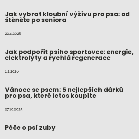
a
t
Jak vybrat kloubní výživu pro psa: od
štěněte po seniora
í
22.4.2026
Jak podpořit psího sportovce: energie,
elektrolyty a rychlá regenerace
1.2.2026
Vánoce se psem: 5 nejlepších dárků
pro psa, které letos koupíte
27.10.2025
Péče o psí zuby