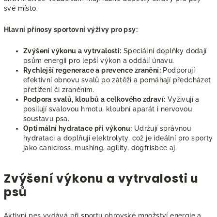
své místo.
Hlavní přínosy sportovní výživy pro psy:
Zvýšení výkonu a vytrvalosti:
Speciální doplňky dodají
psům energii pro lepší výkon a oddálí únavu.
Rychlejší regenerace a prevence zranění:
Podporují
efektivní obnovu svalů po zátěži a pomáhají předcházet
přetížení či zraněním.
Podpora svalů, kloubů a celkového zdraví:
Vyživují a
posilují svalovou hmotu, kloubní aparát i nervovou
soustavu psa.
Optimální hydratace při výkonu:
Udržují správnou
hydrataci a doplňují elektrolyty, což je ideální pro sporty
jako canicross, mushing, agility, dogfrisbee aj.
Zvýšení výkonu a vytrvalosti u
psů
Aktivní pes vydává při sportu obrovské množství energie a