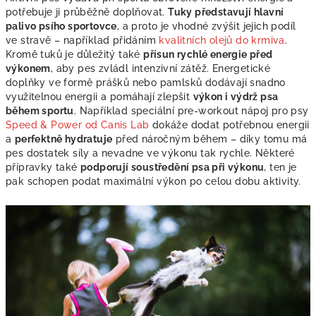
potřebuje ji průběžně doplňovat.
Tuky představují hlavní
palivo psího sportovce
, a proto je vhodné zvýšit jejich podíl
ve stravě – například přidáním
kvalitních olejů do krmiva
.
Kromě tuků je důležitý také
přísun rychlé energie před
výkonem
, aby pes zvládl intenzivní zátěž. Energetické
doplňky ve formě prášků nebo pamlsků dodávají snadno
využitelnou energii a pomáhají zlepšit
výkon i výdrž psa
během sportu
. Například speciální pre-workout nápoj pro psy
Speed & Power od Canis Lab
dokáže dodat potřebnou energii
a
perfektně hydratuje
před náročným během – díky tomu má
pes dostatek síly a nevadne ve výkonu tak rychle. Některé
přípravky také
podporují soustředění psa při výkonu
, ten je
pak schopen podat maximální výkon po celou dobu aktivity.