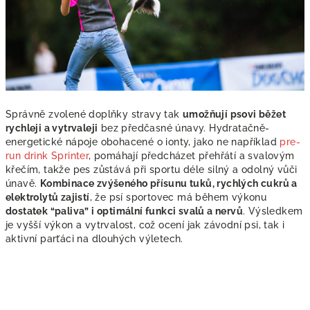
Správně zvolené doplňky stravy tak
umožňují psovi běžet
rychleji a vytrvaleji
bez předčasné únavy. Hydratačně-
energetické nápoje obohacené o ionty, jako ne například
pre-
run drink Sprinter
, pomáhají předcházet přehřátí a svalovým
křečím, takže pes zůstává při sportu déle silný a odolný vůči
únavě.
Kombinace zvýšeného přísunu tuků, rychlých cukrů a
elektrolytů zajistí
, že psí sportovec má během výkonu
dostatek “paliva” i optimální funkci svalů a nervů
. Výsledkem
je vyšší výkon a vytrvalost, což ocení jak závodní psi, tak i
aktivní parťáci na dlouhých výletech.