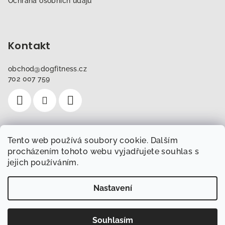
Ochrana osobních údajů
Kontakt
obchod
@
dogfitness.cz
702 007 759
Tento web používá soubory cookie. Dalším
Instagram
procházením tohoto webu vyjadřujete souhlas s
jejich používáním.
Sledovat na Instagramu
Nastavení
Copyright 2026
Obchod.Dogfitness.cz
. Všechna práva
vyhrazena.
Souhlasím