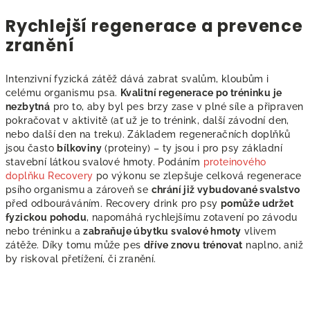
Rychlejší regenerace a prevence
zranění
Intenzivní fyzická zátěž dává zabrat svalům, kloubům i
celému organismu psa.
Kvalitní regenerace po tréninku je
nezbytná
pro to, aby byl pes brzy zase v plné síle a připraven
pokračovat v aktivitě (ať už je to trénink, další závodní den,
nebo další den na treku). Základem regeneračních doplňků
jsou často
bílkoviny
(proteiny) – ty jsou i pro psy základní
stavební látkou svalové hmoty. Podáním
proteinového
doplňku Recovery
po výkonu se zlepšuje celková regenerace
psího organismu a zároveň se
chrání již vybudované svalstvo
před odbouráváním. Recovery drink pro psy
pomůže udržet
fyzickou pohodu
, napomáhá rychlejšímu zotavení po závodu
nebo tréninku a
zabraňuje úbytku svalové hmoty
vlivem
zátěže. Díky tomu může pes
dříve znovu trénovat
naplno, aniž
by riskoval přetížení, či zranění.