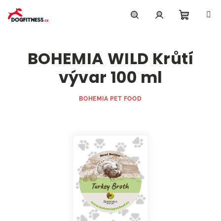
Přejít
na
obsah
Nákupn
Hledat
Přihlášení
BOHEMIA WILD Krůtí
košík
vývar 100 ml
BOHEMIA PET FOOD