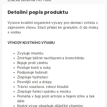
Značka
Bohemia Pet Food
Detailní popis produktu
Vysoce kvalitní organické vývary pro domácí zvířata v
zájmovém chovu. Stačí přidat ke granulím, či do misky
s vodou.
VÝHODY KOSTNÍHO VÝVARU
Zvyšuje imunitu
Zmírňuje běžné nachlazení a bronchitidu
Bojuje proti zánětu
Posiluje kosti a zuby
Podporuje hubnutí
Zlepšuje hydrataci
Pevnější srst a drápy
Trávicí soustava, zdraví kloubů
Zlepšuje funkci spánku a mozku
Pomáhá v boji proti artróze a hojení střev a tak
dále
Kostní vývar obsahuje důležité vitamíny: