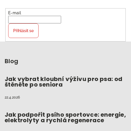
E-mail
Přihlásit se
Z
á
p
Blog
a
t
Jak vybrat kloubní výživu pro psa: od
štěněte po seniora
í
22.4.2026
Jak podpořit psího sportovce: energie,
elektrolyty a rychlá regenerace