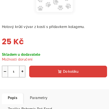
Hotový krůtí vývar z kostí s přídavkem kolagenu.
25 Kč
Měrná
Skladem u dodavatele
cena:
Možnosti doručení
−
+
Do košíku
Popis
Parametry