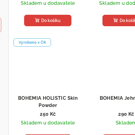
u
Skladem u dodavatele
Skladem u dod
d
k
u
Do košíku
Do koší
t
k
ů
t
Vyrobeno v ČR
ů
BOHEMIA HOLISTIC Skin
BOHEMIA Jehn
Powder
Protein a Omega 3
250 Kč
290 Kč
Skladem u dodavatele
Sklade