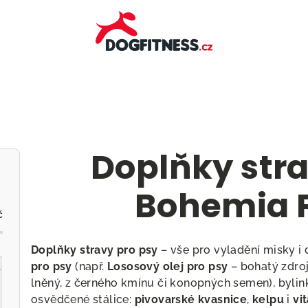
Doplňky stra
Bohemia P
č
Doplňky stravy pro psy
– vše pro vyladění misky i
pro psy
(např.
Lososový olej pro psy
– bohatý zdro
lněný, z černého kmínu či konopných semen), byli
osvědčené stálice:
pivovarské kvasnice
,
kelpu
i
vi