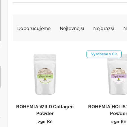
Ř
a
Doporučujeme
Nejlevnější
Nejdražší
N
z
V
e
Vyrobeno v ČR
ý
n
p
í
i
p
s
r
p
o
BOHEMIA WILD Collagen
BOHEMIA HOLIST
r
Powder
Powde
d
Sušený doplněk stravy
Pro podporu 
290 Kč
290 Kč
o