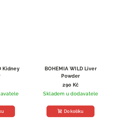
 Kidney
BOHEMIA WILD Liver
r
Powder
k stravy
Sušený doplněk stravy
290 Kč
avatele
Skladem u dodavatele
ku
Do košíku