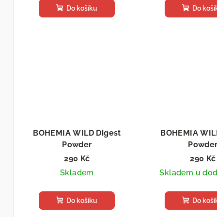
Do košíku
Do koší
BOHEMIA WILD Digest
BOHEMIA WILD
Powder
Powde
Sušený doplněk stravy
Sušený doplně
290 Kč
290 Kč
Skladem
Skladem u dod
Do košíku
Do koší