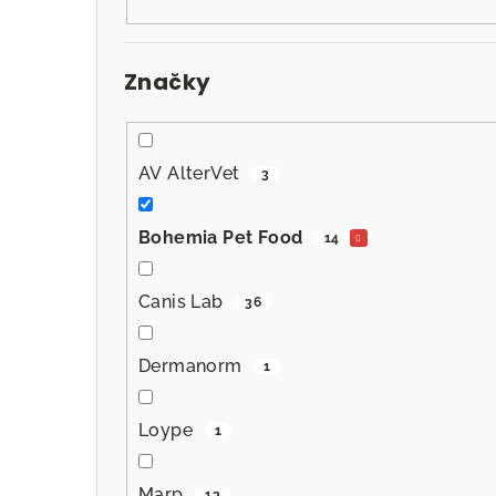
n
n
Značky
í
p
a
AV AlterVet
3
n
Bohemia Pet Food
14
e
l
Canis Lab
36
Dermanorm
1
Loype
1
Marp
13