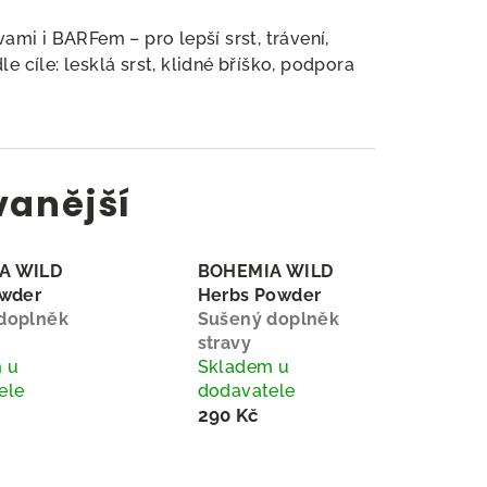
mi i BARFem – pro lepší srst, trávení,
e cíle: lesklá srst, klidné bříško, podpora
vanější
A WILD
BOHEMIA WILD
owder
Herbs Powder
doplněk
Sušený doplněk
stravy
 u
Skladem u
ele
dodavatele
290 Kč