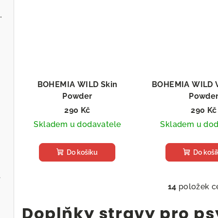
 - Zvěřina s jablky
BOHEMIA WILD Skin
BOHEMIA WILD 
Powder
Powde
Sušený doplněk stravy
Sušený doplně
290 Kč
290 Kč
Skladem u dodavatele
Skladem u dod
Do košíku
Do koší
l
14
položek c
O
v
Doplňky stravy pro psy