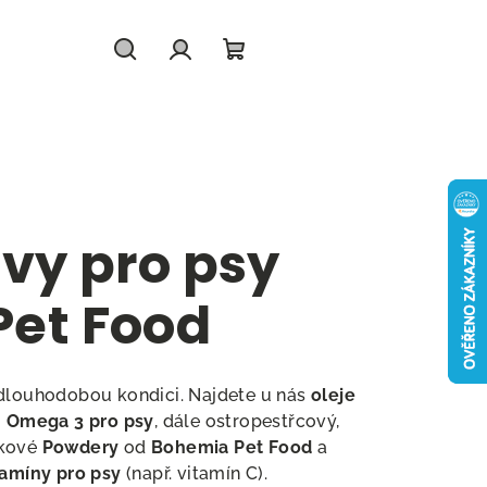
Hledat
Přihlášení
Nákupní
košík
vy pro psy
et Food
 dlouhodobou kondici. Najdete u nás
oleje
j
Omega 3 pro psy
, dále ostropestřcový,
nkové
Powdery
od
Bohemia Pet Food
a
tamíny pro psy
(např. vitamín C).