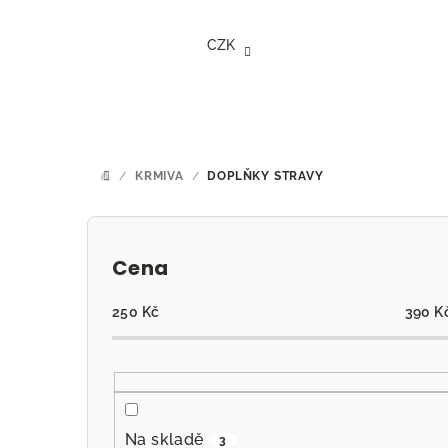
Přejít
na
CZK
obsah
/
KRMIVA
/
DOPLŇKY STRAVY
DOMŮ
P
o
Cena
s
250
Kč
390
K
t
r
a
Na skladě
3