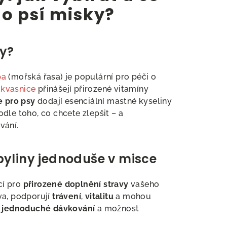
o psí misky?
y?
pa
(mořská řasa) je populární pro péči o
 kvasnice
přinášejí přirozené vitamíny
e pro psy
dodají esenciální mastné kyseliny
podle toho, co chcete zlepšit – a
vání.
byliny jednoduše v misce
cí pro
přirozené doplnění stravy
vašeho
va, podporují
trávení
,
vitalitu
a mohou
e
jednoduché dávkování
a možnost