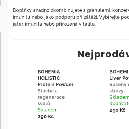
Doplňky snadno zkombinujete s granulemi, konzerva
imunitu nebo jako podporu při zátěži. Vybírejte podl
jater, imunita nebo přirozená vitalita.
Nejprodá
BOHEMIA
BOHEMI
HOLISTIC
Liver P
Protein Powder
Sušený 
Stavba a
stravy
regenerace
Skladem
svalů
dodavat
Skladem
290 Kč
290 Kč