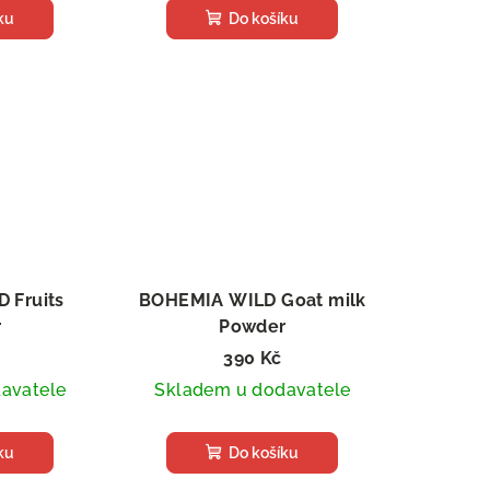
ku
Do košíku
 Fruits
BOHEMIA WILD Goat milk
r
Powder
k stravy
Sušený doplněk stravy
390 Kč
avatele
Skladem u dodavatele
ku
Do košíku