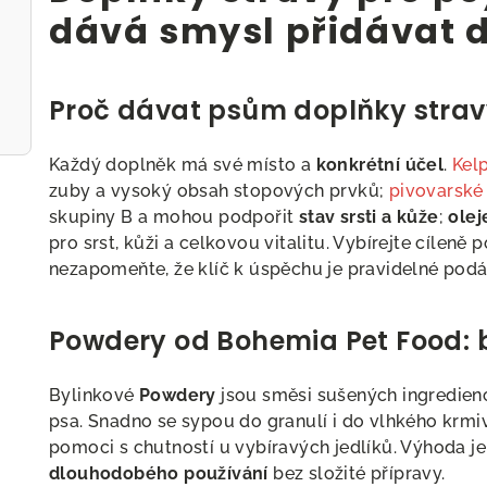
l
dává smysl přidávat d
á
d
a
Proč dávat psům doplňky strav
c
í
Každý doplněk má své místo a
konkrétní účel
.
Kel
p
zuby a vysoký obsah stopových prvků;
pivovarské
r
skupiny B a mohou podpořit
stav srsti a kůže
;
olej
v
pro srst, kůži a celkovou vitalitu. Vybírejte cíleně 
nezapomeňte, že klíč k úspěchu je pravidelné podá
k
y
v
Powdery od Bohemia Pet Food: 
ý
p
Bylinkové
Powdery
jsou směsi sušených ingredien
psa. Snadno se sypou do granulí i do vlhkého krmi
i
pomoci s chutností u vybíravých jedlíků. Výhoda j
s
dlouhodobého používání
bez složité přípravy.