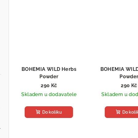
BOHEMIA WILD Herbs
BOHEMIA WILD
Powder
Powde
Sušený doplněk stravy
Sušený doplně
290 Kč
290 Kč
Skladem u dodavatele
Skladem u dod
.cz
Do košíku
Do koší
ervenou řepou