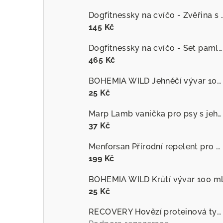
Dogfitnessky na cvíčo
145 Kč
Dogfitnessky na cvíčo - Set pamlsků
465 Kč
BOHEMIA WILD Jehněčí vývar 100 ml
25 Kč
Marp Lamb vanička pro psy s jehněčím
37 Kč
Menforsan Přírodní repelent pro psy proti hmyzu s extraktem z citronely
199 Kč
BOHEMIA WILD Krůtí vývar 100 m
25 Kč
RECOVERY Hovězí proteinová tyčinka pro psy