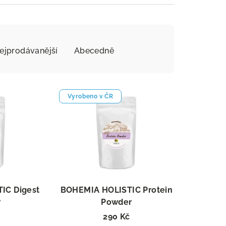
ejprodávanější
Abecedně
Vyrobeno v ČR
IC Digest
BOHEMIA HOLISTIC Protein
r
Powder
trávení
Stavba a regenerace svalů
290 Kč