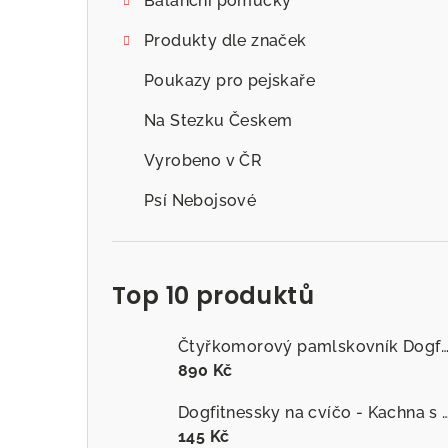
Balanční pomůcky
Produkty dle značek
Poukazy pro pejskaře
Na Stezku Českem
Vyrobeno v ČR
Psí Nebojsové
Top 10 produktů
Čtyřkomorový pamlskovník Dogfitness
890 Kč
Dogfitnessky na cvíčo - Kachna s č
145 Kč