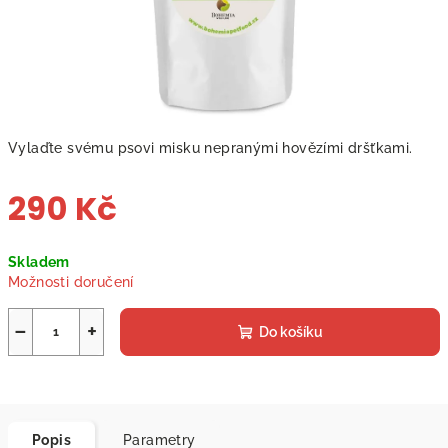
Vylaďte svému psovi misku nepranými hovězími dršťkami.
290 Kč
Měrná
Skladem
cena:
Možnosti doručení
−
+
Do košíku
Popis
Parametry