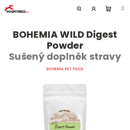
Přejít
na
obsah
Nákupn
Hledat
Přihlášení
BOHEMIA WILD Digest
košík
Powder
Sušený doplněk stravy
BOHEMIA PET FOOD