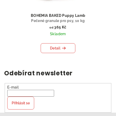
BOHEMIA BAKED Puppy Lamb
Pečené granule pro psy, 10 kg
365 Kč
od
Skladem
Detail
Odebírat newsletter
E-mail
Přihlásit se
Z