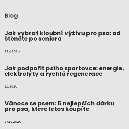
á
p
Blog
a
t
Jak vybrat kloubní výživu pro psa: od
štěněte po seniora
í
22.4.2026
Jak podpořit psího sportovce: energie,
elektrolyty a rychlá regenerace
1.2.2026
Vánoce se psem: 5 nejlepších dárků
pro psa, které letos koupíte
27.10.2025