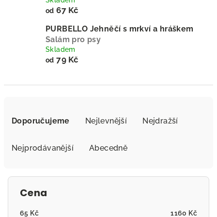
Skladem
67 Kč
od
PURBELLO Jehněčí s mrkví a hráškem
Salám pro psy
Skladem
79 Kč
od
Ř
a
Doporučujeme
Nejlevnější
Nejdražší
z
e
Nejprodávanější
Abecedně
n
í
p
Cena
r
o
65
Kč
1160
Kč