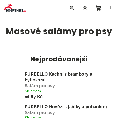
Přejít
na
obsah
Nákupn
Hledat
Přihlášení
Masové salámy pro psy
košík
Nejprodávanější
PURBELLO Kachní s brambory a
bylinkami
Salám pro psy
Skladem
67 Kč
od
PURBELLO Hovězí s jablky a pohankou
Salám pro psy