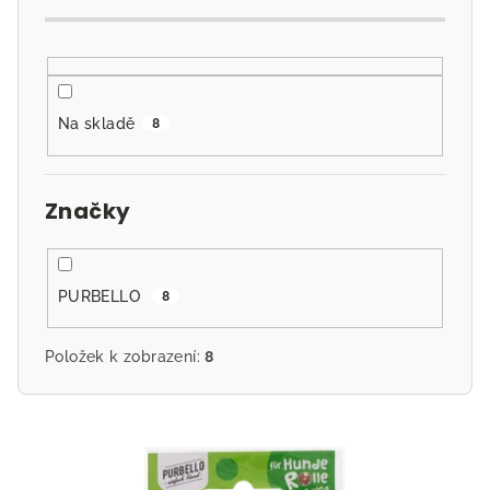
d
u
k
t
Na skladě
8
ů
Značky
PURBELLO
8
Položek k zobrazení:
8
V
ý
p