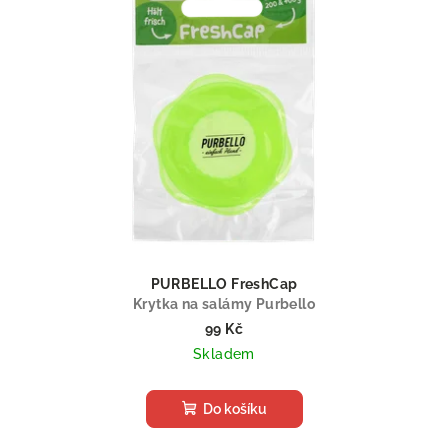
i
s
p
r
o
d
u
k
t
ů
PURBELLO FreshCap
Krytka na salámy Purbello
99 Kč
Skladem
Do košíku