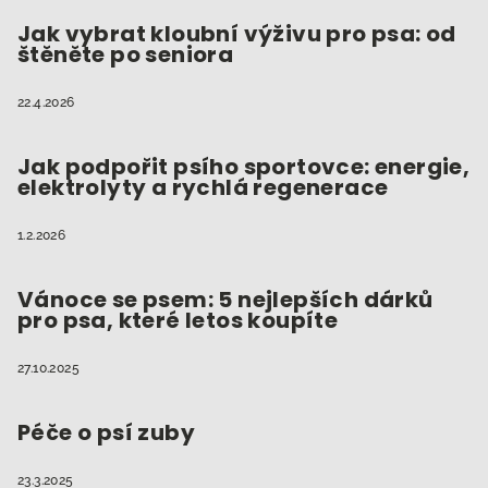
p
t
Jak vybrat kloubní výživu pro psa: od
i
štěněte po seniora
í
s
u
22.4.2026
Jak podpořit psího sportovce: energie,
elektrolyty a rychlá regenerace
1.2.2026
Vánoce se psem: 5 nejlepších dárků
pro psa, které letos koupíte
27.10.2025
Péče o psí zuby
23.3.2025