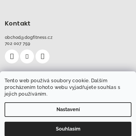
Kontakt
obchod
@
dogfitness.cz
702 007 759
Tento web používá soubory cookie. Dalším
Instagram
procházením tohoto webu vyjadřujete souhlas s
jejich používáním.
Sledovat na Instagramu
Nastavení
Copyright 2026
Obchod.Dogfitness.cz
. Všechna práva
vyhrazena.
Souhlasím