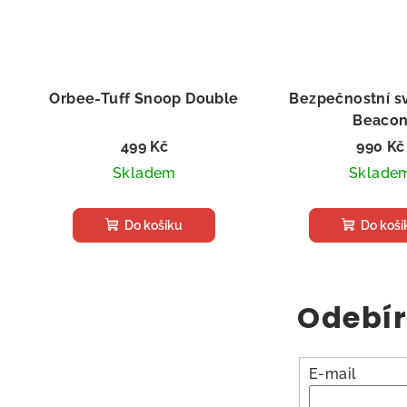
Orbee-Tuff Snoop Double
Bezpečnostní s
Beaco
499 Kč
990 Kč
Skladem
Sklade
Do košíku
Do koší
Odebír
E-mail