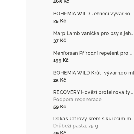
465 Kč
BOHEMIA WILD Jehněčí vývar 100 ml
25 Kč
Marp Lamb vanička pro psy s jehněčím
37 Kč
Menforsan Přírodní repelent pro psy proti hmyzu s extraktem z citronely
199 Kč
BOHEMIA WILD Krůtí vývar 100 m
25 Kč
RECOVERY Hovězí proteinová tyčinka pro psy
Podpora regenerace
59 Kč
Dokas Játrový krém s kuřecím masem
Drůbeží pasta, 75 g
49 Kč