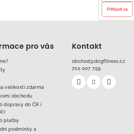
Přihlásit se
ormace pro vás
Kontakt
sme?
obchod
@
dogfitness.cz
702 007 759
kty
 velikostí zdarma
cení obchodu
 dopravy do ČR i
ičí
b platby
dní podmínky a