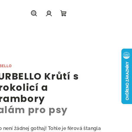
Hledat
Přihlášení
Nákupní
košík
BELLO
URBELLO Krůtí s
rokolicí a
rambory
alám pro psy
o není žádnej gothaj! Tohle je férová štangla