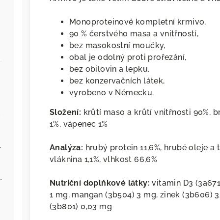
Monoproteinové kompletní krmivo,
90 % čerstvého masa a vnitřností,
bez masokostní moučky,
obal je odolný proti prořezání,
bez obilovin a lepku,
bez konzervačních látek,
vyrobeno v Německu.
Složení:
krůtí maso a krůtí vnitřnosti 90%, 
.cz
1%, vápenec 1%
ervenou řepou
Analýza:
hrubý protein 11,6%, hrubé oleje a 
vláknina 1,1%, vlhkost 66,6%
 - Zvěřina s jablky
Nutriční doplňkové látky:
vitamin D3 (3a671
1 mg, mangan (3b504) 3 mg, zinek (3b606) 3
(3b801) 0,03 mg