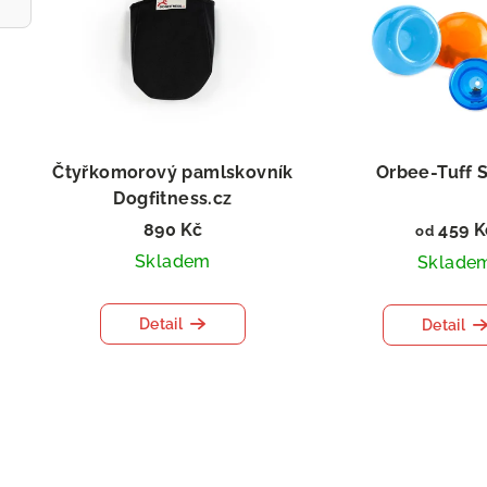
Čtyřkomorový pamlskovník
Orbee-Tuff 
Dogfitness.cz
890 Kč
459 K
od
Skladem
Sklade
Detail
Detail