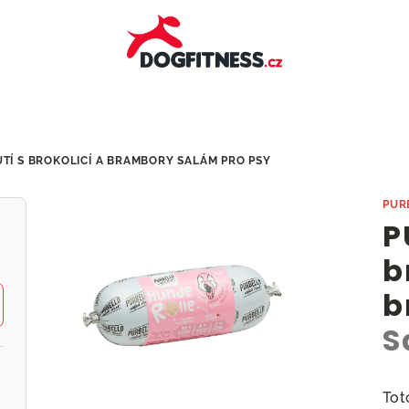
TÍ S BROKOLICÍ A BRAMBORY
SALÁM PRO PSY
PUR
P
b
b
S
Tot