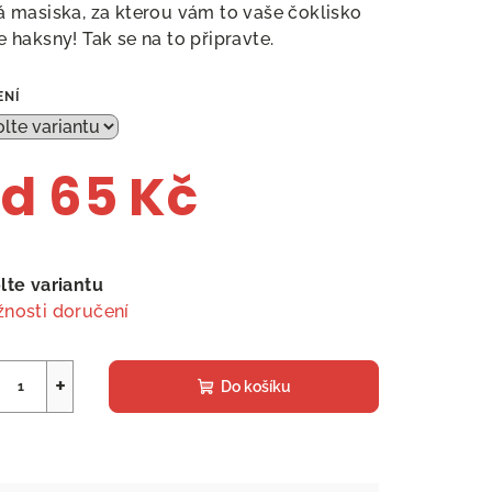
á masiska, za kterou vám to vaše čoklisko
e haksny! Tak se na to připravte.
ENÍ
od
65 Kč
ná
a:
lte variantu
nosti doručení
+
Do košíku