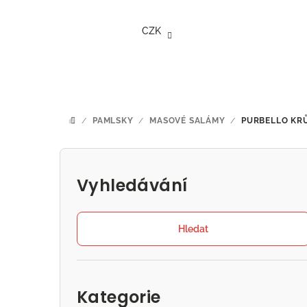
Přejít
na
CZK
obsah
/
PAMLSKY
/
MASOVÉ SALÁMY
/
PURBELLO KRŮ
DOMŮ
P
o
Vyhledávání
s
t
Hledat
r
Přeskočit
a
kategorie
Kategorie