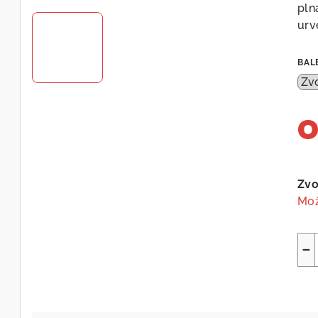
pln
urv
BAL
Měr
cen
Zvo
Mož
−