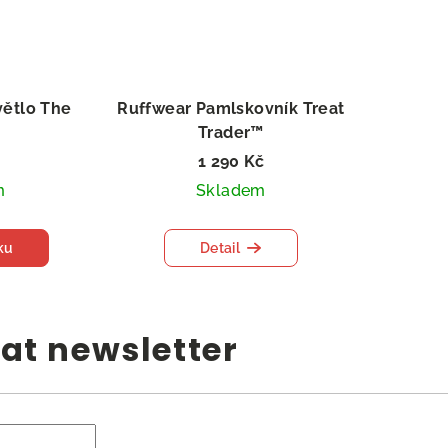
větlo The
Ruffwear Pamlskovník Treat
n
Trader™
1 290 Kč
m
Skladem
ku
Detail
at newsletter