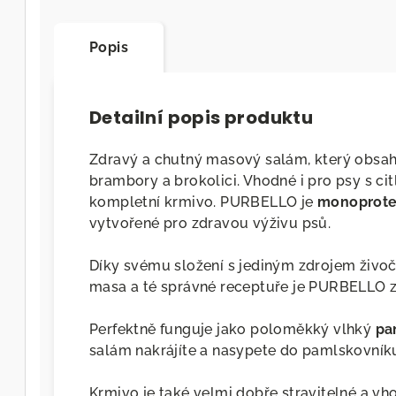
Popis
Detailní popis produktu
Zdravý a chutný masový salám, který obsa
brambory a brokolici. Vhodné i pro psy s ci
kompletní krmivo. PURBELLO je
monoprote
vytvořené pro zdravou výživu psů.
Díky svému složení s jediným zdrojem živo
masa a té správné receptuře je PURBELLO z
Perfektně funguje jako poloměkký vlhký
pa
salám nakrájíte a nasypete do pamlskovník
Krmivo je také velmi dobře stravitelné a vho