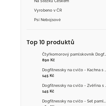
Na Stezku Českem
Vyrobeno v ČR
Psí Nebojsové
Top 10 produktů
Čtyřkomorový pamlskovník Dogfitness
890 Kč
Dogfitnessky na cvíčo - Kachna s č
145 Kč
Dogfitnessky na cvíčo
145 Kč
Dogfitnessky na cvíčo - Set pamlsků