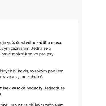
huje
90% čerstvého krůtího masa
,
tlivým zažíváním. Jedná se o
inové
mokré krmivo pro psy
čišných bílkovin, vysokým podílem
dravé a vysoce chutné.
mlsek vysoké hodnoty
. Jednoduše
u.
dné i pro psy s citlivým zažíváním.