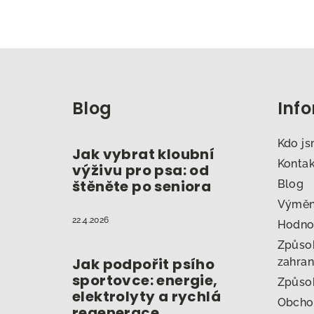
Z
á
Blog
Inf
p
a
Kdo j
Jak vybrat kloubní
t
Konta
výživu pro psa: od
štěněte po seniora
Blog
í
Výměna
22.4.2026
Hodno
Způsob
Jak podpořit psího
zahran
sportovce: energie,
Způso
elektrolyty a rychlá
Obcho
regenerace