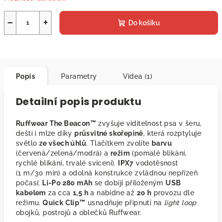
−
+
Do košíku
Popis
Parametry
Videa (1)
Detailní popis produktu
Ruffwear The Beacon™
zvyšuje viditelnost psa v šeru,
dešti i mlze díky
průsvitné skořepině
, která rozptyluje
světlo
ze všech úhlů
. Tlačítkem zvolíte
barvu
(červená/zelená/modrá) a
režim
(pomalé blikání,
rychlé blikání, trvalé svícení).
IPX7
vodotěsnost
(1 m/30 min) a odolná konstrukce zvládnou nepřízeň
počasí;
Li-Po 280 mAh
se dobíjí přiloženým
USB
kabelem
za cca
1,5 h
a nabídne až
20 h
provozu dle
režimu.
Quick Clip™
usnadňuje připnutí na
light loop
obojků, postrojů a oblečků Ruffwear.