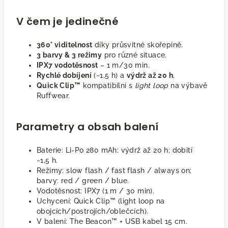
V čem je jedinečné
360° viditelnost
díky průsvitné skořepině.
3 barvy & 3 režimy
pro různé situace.
IPX7 vodotěsnost
– 1 m/30 min.
Rychlé dobíjení
(~1,5 h) a
výdrž až 20 h
.
Quick Clip™
kompatibilní s
light loop
na výbavě
Ruffwear.
Parametry a obsah balení
Baterie: Li-Po 280 mAh; výdrž až 20 h; dobití
~1,5 h.
Režimy: slow flash / fast flash / always on;
barvy: red / green / blue.
Vodotěsnost: IPX7 (1 m / 30 min).
Uchycení: Quick Clip™ (light loop na
obojcích/postrojích/oblečcích).
V balení: The Beacon™ + USB kabel 15 cm.