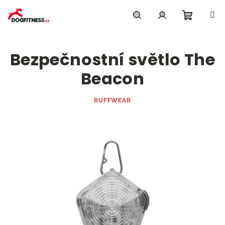
Přejít
na
obsah
Nákupn
Hledat
Přihlášení
Bezpečnostní světlo The
košík
Beacon
RUFFWEAR