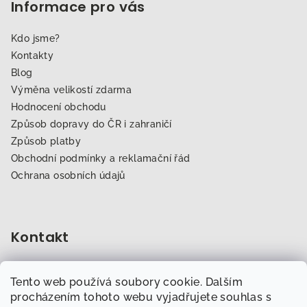
Informace pro vás
Kdo jsme?
Kontakty
Blog
Výměna velikostí zdarma
Hodnocení obchodu
Způsob dopravy do ČR i zahraničí
Způsob platby
Obchodní podmínky a reklamační řád
Ochrana osobních údajů
Kontakt
obchod
@
dogfitness.cz
Tento web používá soubory cookie. Dalším
702 007 759
procházením tohoto webu vyjadřujete souhlas s