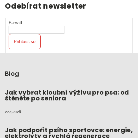
Odebírat newsletter
E-mail
Přihlásit se
Z
á
p
Blog
a
t
Jak vybrat kloubní výživu pro psa: od
štěněte po seniora
í
22.4.2026
Jak podpořit psího sportovce: energie,
elektrolyty a rychlá regenerace