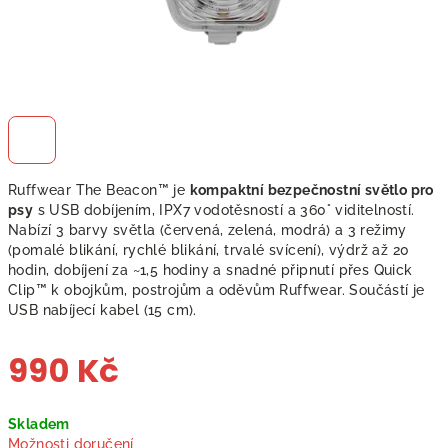
Ruffwear The Beacon™ je
kompaktní bezpečnostní světlo pro
psy
s USB dobíjením, IPX7 vodotěsností a 360° viditelností.
Nabízí 3 barvy světla (červená, zelená, modrá) a 3 režimy
(pomalé blikání, rychlé blikání, trvalé svícení), výdrž až 20
hodin, dobíjení za ~1,5 hodiny a snadné připnutí přes Quick
Clip™ k obojkům, postrojům a oděvům Ruffwear. Součástí je
USB nabíjecí kabel (15 cm).
990 Kč
Měrná
Skladem
cena:
Možnosti doručení