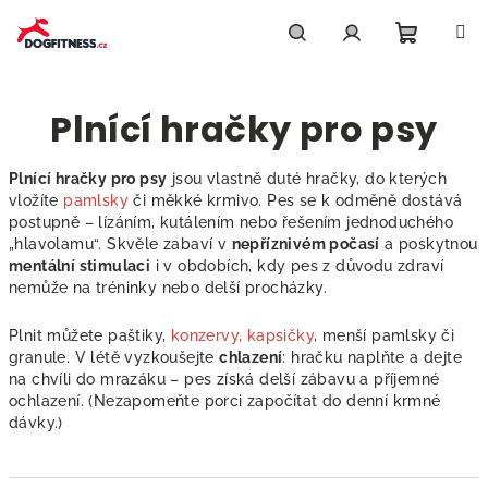
Přejít
na
obsah
Nákupn
Hledat
Přihlášení
Plnící hračky pro psy
košík
Plnící hračky pro psy
jsou vlastně duté hračky, do kterých
vložíte
pamlsky
či měkké krmivo. Pes se k odměně dostává
postupně – lízáním, kutálením nebo řešením jednoduchého
„hlavolamu“. Skvěle zabaví v
nepříznivém počasí
a poskytnou
mentální stimulaci
i v obdobích, kdy pes z důvodu zdraví
nemůže na tréninky nebo delší procházky.
Plnit můžete paštiky,
konzervy, kapsičky
, menší pamlsky či
granule. V létě vyzkoušejte
chlazení
: hračku naplňte a dejte
na chvíli do mrazáku – pes získá delší zábavu a příjemné
ochlazení. (Nezapomeňte porci započítat do denní krmné
dávky.)