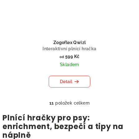
Zogoflex Qwizl
Interaktivní plnící hračka
599 Kč
od
Skladem
Detail
11
položek celkem
O
v
Plnící hračky pro psy:
l
enrichment, bezpečí a tipy na
á
náplně
d