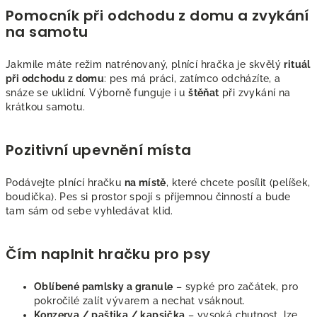
Pomocník při odchodu z domu a zvykání
na samotu
Jakmile máte režim natrénovaný, plnící hračka je skvělý
rituál
při odchodu z domu
: pes má práci, zatímco odcházíte, a
snáze se uklidní. Výborně funguje i u
štěňat
při zvykání na
krátkou samotu.
Pozitivní upevnění místa
Podávejte plnící hračku
na místě
, které chcete posílit (pelíšek,
boudička). Pes si prostor spojí s příjemnou činností a bude
tam sám od sebe vyhledávat klid.
Čím naplnit hračku pro psy
Oblíbené pamlsky a granule
– sypké pro začátek, pro
pokročilé zalít vývarem a nechat vsáknout.
Konzerva / paštika / kapsička
– vysoká chutnost, lze