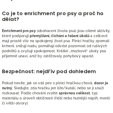
a
c
Co je to enrichment pro psy a proč ho
í
dělat?
p
r
v
Enrichment pro psy
(obohacení života psa) jsou cílené aktivity,
k
které podporují
přemýšlení, čichání a řešení úkolů
a celkově
mají prostě vliv na spokojený život psa. Plnící hračky zpomalí
y
krmení, snižují nudu, pomáhají odvést pozornost od rušivých
v
podnětů a zvyšují spokojenost. Krátké „mozkové“ úkoly psa
ý
příjemně unaví, aniž by zatěžovaly pohybový aparát.
p
i
Bezpečnost: nejdřív pod dohledem
s
u
Pokud nevíte, jak se váš pes s plnící hračkou chová,
dozor je
nutný
. Sledujte, zda hračku jen líže/kutálí, nebo se ji snaží
rozkousat. Podle chování zvolte
správnou velikost
, typ
materiálu a úroveň obtížnosti (řidší nebo hutnější náplň, menší
či větší otvory).