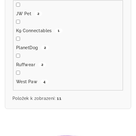
JW Pet
2
K9 Connectables
1
PlanetDog
2
Ruffwear
2
West Paw
4
Položek k zobrazení:
11
V
ý
p