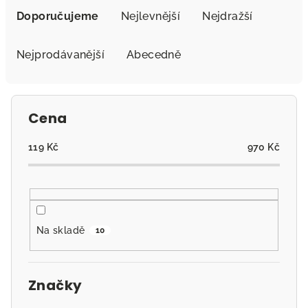
a
Doporučujeme
Nejlevnější
Nejdražší
z
e
Nejprodávanější
Abecedně
n
í
p
Cena
r
o
119
Kč
970
Kč
d
u
k
t
Na skladě
10
ů
Značky