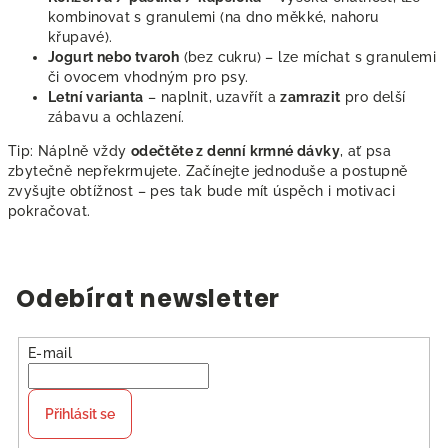
kombinovat s granulemi (na dno měkké, nahoru
křupavé).
Jogurt nebo tvaroh
(bez cukru) – lze míchat s granulemi
či ovocem vhodným pro psy.
Letní varianta
– naplnit, uzavřít a
zamrazit
pro delší
zábavu a ochlazení.
Tip: Náplně vždy
odečtěte z denní krmné dávky
, ať psa
zbytečně nepřekrmujete. Začínejte jednoduše a postupně
zvyšujte obtížnost – pes tak bude mít úspěch i motivaci
pokračovat.
Odebírat newsletter
E-mail
Přihlásit se