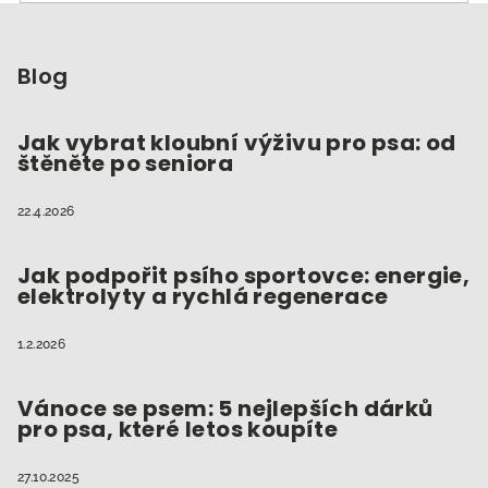
Z
á
p
Blog
a
t
Jak vybrat kloubní výživu pro psa: od
štěněte po seniora
í
22.4.2026
Jak podpořit psího sportovce: energie,
elektrolyty a rychlá regenerace
1.2.2026
Vánoce se psem: 5 nejlepších dárků
pro psa, které letos koupíte
27.10.2025