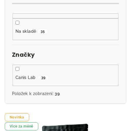
d
u
k
t
Na skladě
35
ů
Značky
Canis Lab
39
Položek k zobrazení:
39
V
Novinka
ý
p
Více za méně