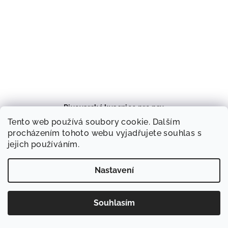
Pivovarské kvasnice pro psy
Pro lepší zažívání
Tento web používá soubory cookie. Dalším
87 Kč
procházením tohoto webu vyjadřujete souhlas s
Skladem
jejich používáním.
Nastavení
Detail
Souhlasím
Více za méně
Nejlepší newsletter pro pejskaře?