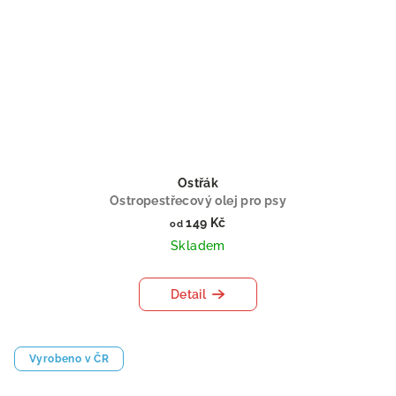
Ostřák
Ostropestřecový olej pro psy
149 Kč
od
Skladem
Detail
Vyrobeno v ČR