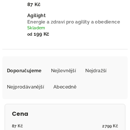
87 Kč
Agilight
Energie a zdraví pro agility a obedience
Skladem
199 Kč
od
Ř
a
Doporučujeme
Nejlevnější
Nejdražší
z
e
Nejprodávanější
Abecedně
n
í
p
Cena
r
o
87
Kč
2799
Kč