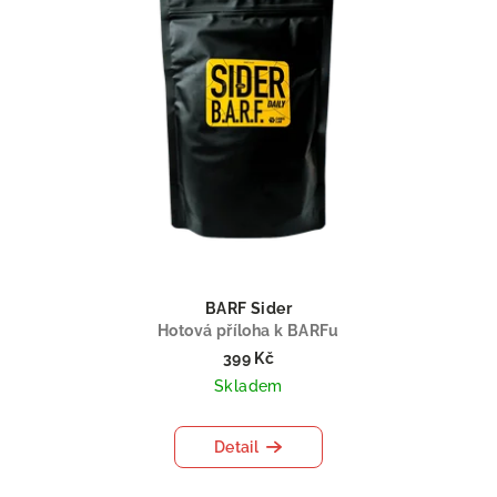
i
s
p
r
o
d
u
k
t
ů
BARF Sider
Hotová příloha k BARFu
399 Kč
Skladem
Detail