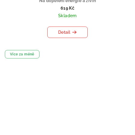
Na doplnění energie a živin
619 Kč
Skladem
Detail
Více za méně