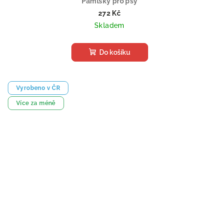
Pamlsky pro psy
272 Kč
Skladem
Do košíku
Vyrobeno v ČR
Více za méně