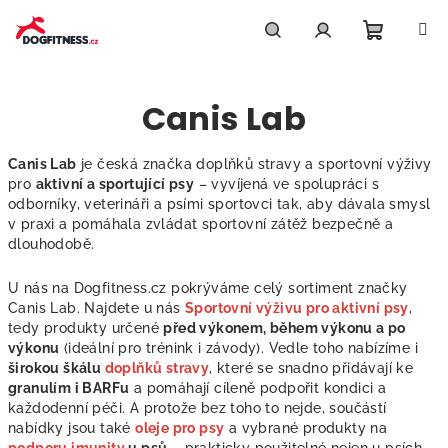
Přejít
na
obsah
Nákupn
Hledat
Přihlášení
Canis Lab
košík
Canis Lab
je česká značka doplňků stravy a sportovní výživy
pro
aktivní a sportující psy
– vyvíjená ve spolupráci s
odborníky, veterináři a psími sportovci tak, aby dávala smysl
v praxi a pomáhala zvládat sportovní zátěž bezpečně a
dlouhodobě.
U nás na Dogfitness.cz pokrýváme celý sortiment značky
Canis Lab. Najdete u nás
Sportovní výživu pro aktivní psy
,
tedy produkty určené
před výkonem, během výkonu a po
výkonu
(ideální pro trénink i závody). Vedle toho nabízíme i
širokou škálu
doplňků stravy
, které se snadno přidávají ke
granulím i BARFu
a pomáhají cíleně podpořit kondici a
každodenní péči. A protože bez toho to nejde, součástí
nabídky jsou také
oleje pro psy
a vybrané produkty na