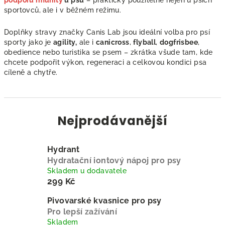
podporu imunity
u psů
– prakticky použitelné nejen u psích
sportovců, ale i v běžném režimu.
Doplňky stravy značky Canis Lab jsou ideální volba pro psí
sporty jako je
agility,
ale i
canicross
,
flyball
,
dogfrisbee
,
obedience nebo turistika se psem – zkrátka všude tam, kde
chcete podpořit výkon, regeneraci a celkovou kondici psa
cíleně a chytře.
Nejprodávanější
Hydrant
Hydratační iontový nápoj pro psy
Skladem u dodavatele
299 Kč
Pivovarské kvasnice pro psy
Pro lepší zažívání
Skladem