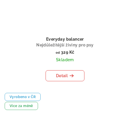
Everyday balancer
Nejdůležitější živiny pro psy
329 Kč
od
Skladem
Detail
Vyrobeno v ČR
Více za méně