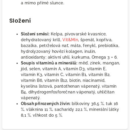
a mimo přímé slunce.
Složení
Složení směsi:
Kelpa, pivovarské kvasnice,
dehydratovaný krill,
Vit&Min
, špenát, kopřiva,
bazalka, petrželová nať, máta, fenykl, prebiotika,
hydrolyzovaný hovězí kolagen, inulin,
antioxidanty: aktivní uhlí, kurkuma, Omega 3 + 6.
Soupis vitamínů a minerálů:
měď, zinek, mangan,
jód, selen, vitamín A, vitamín D3, vitamín E,
vitamín K3, vitamín C, vitamín B1, vitamín B2,
vitamín B6, vitamín B12, biotin, niacinamid,
kyselina listová, pantothenan vápenatý, vitamín
B4, dihydrogenfosforečnan vápenatý, uhličitan
vápenatý.
Obsah přirozených živin:
bílkoviny 36,5 %, tuk 16
%, vláknina 11 %, sacharidy 22,1 %, minerální látky
8,1 %, vlhkost do 5 %.