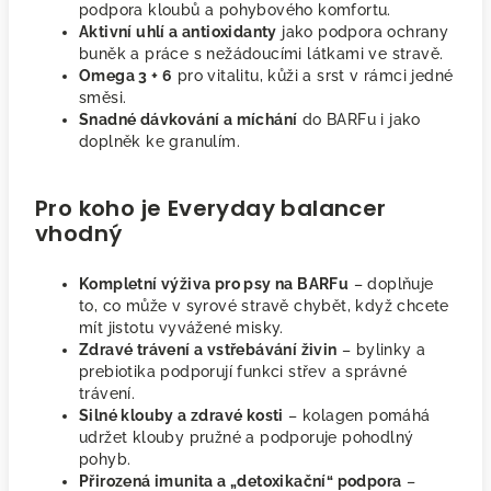
podpora kloubů a pohybového komfortu.
Aktivní uhlí a antioxidanty
jako podpora ochrany
buněk a práce s nežádoucími látkami ve stravě.
Omega 3 + 6
pro vitalitu, kůži a srst v rámci jedné
směsi.
Snadné dávkování a míchání
do BARFu i jako
doplněk ke granulím.
Pro koho je Everyday balancer
vhodný
Kompletní výživa pro psy na BARFu
– doplňuje
to, co může v syrové stravě chybět, když chcete
mít jistotu vyvážené misky.
Zdravé trávení a vstřebávání živin
– bylinky a
prebiotika podporují funkci střev a správné
trávení.
Silné klouby a zdravé kosti
– kolagen pomáhá
udržet klouby pružné a podporuje pohodlný
pohyb.
Přirozená imunita a „detoxikační“ podpora
–