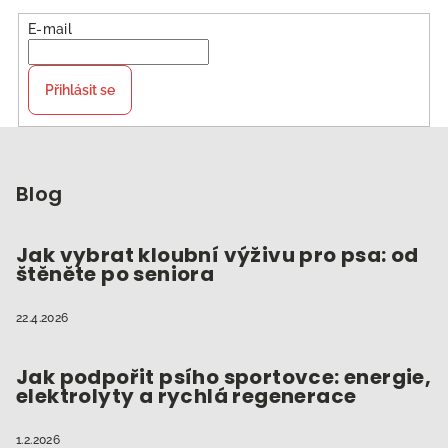
E-mail
Přihlásit se
Z
á
p
Blog
a
t
Jak vybrat kloubní výživu pro psa: od
štěněte po seniora
í
22.4.2026
Jak podpořit psího sportovce: energie,
elektrolyty a rychlá regenerace
1.2.2026