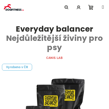
Přejít
na
obsah
Nákupn
Hledat
Přihlášení
Everyday balancer
košík
Nejdůležitější živiny pro
psy
CANIS LAB
Vyrobeno v ČR