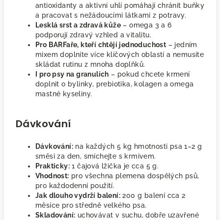
antioxidanty a aktivní uhlí pomáhají chránit buňky
a pracovat s nežádoucími látkami z potravy.
Lesklá srst a zdravá kůže
– omega 3 a 6
podporují zdravý vzhled a vitalitu.
Pro BARFaře, kteří chtějí jednoduchost
– jedním
mixem doplníte více klíčových oblastí a nemusíte
skládat rutinu z mnoha doplňků.
I pro psy na granulích
– pokud chcete krmení
doplnit o bylinky, prebiotika, kolagen a omega
mastné kyseliny.
Dávkování
Dávkování:
na každých 5 kg hmotnosti psa 1–2 g
směsi za den, smíchejte s krmivem.
Prakticky:
1 čajová lžička je cca 5 g.
Vhodnost:
pro všechna plemena dospělých psů,
pro každodenní použití.
Jak dlouho vydrží balení:
200 g balení cca 2
měsíce pro středně velkého psa.
Skladování:
uchovávat v suchu, dobře uzavřené