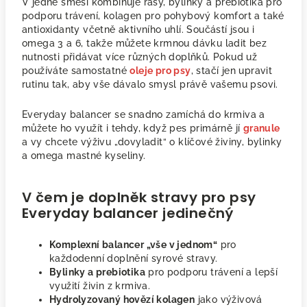
V jedné směsi kombinuje řasy, bylinky a prebiotika pro
podporu trávení, kolagen pro pohybový komfort a také
antioxidanty včetně aktivního uhlí. Součástí jsou i
omega 3 a 6, takže můžete krmnou dávku ladit bez
nutnosti přidávat více různých doplňků. Pokud už
používáte samostatné
oleje pro psy
, stačí jen upravit
rutinu tak, aby vše dávalo smysl právě vašemu psovi.
Everyday balancer se snadno zamíchá do krmiva a
můžete ho využít i tehdy, když pes primárně jí
granule
a vy chcete výživu „dovyladit“ o klíčové živiny, bylinky
a omega mastné kyseliny.
V čem je doplněk stravy pro psy
Everyday balancer jedinečný
Komplexní balancer „vše v jednom“
pro
každodenní doplnění syrové stravy.
Bylinky a prebiotika
pro podporu trávení a lepší
využití živin z krmiva.
Hydrolyzovaný hovězí kolagen
jako výživová