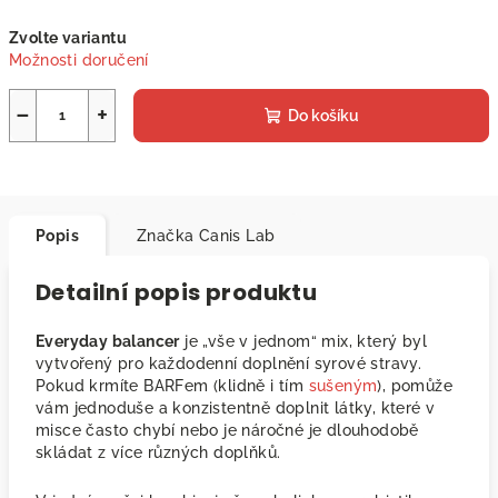
Měrná
Zvolte variantu
cena:
Možnosti doručení
−
+
Do košíku
Popis
Značka
Canis Lab
Detailní popis produktu
Everyday balancer
je „vše v jednom“ mix, který byl
vytvořený pro každodenní doplnění syrové stravy.
Pokud krmíte BARFem (klidně i tím
sušeným
), pomůže
vám jednoduše a konzistentně doplnit látky, které v
misce často chybí nebo je náročné je dlouhodobě
skládat z více různých doplňků.