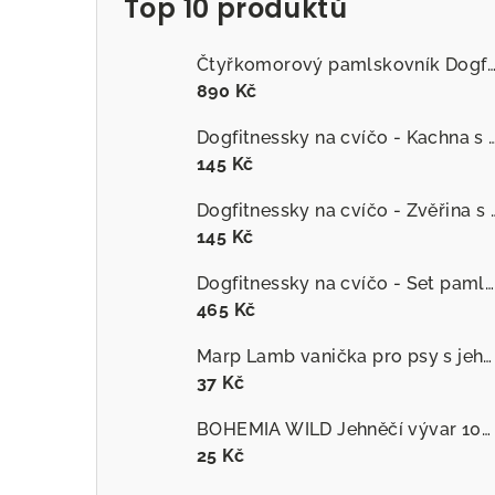
Top 10 produktů
Čtyřkomorový pamlskovník Dogfitness
890 Kč
Dogfitnessky na cvíčo - Kachna s č
145 Kč
Dogfitnessky na cvíčo
145 Kč
Dogfitnessky na cvíčo - Set pamlsků
465 Kč
Marp Lamb vanička pro psy s jehněčím
37 Kč
BOHEMIA WILD Jehněčí vývar 100 ml
25 Kč