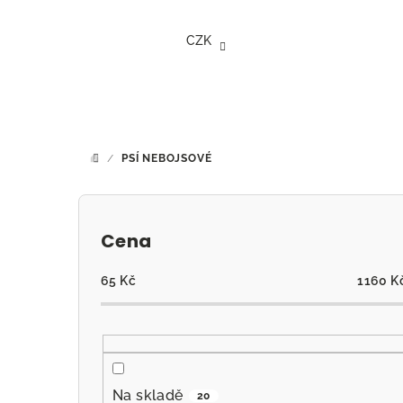
Přejít
na
CZK
obsah
/
PSÍ NEBOJSOVÉ
DOMŮ
P
o
Cena
s
65
Kč
1160
K
t
r
a
Na skladě
20