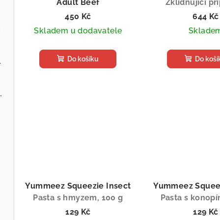
Adult Beef
Zklidňující př
Poloměkké granule pro psy,
450 Kč
644 Kč
2 kg
.cz
Skladem u dodavatele
Sklade
Do košíku
Do koší
ervenou řepou
 - Zvěřina s jablky
Yummeez Squeezie Insect
Yummeez Squee
Pasta s hmyzem, 100 g
Pasta s konopí
129 Kč
129 Kč