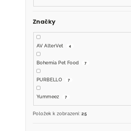
n
n
Značky
í
p
a
AV AlterVet
4
n
Bohemia Pet Food
7
e
l
PURBELLO
7
Yummeez
7
Položek k zobrazení:
25