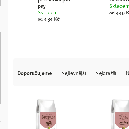
psy
Sklade
Skladem
449 
od
434 Kč
od
Ř
a
Doporučujeme
Nejlevnější
Nejdražší
N
z
V
e
ý
n
p
í
i