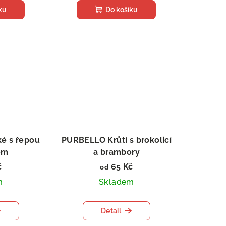
ku
Do košíku
é s řepou
PURBELLO Krůtí s brokolicí
em
a brambory
 psy
Salám pro psy
č
65 Kč
od
m
Skladem
Detail