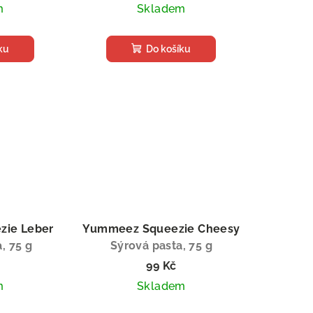
m
Skladem
ku
Do košíku
ie Leber
Yummeez Squeezie Cheesy
, 75 g
Sýrová pasta, 75 g
99 Kč
m
Skladem