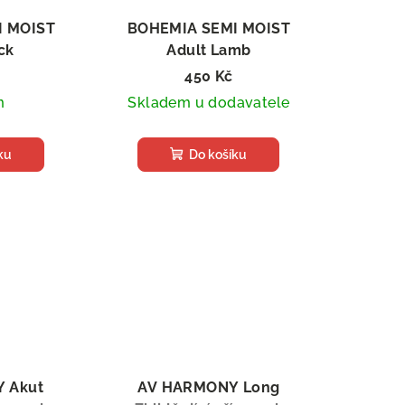
I MOIST
BOHEMIA SEMI MOIST
ck
Adult Lamb
e pro psy,
Poloměkké granule pro psy,
450 Kč
2 kg
m
Skladem u dodavatele
ku
Do košíku
 Akut
AV HARMONY Long