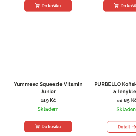
Do košíku
Do koší
Yummeez Squeezie Vitamin
PURBELLO Koňsk
Junior
a fenykl
Vitamínová pasta, 100 g
Salám pro
119 Kč
85 K
od
Skladem
Sklade
Do košíku
Detail