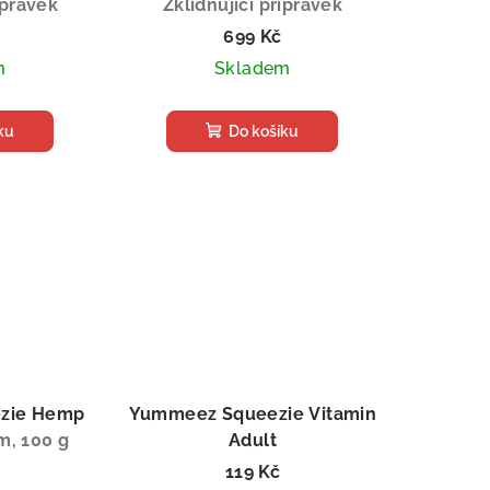
ípravek
Zklidňující přípravek
699 Kč
m
Skladem
ku
Do košíku
zie Hemp
Yummeez Squeezie Vitamin
m, 100 g
Adult
Vitamínová pasta, 100 g
119 Kč