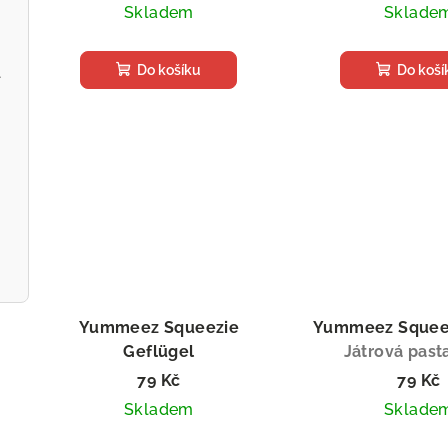
Skladem
Sklade
Do košíku
Do koší
l
Yummeez Squeezie
Yummeez Squeez
Geflügel
Játrová pasta
Drůbeží pasta, 75 g
79 Kč
79 Kč
Skladem
Sklade