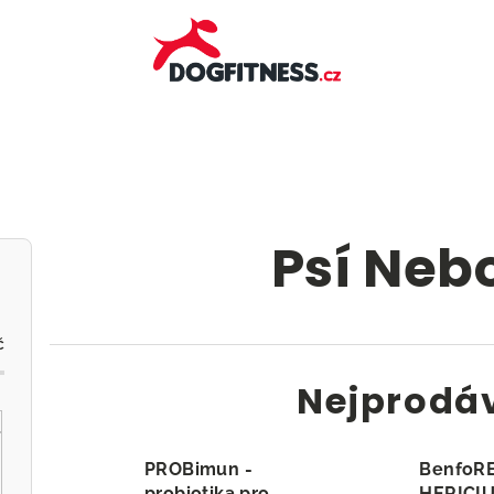
Psí Neb
č
Nejprodá
PROBimun -
BenfoR
probiotika pro
HERICI