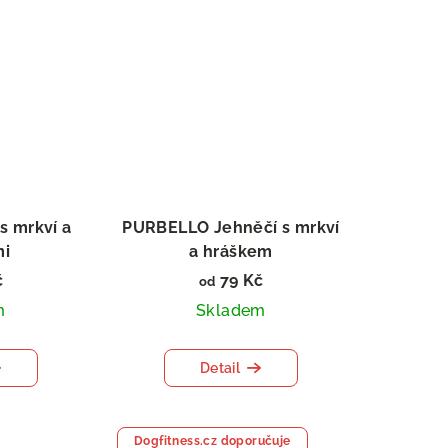
s mrkví a
PURBELLO Jehněčí s mrkví
mi
a hráškem
 psy
Salám pro psy
č
79 Kč
od
m
Skladem
Detail
Dogfitness.cz doporučuje