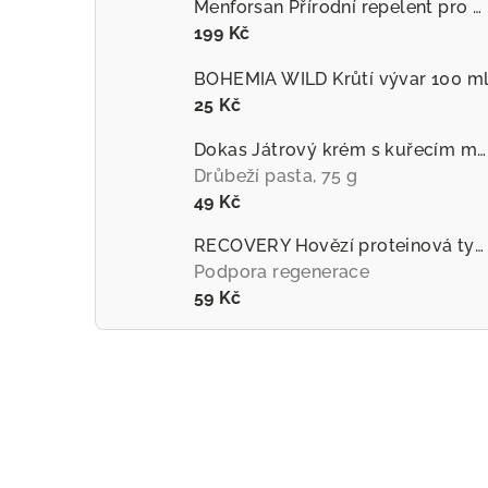
Menforsan Přírodní repelent pro psy proti hmyzu s extraktem z citronely
199 Kč
BOHEMIA WILD Krůtí vývar 100 m
25 Kč
Dokas Játrový krém s kuřecím masem
Drůbeží pasta, 75 g
49 Kč
RECOVERY Hovězí proteinová tyčinka pro psy
Podpora regenerace
59 Kč