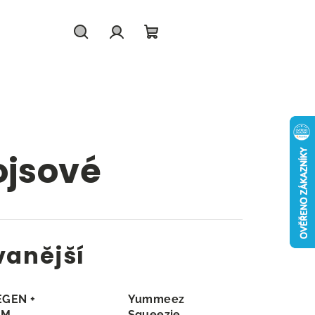
Hledat
Přihlášení
Nákupní
košík
ojsové
vanější
EGEN +
Yummeez
UM
Squeezie