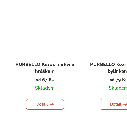
PURBELLO Kuřecí mrkví a
PURBELLO Kozí 
hráškem
bylinka
Salám pro psy
Salám pro
67 Kč
79 K
od
od
Skladem
Sklade
Detail
Detail