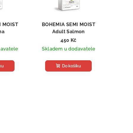
I MOIST
BOHEMIA SEMI MOIST
na
Adult Salmon
e pro psy,
Poloměkké granule pro psy,
450 Kč
2 kg
avatele
Skladem u dodavatele
ku
Do košíku