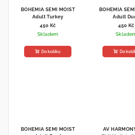
BOHEMIA SEMI MOIST
BOHEMIA SEM
Adult Turkey
Adult Du
Poloměkké granule pro psy,
Poloměkké granul
450 Kč
450 Kč
2 kg
2 kg
Skladem
Sklade
Do košíku
Do koší
BOHEMIA SEMI MOIST
AV HARMONY