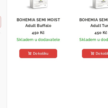
p
s
r
p
o
BOHEMIA SEMI MOIST
BOHEMIA SEM
r
Adult Buffalo
Adult Tu
d
Poloměkké granule pro psy,
Poloměkké granul
450 Kč
450 Kč
o
u
2 kg
2 kg
Skladem u dodavatele
Skladem u dod
d
k
u
Do košíku
Do koší
t
k
ů
t
ů