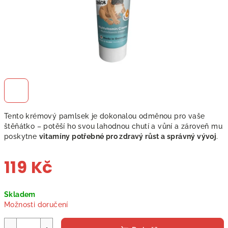
Tento krémový pamlsek je dokonalou odměnou pro vaše
štěňátko – potěší ho svou lahodnou chutí a vůní a zároveň mu
poskytne
vitamíny potřebné pro zdravý růst a správný vývoj
.
119 Kč
Měrná
Skladem
cena:
Možnosti doručení