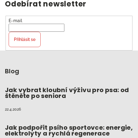
Odebírat newsletter
E-mail
Přihlásit se
Z
á
p
Blog
a
t
Jak vybrat kloubní výživu pro psa: od
štěněte po seniora
í
22.4.2026
Jak podpořit psího sportovce: energie,
elektrolyty a rychlá regenerace