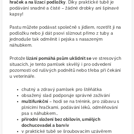
hraček a na lízací podložky
. Díky praktické tubě je
podávání snadné a čisté – žádné drobky ani špinavé
kapsy!
Pastu můžete podávat společně s jídlem, rozetřít ji na
podložku nebo ji dát psovi slíznout přímo z tuby a
jednoduše tak odměnit i pejska s nasazeným
náhubkem.
Protože
lízání pomáhá psům uklidnit se
ve stresových
situacích, je tento pamlsek skvělý i pro odvedení
pozornosti od rušivých podnětů nebo třeba při čekání
u veterináře.
chutný a zdravý pamlsek pro štěňátka
obsažený slad podporuje správné zažívání
multifunkční
– hodí se na trénink, pro zábavu s
plnícími hračkami, podávání léků, odměňování
psa s náhubkem…
přírodní složení bez obilovin, umělých
dochucovadel a barviv
v praktické tubě se šroubovacím uzávěrem