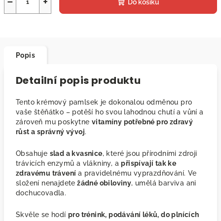
−
+
Do košíku
Popis
Detailní popis produktu
Tento krémový pamlsek je dokonalou odměnou pro
vaše štěňátko – potěší ho svou lahodnou chutí a vůní a
zároveň mu poskytne
vitamíny potřebné pro zdravý
růst a správný vývoj
.
Obsahuje
slad a kvasnice
, které jsou přírodními zdroji
trávicích enzymů a vlákniny, a
přispívají tak ke
zdravému trávení
a pravidelnému vyprazdňování. Ve
složení nenajdete
žádné obiloviny
, umělá barviva ani
dochucovadla.
Skvěle se hodí
pro trénink, podávání léků, do plnících