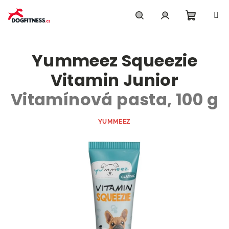
Přejít
na
obsah
Nákupn
Hledat
Přihlášení
Yummeez Squeezie
košík
Vitamin Junior
Vitamínová pasta, 100 g
YUMMEEZ