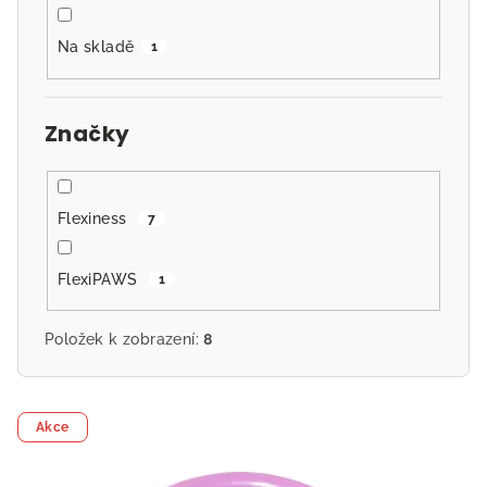
k
t
Na skladě
1
ů
Značky
Flexiness
7
FlexiPAWS
1
Položek k zobrazení:
8
V
Akce
ý
p