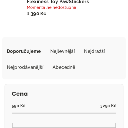
Flexiness Toy PawStackers
Momentálně nedostupné
1 390 Kč
Ř
a
Doporučujeme
Nejlevnější
Nejdražší
z
e
Nejprodávanější
Abecedně
n
í
p
Cena
r
o
590
Kč
3290
Kč
d
u