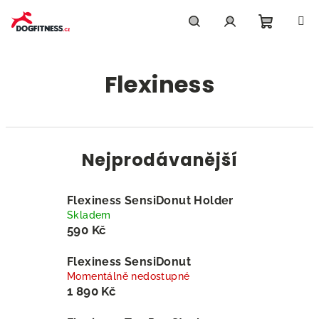
Přejít
na
obsah
Nákupn
Hledat
Přihlášení
Flexiness
košík
Nejprodávanější
Flexiness SensiDonut Holder
Skladem
590 Kč
Flexiness SensiDonut
Momentálně nedostupné
1 890 Kč