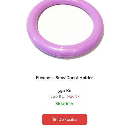
i
s
p
r
o
d
u
k
t
ů
Flexiness SensiDonut Holder
590 Kč
790 Kč
(–25 %)
Skladem
Do košíku