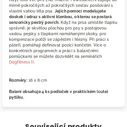
mírně pokročilých až pokročilých sestav posilování s
vlastní vahou těla psa.
Jejich pomocí modelujete
doskok i odraz s aktivní klenbou, o kterou se postará
senzoricky pestrý povrch.
Když na prsa umístíte tlapku
správně, je skvělou plochou pro psy s postojovou
vadou, pejsky s tlapkami namáhanými skoky, pro
kompenzace potíží se zápěstím i hlezny. Při práci s
páteří, pomáhají definovat pozici končetin. Více o
konkrétních programech a práci s balančními
pomůckami se můžete dozvědět na seminářích
Dogfitness II
.
Rozměry:
16
x 8 cm
Balení obsahuje 4 ks podložek v praktickém (cute)
pytlíku.
Související produkty