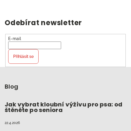
Odebírat newsletter
E-mail
Přihlásit se
Z
á
p
Blog
a
t
Jak vybrat kloubní výživu pro psa: od
štěněte po seniora
í
22.4.2026