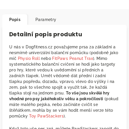
Popis
Parametry
Detailní popis produktu
U nás v Dogfitness.cz považujeme prsa za základní a
nesmírně univerzální balanční pomůcku (podobně jako
míč
Physio Roll
nebo
FitPaws Peanut Trax
). Mimo
systematického balanční cvičení se hodí jako targety
pro hry, které vedou k uvědomění si předních a
zadních tlapek. Umět vědomě dát přední i zadní
tlapku popředu, dozadu, vpravo, vlevo do výšky i na
zem, pak to všechno spojit a využít tak, že každá
tlapka stojí na jednom prsu.
To vše jsou skvělé hry
vhodné pro psy jakéhokoliv věku a pokročilosti
(pokud
máte malého pejska, nebo začínáte cvičit se
štěňátkem, mohla by se vám hodit menší verze této
pomůcky
Toy PawStackers
).
Když toto vše pes zná, můžete PawStackers zapojit do