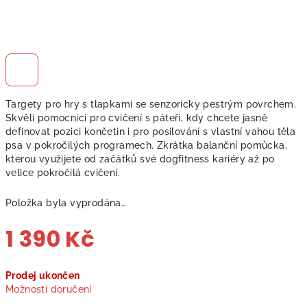
Targety pro hry s tlapkami se senzoricky pestrým povrchem.
Skvělí pomocníci pro cvičení s páteří, kdy chcete jasně
definovat pozici končetin i pro posilování s vlastní vahou těla
psa v pokročilých programech. Zkrátka balanční pomůcka,
kterou využijete od začátků své dogfitness kariéry až po
velice pokročilá cvičení.
Položka byla vyprodána…
1 390 Kč
Měrná
Prodej ukončen
cena:
Možnosti doručení