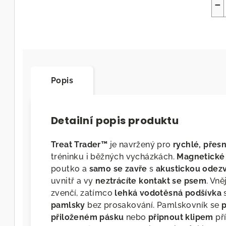
−
Popis
Detailní popis produktu
Treat Trader™
je navržený pro
rychlé, pře
tréninku i běžných vycházkách.
Magnetické 
poutko a
samo se zavře
s
akustickou odez
uvnitř a vy
neztrácíte kontakt se psem
. Vně
zvenčí, zatímco
lehká vodotěsná podšívka
s
pamlsky
bez prosakování. Pamlskovník se
p
přiloženém pásku
nebo
připnout klipem
př