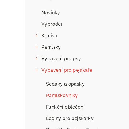
n
n
Novinky
í
Výprodej
p
Krmiva
a
Pamlsky
n
Vybavení pro psy
e
Vybavení pro pejskaře
l
Sedáky a opasky
Pamlskovníky
Funkční oblečení
Legíny pro pejskařky