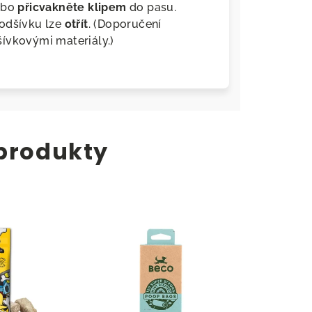
nebo
přicvakněte klipem
do pasu.
odšívku lze
otřít
. (Doporučení
ívkovými materiály.)
 produkty