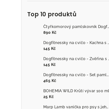
Top 10 produktů
Čtyřkomorový pamlskovník Dogfitness
890 Kč
Dogfitnessky na cvíčo - Kachna s č
145 Kč
Dogfitnessky na cvíčo
145 Kč
Dogfitnessky na cvíčo - Set pamlsků
465 Kč
BOHEMIA WILD Krůtí vývar 100 m
25 Kč
Marp Lamb vanička pro psy s jehněčím