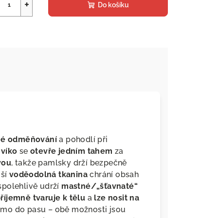
+
Do košíku
sné odměňování
a pohodlí při
víko
se
otevře jedním tahem
za
vou
, takže pamlsky drží bezpečně
jší
voděodolná tkanina
chrání obsah
polehlivě udrží
mastné/„šťavnaté“
říjemně tvaruje k tělu
a
lze nosit na
ímo do pasu – obě možnosti jsou