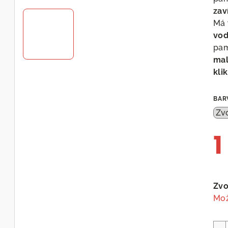
zav
Má
vod
pam
mal
klik
BAR
1
Měr
cen
Zvo
Mož