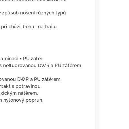
ý
způsob nošení různých typů
při chůzi, běhu i na trailu.
aminací + PU zátěr.
s nefluorovanou DWR a PU zátěrem
rovanou DWR a PU zátěrem,
ntakt s potravinou.
oxickým nátěrem.
nylonový popruh.