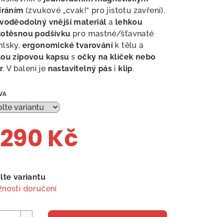
íráním
(zvukové „cvak!“ pro jistotu zavření).
voděodolný vnější materiál
a
lehkou
otěsnou podšívku
pro mastné/šťavnaté
lsky,
ergonomické tvarování
k tělu a
ou zipovou kapsu
s
očky na klíček nebo
r
. V balení je
nastavitelný pás
i
klip
.
VA
 290 Kč
ná
a:
lte variantu
nosti doručení