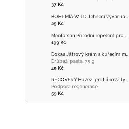
37 Kč
BOHEMIA WILD Jehněčí vývar 100 ml
25 Kč
Menforsan Přírodní repelent pro psy proti hmyzu s extraktem z citronely
199 Kč
Dokas Játrový krém s kuřecím masem
Drůbeží pasta, 75 g
49 Kč
RECOVERY Hovězí proteinová tyčinka pro psy
Podpora regenerace
59 Kč