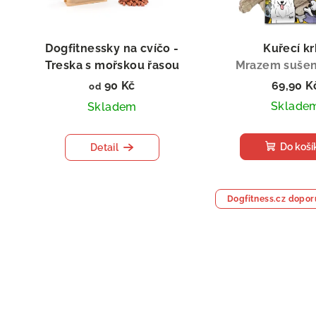
Dogfitnessky na cvíčo -
Kuřecí k
Treska s mořskou řasou
Mrazem sušen
90 Kč
69,90 K
od
Sklade
Skladem
Do koší
Detail
Dogfitness.cz dopor