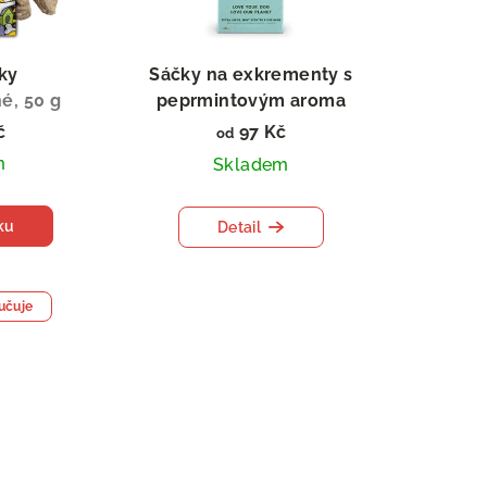
rky
Sáčky na exkrementy s
é, 50 g
peprmintovým aroma
č
97 Kč
od
m
Skladem
ku
Detail
učuje