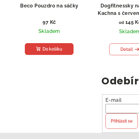
Beco Pouzdro na sáčky
Dogfitnessky na
Kachna s červe
97 Kč
145 K
od
Skladem
Sklade
Do košíku
Detail
Odebír
E-mail
Přihlásit se