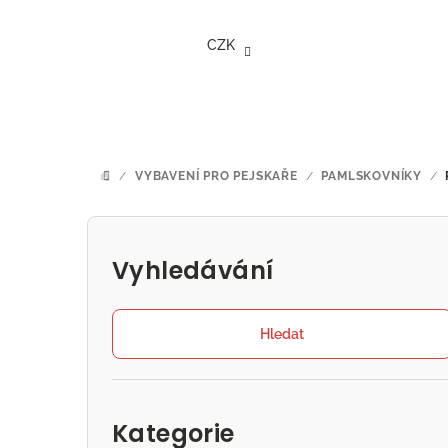
Přejít
na
CZK
obsah
/
VYBAVENÍ PRO PEJSKAŘE
/
PAMLSKOVNÍKY
/
DOMŮ
P
o
Vyhledávání
s
t
Hledat
r
Přeskočit
a
kategorie
Kategorie