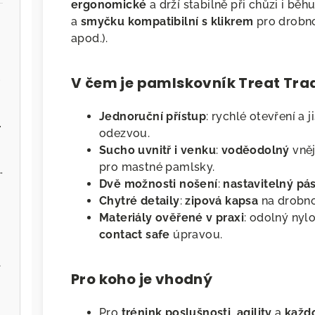
ergonomické
a drží stabilně při chůzi i bě
a
smyčku kompatibilní s klikrem
pro drobno
apod.).
.cz
V čem je pamlskovník Treat Tra
Jednoruční přístup
: rychlé otevření a
ervenou řepou
odezvou.
Sucho uvnitř i venku
:
voděodolný
vněj
pro mastné pamlsky.
 - Zvěřina s jablky
Dvě možnosti nošení
:
nastavitelný pá
Chytré detaily
:
zipová kapsa
na drobno
Materiály ověřené v praxi
: odolný nyl
contact safe
úpravou.
l
Pro koho je vhodný
Pro
trénink poslušnosti, agility
a
každ