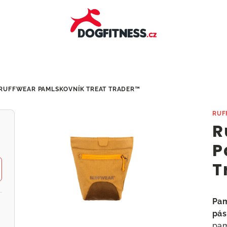
RUFFWEAR PAMLSKOVNÍK TREAT TRADER™
RUF
R
P
T
Pam
pá
pam