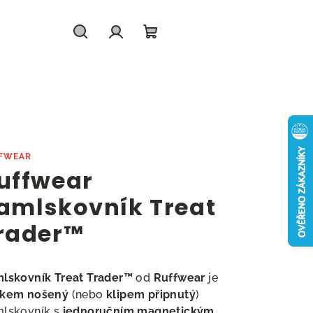
Hledat
Přihlášení
Nákupní
košík
FWEAR
uffwear
amlskovník Treat
rader™
lskovník Treat Trader™
od
Ruffwear
je
skem nošený
(nebo
klipem připnutý
)
lskovník s
jednoručním magnetickým