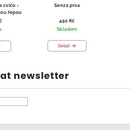
 cvíčo -
Senza prsa
nou řepou
č
450 Kč
Skladem
m
Detail
at newsletter