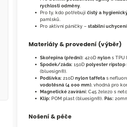
rychlosti odměny
.
Pro ty, kdo potřebují
čistý a hygienick
pamlsků.
Pro aktivní páníčky –
stabilní uchycení
Materiály & provedení (výběr)
Skořepina (přední):
420D
nylon
s TPU l
Spodek/záda:
150D
polyester ripstop
(bluesign®).
Podšívka:
210D
nylon taffeta
s nefluo
vodotěsná (4 000 mm)
, vhodná pro ko
Magnetické zavírání:
C45 železo s net
Klip:
POM plast (bluesign®).
Pás:
20mm 
Nošení & péče