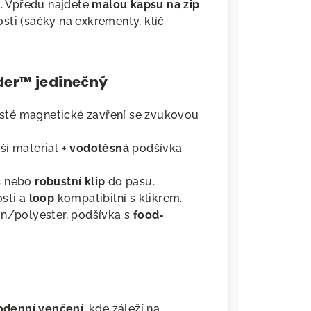
hu. Vpředu najdete
malou kapsu na zip
sti (sáčky na exkrementy, klíč
der™ jedinečný
 jisté magnetické zavření se zvukovou
ší materiál +
vodotěsná
podšívka
s
nebo
robustní klip
do pasu.
sti a
loop
kompatibilní s klikrem.
on/polyester, podšívka s
food-
odenní venčení
, kde záleží na