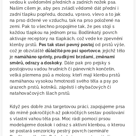
vedou k uvědomění předních a zadních nožek psa.
Naším cílem je, aby pes zvládl vědomě dát přední i
zadní tlapku popředu, dozadu, vpravo, vlevo a to jak
na prso držené ve vzduchu, tak na prso položené na
zemi. Pak to všechno propojíme tak, že pes stojí s
každou tlapkou na jednom prsu. Bodlinkatý povrch
aktivuje receptory na tlapkách, což vede ke zpevnění
klenby prstů.
Pes tak staví pevný postoj
od prstů výše,
což je obzvláště
důležité pro psí sportovce
, jejichž tělo
je
namáháno sprinty, prudkými brzdami, změnami
směrů, odrazy a doskoky
. Dále pak pro pejsky s
postojovou vadou hrudních či pánevních končetin,
velká plemena psů a molosy, kteří mají klenbu prstů
namáhanou vysokou hmotností svého těla a psy po
úrazech prstů, kotníků, zápěstí i ohybačových či
natahovačových šlach prstů.
Když pes dobře zná targetovou práci, zapojujeme prsa
do mírně pokročilých až pokročilých sestav posilování
s vlastní vahou těla psa. Moc rádi pomocí prsou
modelujeme doskok i odraz s aktivní klenbou, o kterou
se postará senzoricky pestrý povrch (semináře