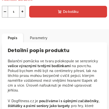
−
+
Do košíku
Popis
Parametry
Detailní popis produktu
Balanční pomůcka ve tvaru polokopule se senzoricky
velice výraznými tvrdými bodlinkami
na povrchu.
Pokud bychom měli být na centimetry přesní, tak na
těchto prsou mohou bezpečně cvičit pejsci, kterým
naměříte vzdálenost mezi vnějšími hranami tlapek 16
cm a více. Úroveň nafouknutí je možné upravovat
jehlou.
V Dogfitness.cz je
používáme i s úplnými začátečníky,
štěňátky a psími seniory jako targety
pro hry, které