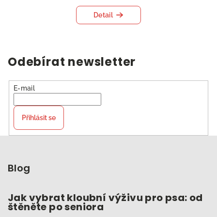
Detail
Odebírat newsletter
E-mail
Přihlásit se
Z
á
p
Blog
a
t
Jak vybrat kloubní výživu pro psa: od
štěněte po seniora
í