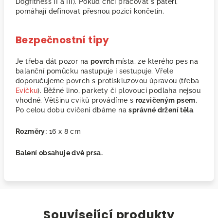
Dogfitness II a III). Pokud chci pracovat s páteří,
pomáhají definovat přesnou pozici končetin.
Bezpečnostní tipy
Je třeba dát pozor na
povrch
místa, ze kterého pes na
balanční pomůcku nastupuje i sestupuje. Vřele
doporučujeme povrch s protiskluzovou úpravou (třeba
Evičku
). Běžné lino, parkety či plovoucí podlaha nejsou
vhodné. Většinu cviků provádíme s
rozvičeným psem
.
Po celou dobu cvičení dbáme na
správné držení těla
.
Rozměry:
16 x 8 cm
Balení obsahuje dvě prsa.
Související produkty