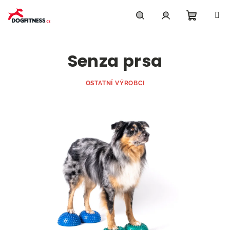
Přejít
na
obsah
Nákupn
Hledat
Přihlášení
Senza prsa
košík
OSTATNÍ VÝROBCI