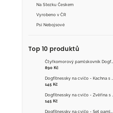
Na Stezku Českem
Vyrobeno v ČR
Psí Nebojsové
Top 10 produktů
Čtyřkomorový pamlskovník Dogfitness
890 Kč
Dogfitnessky na cvíčo - Kachna s č
145 Kč
Dogfitnessky na cvíčo
145 Kč
Dogfitnessky na cvíčo - Set pamlsků