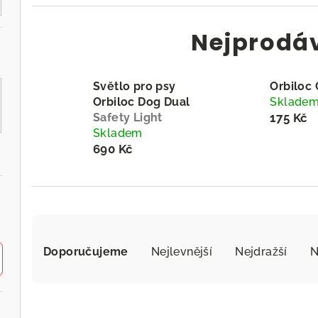
Nejprodá
Světlo pro psy
Orbiloc 
Orbiloc Dog Dual
Sklade
Safety Light
175 Kč
Skladem
690 Kč
Ř
a
Doporučujeme
Nejlevnější
Nejdražší
N
z
V
e