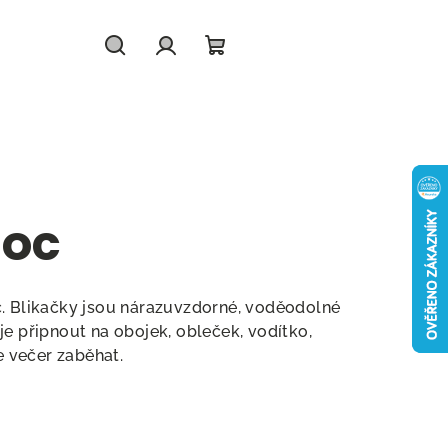
Hledat
Přihlášení
Nákupní
košík
loc
c. Blikačky jsou nárazuvzdorné, voděodolné
je připnout na obojek, obleček, vodítko,
e večer zaběhat.