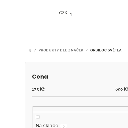
Přejít
na
CZK
obsah
/
PRODUKTY DLE ZNAČEK
/
ORBILOC SVĚTLA
DOMŮ
P
o
Cena
s
175
Kč
690
K
t
r
a
Na skladě
5