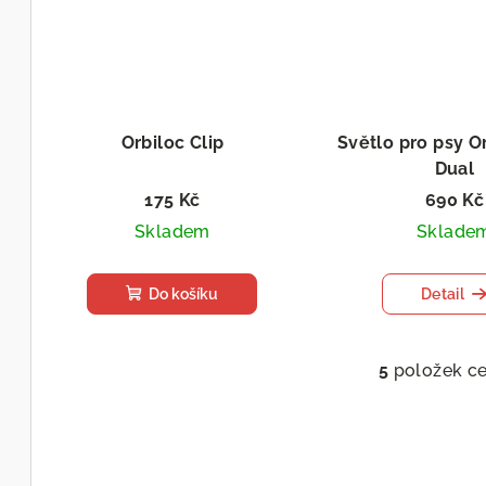
Orbiloc Clip
Světlo pro psy O
Dual
Safety Li
175 Kč
690 Kč
Skladem
Sklade
Do košíku
Detail
5
položek c
O
v
l
á