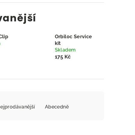
vanější
Clip
Orbiloc Service
m
kit
Skladem
175 Kč
ejprodávanější
Abecedně