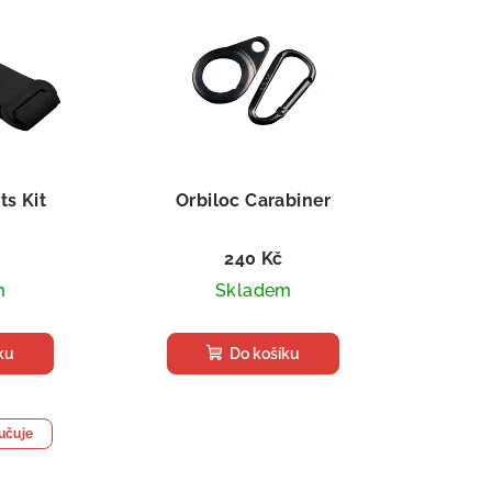
ts Kit
Orbiloc Carabiner
240 Kč
m
Skladem
ku
Do košíku
učuje