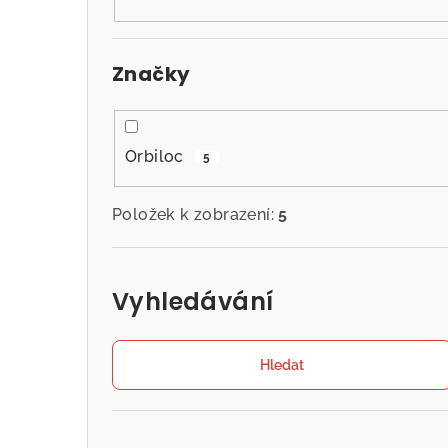
n
n
Značky
í
p
a
Orbiloc
5
n
Položek k zobrazení:
5
e
l
Vyhledávání
Hledat
Přeskočit
kategorie