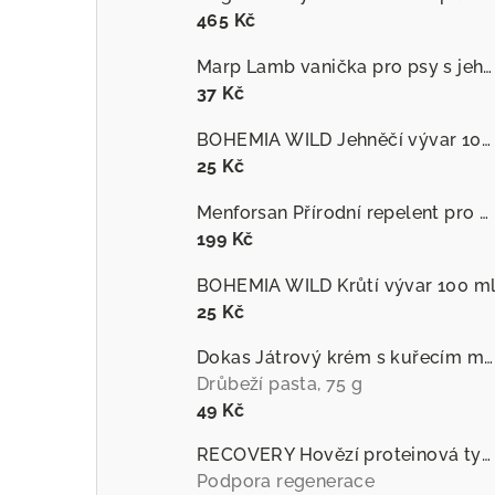
465 Kč
Marp Lamb vanička pro psy s jehněčím
37 Kč
BOHEMIA WILD Jehněčí vývar 100 ml
25 Kč
Menforsan Přírodní repelent pro psy proti hmyzu s extraktem z citronely
199 Kč
BOHEMIA WILD Krůtí vývar 100 m
25 Kč
Dokas Játrový krém s kuřecím masem
Drůbeží pasta, 75 g
49 Kč
RECOVERY Hovězí proteinová tyčinka pro psy
Podpora regenerace