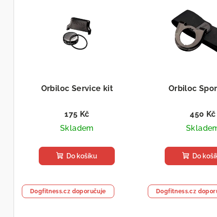
ý
n
p
í
i
p
s
r
p
o
Orbiloc Service kit
Orbiloc Spor
r
d
175 Kč
450 Kč
o
u
Skladem
Sklade
d
k
u
Do košíku
Do koší
t
k
ů
t
Dogfitness.cz doporučuje
Dogfitness.cz dopor
ů