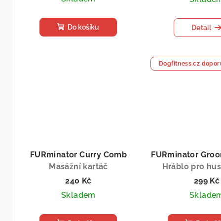
d
k
u
Do košíku
t
Detail
k
ů
t
Dogfitness.cz dopor
ů
FURminator Curry Comb
FURminator Groo
Masážní kartáč
Hráblo pro hus
240 Kč
299 Kč
Skladem
Sklade