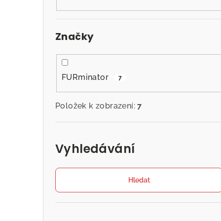
n
n
Značky
í
p
a
FURminator
7
n
Položek k zobrazení:
7
e
l
Vyhledávání
Hledat
Přeskočit
kategorie