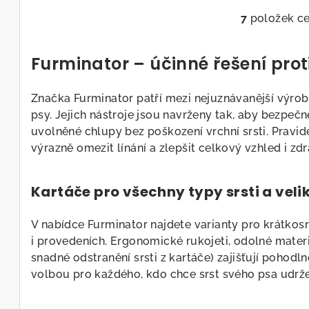
7
položek c
O
v
Furminator – účinné řešení proti 
l
á
Značka Furminator patří mezi nejuznávanější výr
d
psy. Jejich nástroje jsou navrženy tak, aby bezpeč
a
uvolněné chlupy bez poškození vrchní srsti. Prav
c
výrazně omezit línání a zlepšit celkový vzhled i zdr
í
p
Kartáče pro všechny typy srsti a veli
r
v
V nabídce Furminator najdete varianty pro krátkosr
k
i provedeních. Ergonomické rukojeti, odolné materiá
y
snadné odstranění srsti z kartáče) zajišťují pohodlné
v
volbou pro každého, kdo chce srst svého psa udržet
ý