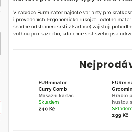
V nabídce Furminator najdete varianty pro krátkosr
i provedeních. Ergonomické rukojeti, odolné materiá
snadné odstranění srsti z kartáče) zajišťují pohodlné
volbou pro každého, kdo chce srst svého psa udržet
Nejprodá
FURminator
FURmina
Curry Comb
Groomin
Masážní kartáč
Hráblo 
Skladem
hustou s
240 Kč
Sklade
299 Kč