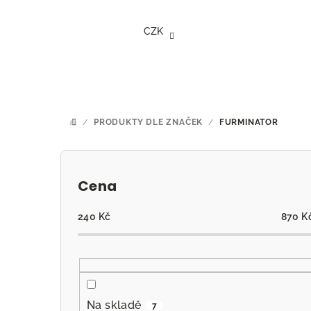
Přejít
na
CZK
obsah
/
PRODUKTY DLE ZNAČEK
/
FURMINATOR
DOMŮ
P
o
Cena
s
240
Kč
870
K
t
r
a
Na skladě
7