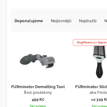
Ř
a
Doporučujeme
Nejlevnější
Nejdražší
N
z
V
e
Dogfitness.cz dopor
ý
n
p
í
i
p
s
r
p
o
FURminator Dematting Tool
FURminator Slic
r
Řeší problémy
aka Finiš
d
499 Kč
329 K
o
od
u
Skladem
Sklade