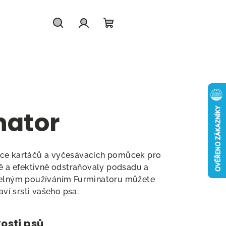
Hledat
Přihlášení
Nákupní
košík
nator
obce kartáčů a vyčesávacích pomůcek pro
ně a efektivně odstraňovaly podsadu a
idelným používáním Furminatoru můžete
aví srsti vašeho psa.
kosti psů