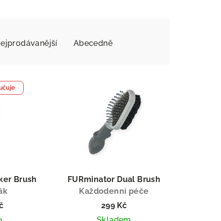
ejprodávanější
Abecedně
učuje
ker Brush
FURminator Dual Brush
ák
Každodenní péče
č
299 Kč
Skladem
m