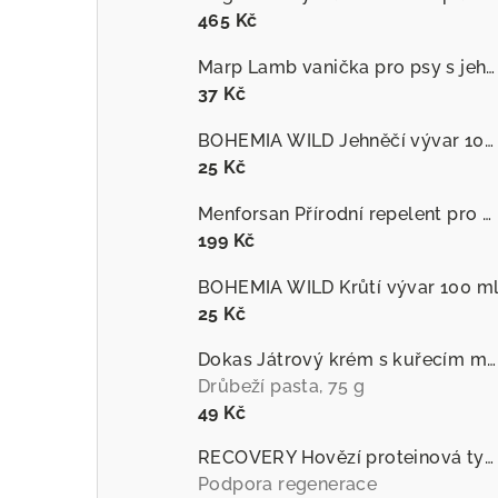
465 Kč
Marp Lamb vanička pro psy s jehněčím
37 Kč
BOHEMIA WILD Jehněčí vývar 100 ml
25 Kč
Menforsan Přírodní repelent pro psy proti hmyzu s extraktem z citronely
199 Kč
BOHEMIA WILD Krůtí vývar 100 m
25 Kč
Dokas Játrový krém s kuřecím masem
Drůbeží pasta, 75 g
49 Kč
RECOVERY Hovězí proteinová tyčinka pro psy
Podpora regenerace