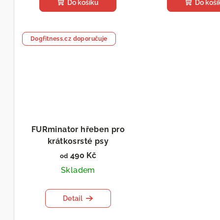
Do košíku
Do koší
Dogfitness.cz doporučuje
FURminator hřeben pro
krátkosrsté psy
deShedding Tool
490 Kč
od
Skladem
Detail