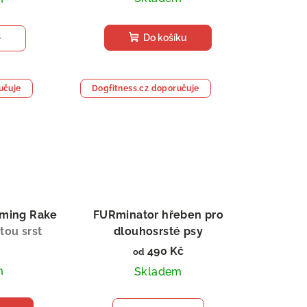
Do košíku
učuje
Dogfitness.cz doporučuje
ming Rake
FURminator hřeben pro
tou srst
dlouhosrsté psy
deShedding Tool
490 Kč
od
m
Skladem