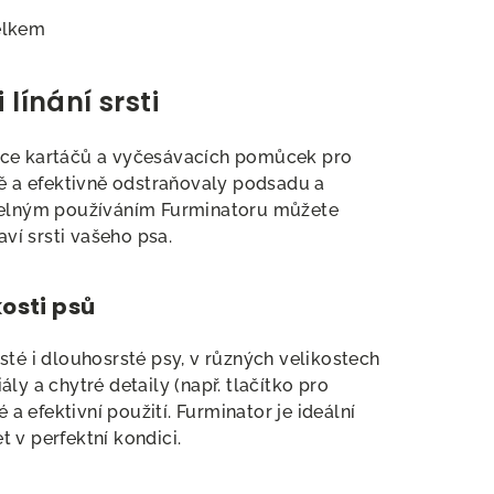
elkem
línání srsti
obce kartáčů a vyčesávacích pomůcek pro
ně a efektivně odstraňovaly podsadu a
idelným používáním Furminatoru můžete
aví srsti vašeho psa.
kosti psů
sté i dlouhosrsté psy, v různých velikostech
ly a chytré detaily (např. tlačítko pro
 a efektivní použití. Furminator je ideální
 v perfektní kondici.