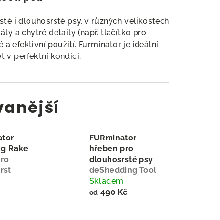
sté i dlouhosrsté psy, v různých velikostech
ly a chytré detaily (např. tlačítko pro
 a efektivní použití. Furminator je ideální
 v perfektní kondici.
vanější
tor
FURminator
g Rake
hřeben pro
pro
dlouhosrsté psy
rst
deShedding Tool
m
Skladem
490 Kč
od