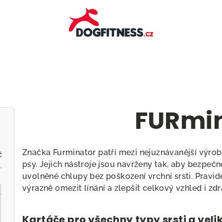
FURmi
Značka Furminator patří mezi nejuznávanější výr
č
psy. Jejich nástroje jsou navrženy tak, aby bezpeč
uvolněné chlupy bez poškození vrchní srsti. Prav
výrazně omezit línání a zlepšit celkový vzhled i zdr
Kartáče pro všechny typy srsti a veli