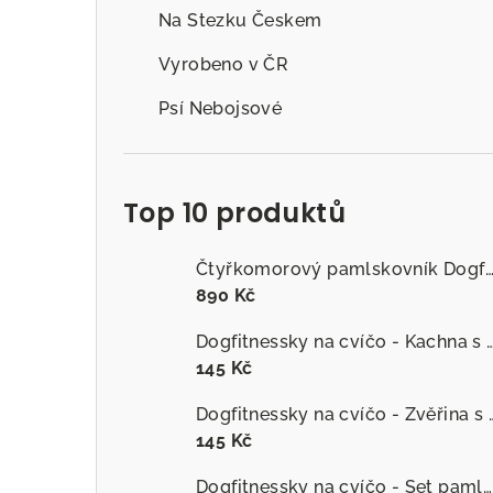
Na Stezku Českem
Vyrobeno v ČR
Psí Nebojsové
Top 10 produktů
Čtyřkomorový pamlskovník Dogfitness
890 Kč
Dogfitnessky na cvíčo - Kachna s č
145 Kč
Dogfitnessky na cvíčo
145 Kč
Dogfitnessky na cvíčo - Set pamlsků