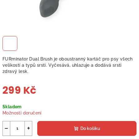
FURminator Dual Brush je oboustranný kartáč pro psy všech
velikostí a typů srsti. Vyčesává, uhlazuje a dodává srsti
zdravý lesk.
299 Kč
Měrná
Skladem
cena:
Možnosti doručení
−
+
Do košíku