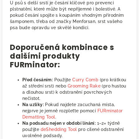
U psů s delší srstí je česání klíčové pro prevenci
plstnatění, které může být nepříjemné i bolestivé. A
pokud česání spojíte s koupáním vhodným přírodním
šamponem, třeba od značky Menforsan, srst vašeho
psa bude opravdu ve skvělé kondici.
Doporučená kombinace s
dalšími produkty
FURminator:
Před česáním:
Použijte
Curry Comb
(pro krátkou
až střední srst) nebo
Grooming Rake
(pro hustou
a dlouhou srst) k odstranění povrchových
nečistot.
Na uzlíky:
Pokud najdete zacuchaná místa,
nejprve je jemně rozpleťte pomocí
FURminator
Dematting Tool
.
Na podsadu nejen v období línání:
1–2× týdně
použijte
deShedding Tool
pro cílené odstranění
uvolněné podsady.