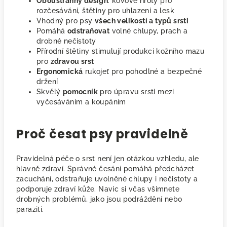
Oboustranný design
: kovové hroty pro
rozčesávání, štětiny pro uhlazení a lesk
Vhodný pro psy
všech velikostí a typů srsti
Pomáhá
odstraňovat
volné chlupy, prach a
drobné nečistoty
Přírodní štětiny stimulují produkci kožního mazu
pro
zdravou srst
Ergonomická
rukojeť pro pohodlné a bezpečné
držení
Skvělý
pomocník
pro úpravu srsti mezi
vyčesáváním a koupáním
Proč česat psy pravidelně
Pravidelná péče o srst není jen otázkou vzhledu, ale
hlavně zdraví. Správné česání pomáhá předcházet
zacuchání, odstraňuje uvolněné chlupy i nečistoty a
podporuje zdraví kůže. Navíc si včas všimnete
drobných problémů, jako jsou podráždění nebo
paraziti.