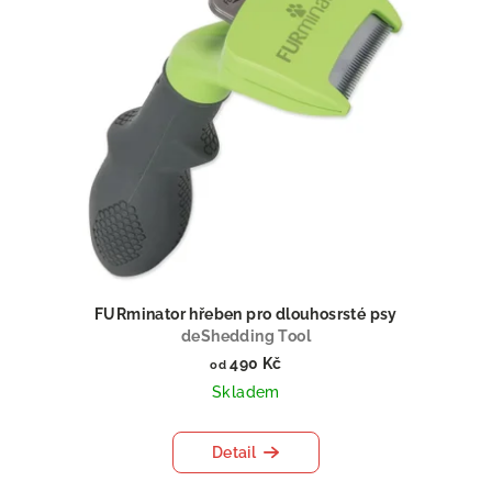
FURminator hřeben pro dlouhosrsté psy
deShedding Tool
490 Kč
od
Skladem
Detail