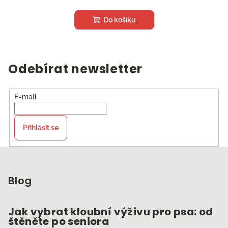
Do košíku
Odebírat newsletter
E-mail
Přihlásit se
Z
á
p
Blog
a
t
Jak vybrat kloubní výživu pro psa: od
štěněte po seniora
í