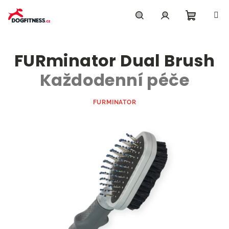
Přejít
na
obsah
Nákupn
Hledat
Přihlášení
FURminator Dual Brush
košík
Každodenní péče
FURMINATOR