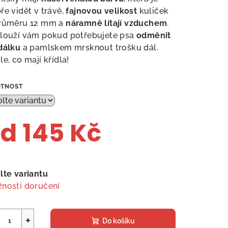
ře vidět v trávě,
fajnovou velikost
kuliček
růměru 12 mm a
náramně lítají vzduchem
.
louží vám pokud potřebujete psa
odměnit
dálku
a pamlskem mrsknout trošku dál.
le, co mají křídla!
TNOST
od
145 Kč
ná
a:
lte variantu
nosti doručení
+
Do košíku