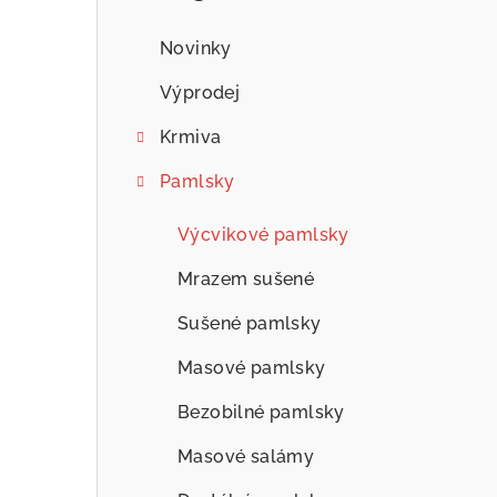
n
n
Novinky
í
Výprodej
p
Krmiva
a
Pamlsky
n
Výcvikové pamlsky
e
Mrazem sušené
l
Sušené pamlsky
Masové pamlsky
Bezobilné pamlsky
Masové salámy