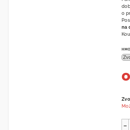
dob
o p
Pos
na 
Kou
HMO
Měr
cen
Zvo
Mož
−