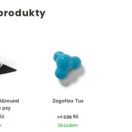
 produkty
Allround
Zogoflex Tux
o psy
Kč
599 Kč
od
m
Skladem