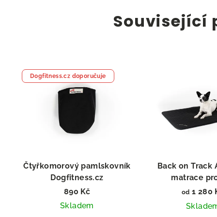
Související
Dogfitness.cz doporučuje
Čtyřkomorový pamlskovník
Back on Track 
Dogfitness.cz
matrace pr
890 Kč
1 280 
od
Skladem
Sklade