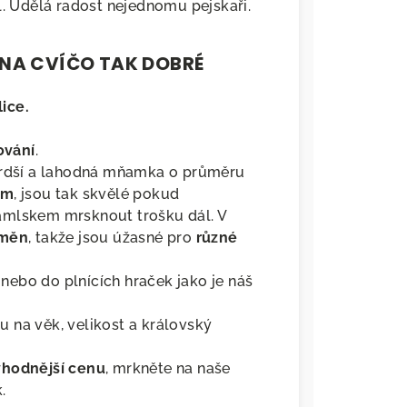
l. Udělá radost nejednomu pejskaři.
 NA CVÍČO TAK DOBRÉ
ice.
ování
.
rdší a lahodná mňamka o průměru
em
, jsou tak skvělé pokud
mlskem mrsknout trošku dál. V
dměn
, takže jsou úžasné pro
různé
nebo do plnících hraček jako je náš
du na věk, velikost a královský
ýhodnější cenu
, mrkněte na naše
.