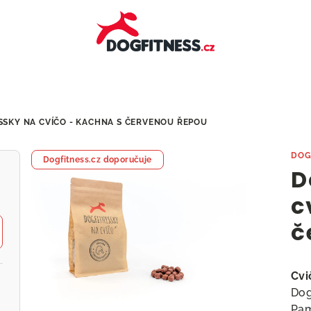
SSKY NA CVÍČO - KACHNA S ČERVENOU ŘEPOU
DOG
Dogfitness.cz doporučuje
D
c
č
Cvi
Dog
Pam