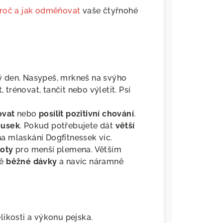
proč a jak odměňovat
vaše čtyřnohé
 den. Nasypeš, mrkneš na svýho
, trénovat, tančit nebo výletit. Psí
ovat
nebo
posílit pozitivní chování
.
ousek
. Pokud potřebujete dát
větší
na mlaskání Dogfitnessek víc.
oty
pro menší plemena. Větším
bě
běžné dávky
a navíc náramně
likosti a výkonu pejska.