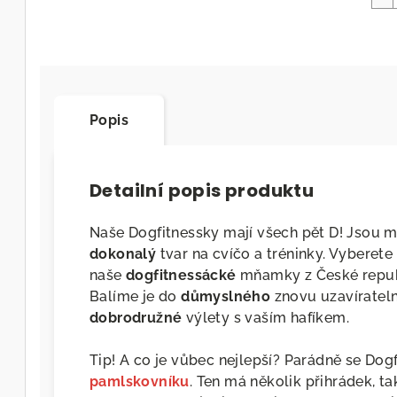
Popis
Detailní popis produktu
Naše Dogfitnessky mají všech pět D! Jsou m
dokonalý
tvar na cvíčo a tréninky. Vyberete 
naše
dogfitnessácké
mňamky z České republ
Balíme je do
důmyslného
znovu uzavírateln
dobrodružné
výlety s vaším hafíkem.
Tip! A co je vůbec nejlepší? Parádně se Dog
pamlskovníku
. Ten má několik přihrádek, 