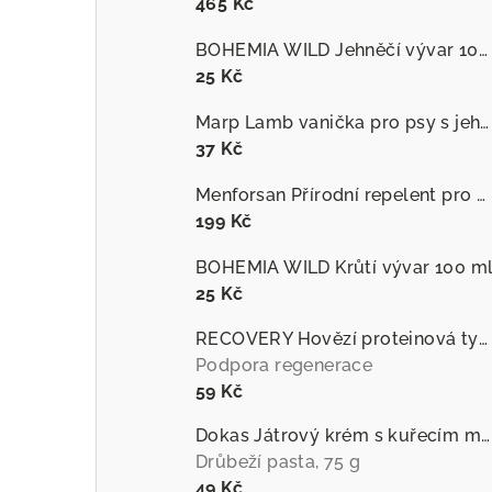
465 Kč
BOHEMIA WILD Jehněčí vývar 100 ml
25 Kč
Marp Lamb vanička pro psy s jehněčím
37 Kč
Menforsan Přírodní repelent pro psy proti hmyzu s extraktem z citronely
199 Kč
BOHEMIA WILD Krůtí vývar 100 m
25 Kč
RECOVERY Hovězí proteinová tyčinka pro psy
Podpora regenerace
59 Kč
Dokas Játrový krém s kuřecím masem
Drůbeží pasta, 75 g
49 Kč