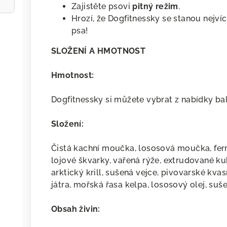
Zajistěte psovi
pitný režim
.
Hrozí, že Dogfitnessky se stanou nejv
psa!
SLOŽENÍ A HMOTNOST
Hmotnost:
Dogfitnessky si můžete vybrat z nabídky ba
Složení:
Čistá kachní moučka, lososová moučka, fe
lojové škvarky, vařená rýže, extrudované kuk
arktický krill, sušená vejce, pivovarské kva
játra, mořská řasa kelpa, lososový olej, suš
Obsah živin: