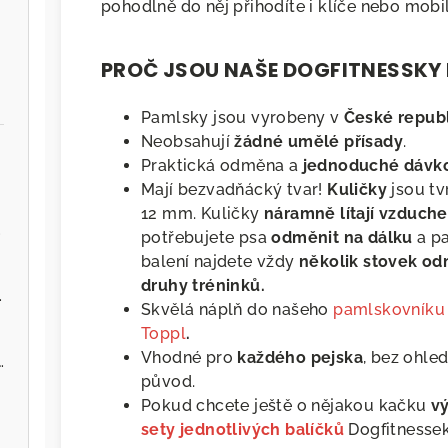
pohodlně do něj přihodíte i klíče nebo mobi
PROČ JSOU NAŠE DOGFITNESSKY
Pamlsky jsou vyrobeny v
České republ
Neobsahují
žádné umělé přísady
.
Praktická odměna a
jednoduché dávk
Mají bezvadňácký tvar!
Kuličky
jsou tv
12 mm. Kuličky
náramně lítají vzduch
.cz
potřebujete psa
odměnit na dálku
a pa
balení najdete vždy
několik stovek o
druhy tréninků.
ervenou řepou
Skvělá náplň do našeho
pamlskovníku
Toppl
.
Vhodné pro
každého pejska
, bez ohle
 - Zvěřina s jablky
původ.
Pokud chcete ještě o nějakou kačku
v
sety jednotlivých balíčků
Dogfitnessek