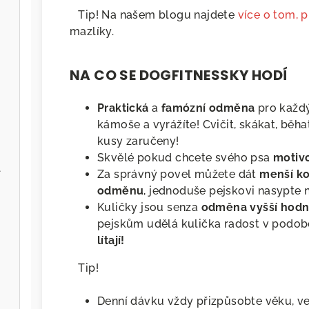
⠀Tip! Na našem blogu najdete
více o tom, 
mazlíky.
NA CO SE DOGFITNESSKY HODÍ
Praktická
a
famózní odměna
pro každý
kámoše a vyrážíte! Cvičit, skákat, běhat
kusy zaručeny!
Skvělé pokud chcete svého psa
motiv
l
Za správný povel můžete dát
menší k
odměnu
, jednoduše pejskovi nasypte 
Kuličky jsou senza
odměna vyšší hodn
pejskům udělá kulička radost v podo
lítají!
⠀Tip!
Denní dávku vždy přizpůsobte věku, ve