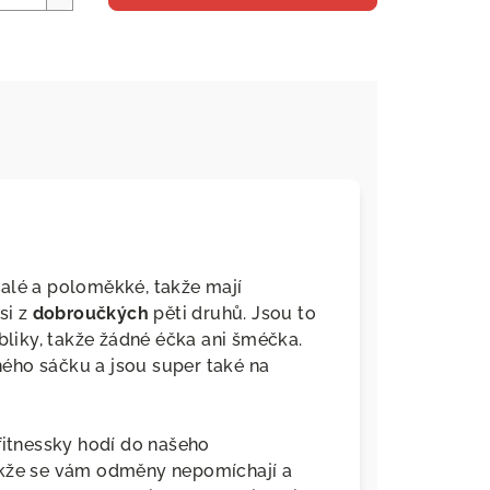
alé a poloměkké, takže mají
si z
dobroučkých
pěti druhů. Jsou to
iky, takže žádné éčka ani šméčka.
ého sáčku a jsou super také na
fitnessky hodí do našeho
takže se vám odměny nepomíchají a