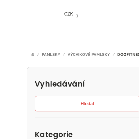
Přejít
na
CZK
obsah
/
PAMLSKY
/
VÝCVIKOVÉ PAMLSKY
/
DOGFITNE
DOMŮ
P
o
Vyhledávání
s
t
Hledat
r
Přeskočit
a
kategorie
Kategorie