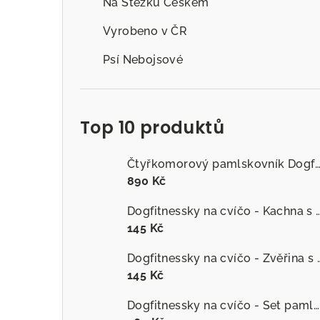
Na Stezku Českem
Vyrobeno v ČR
Psí Nebojsové
Top 10 produktů
Čtyřkomorový pamlskovník Dogfitness
890 Kč
Dogfitnessky na cvíčo - Kachna s č
145 Kč
Dogfitnessky na cvíčo
145 Kč
Dogfitnessky na cvíčo - Set pamlsků