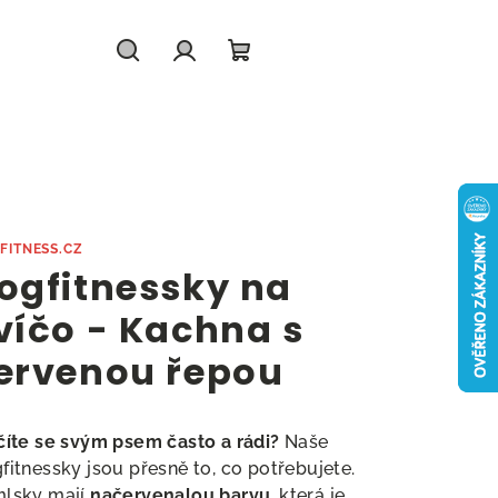
Hledat
Přihlášení
Nákupní
košík
FITNESS.CZ
ogfitnessky na
víčo - Kachna s
ervenou řepou
číte se svým psem často a rádi?
Naše
fitnessky jsou přesně to, co potřebujete.
lsky mají
načervenalou barvu
, která je