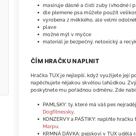
masíruje dásně a čistí zuby (vhodné i p
dle plemene psa můžete použít velikost
vyrobena z měkkého, ale velmi odolnéh
l
plave
možné mýt v myčce
materiál je bezpečný, netoxický a recy
ČÍM HRAČKU NAPLNIT
Hračka TUX je nejlepší, když využijete její p
napěchujete nějakou skvělou lahůdkou. Zvýš
poskytnete mu pořádnou odměnu. Zde nabízí
NEWSLETTER
PAMLSKY: ty, které má váš pes nejraděj
Dogfitnessky.
Chcete dostávat tipy na
KONZERVY a PAŠTIKY: naplňte hračk
skvělé produkty, informace o
Marpu
.
novinkách a termíny
KRMNÁ DÁVKA: pejskovi v TUX udělá ra
vypsaných seminářů?