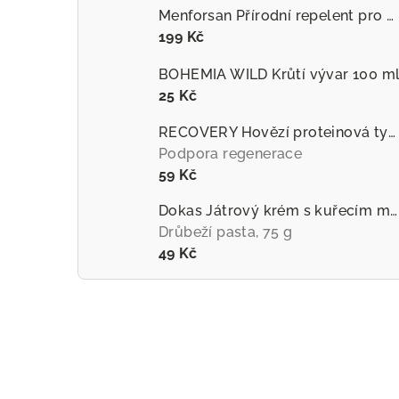
Menforsan Přírodní repelent pro psy proti hmyzu s extraktem z citronely
199 Kč
BOHEMIA WILD Krůtí vývar 100 m
25 Kč
RECOVERY Hovězí proteinová tyčinka pro psy
Podpora regenerace
59 Kč
Dokas Játrový krém s kuřecím masem
Drůbeží pasta, 75 g
49 Kč