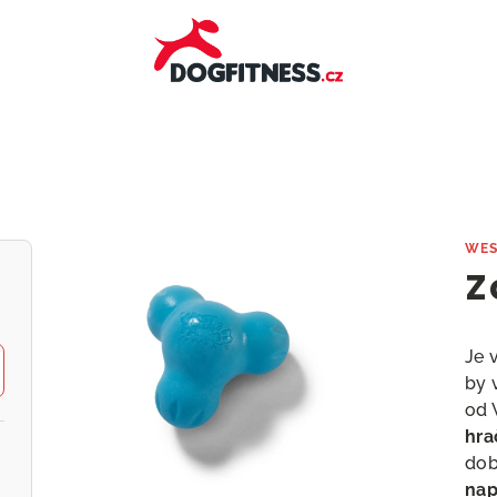
X
WES
Z
Je 
by 
od 
hra
do
nap