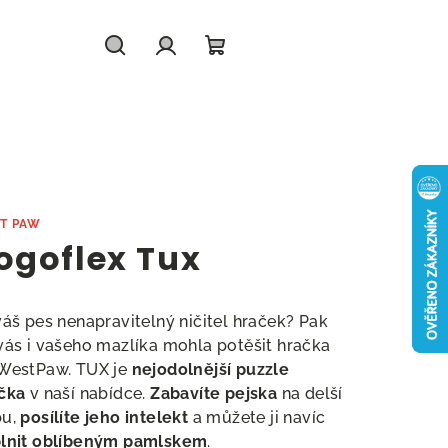
Hledat
Přihlášení
Nákupní
košík
T PAW
ogoflex Tux
váš pes nenapravitelný ničitel hraček? Pak
vás i vašeho mazlíka mohla potěšit hračka
WestPaw. TUX je
nejodolnější puzzle
čka
v naší nabídce.
Zabavíte pejska
na delší
bu,
posílíte jeho intelekt
a můžete ji navíc
lnit oblíbeným pamlskem
.