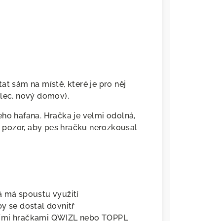
at sám na místě, které je pro něj
klec, nový domov).
eho hafana. Hračka je velmi odolná,
at pozor, aby pes hračku nerozkousal
erá má spoustu využití
y se dostal dovnitř
šími hračkami QWIZL nebo TOPPL