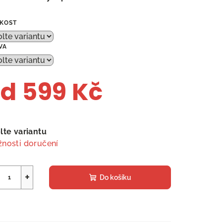
IKOST
VA
od
599 Kč
ná
a:
lte variantu
nosti doručení
+
Do košíku