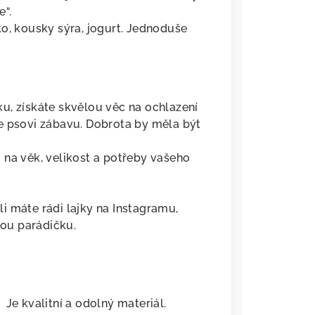
e“.
o, kousky sýra, jogurt. Jednoduše
u, získáte skvělou věc na ochlazení
e psovi zábavu. Dobrota by měla být
 na věk, velikost a potřeby vašeho
i máte rádi lajky na Instagramu,
vou parádičku.
Je kvalitní a odolný materiál.