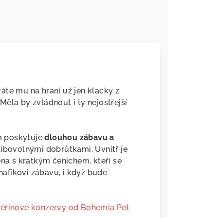
áte mu na hraní už jen klacky z
ěla by zvládnout i ty nejostřejší
im poskytuje
dlouhou zábavu a
libovolnými dobrůtkami. Uvnitř je
ena s krátkým čenichem, kteří se
afíkovi zábavu, i když bude
věřinové konzervy od Bohemia Pet