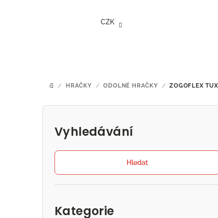
Přejít
na
CZK
obsah
/
HRAČKY
/
ODOLNÉ HRAČKY
/
ZOGOFLEX TU
DOMŮ
P
o
Vyhledávání
s
t
Hledat
r
Přeskočit
a
kategorie
Kategorie