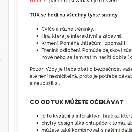
Food
, nejlahodnější zábava je na světě!
TUX se hodí na všechny tyhle srandy
.cz
Cvíčo a různé tréninky.
Hra, která je interaktivní a zábavná.
ervenou řepou
Krmení. Pomáhá „hltačům“ zpomalit.
Trénink odložení. Pomůže pejskovi zůst
nové nebo se tam zatím necítí dobře (
 - Zvěřina s jablky
Pozor! Vždy je třeba dbát o bezpečnost vaš
ale není nezničitelná, proto je potřeba dáv
a neublížil si.
CO OD TUX MŮŽETE OČEKÁVAT
je to kvalitní a interaktivní hračka, kt
chytrý design láká chlupáče k tomu, ab
můžete také kombinovat s našimi dal