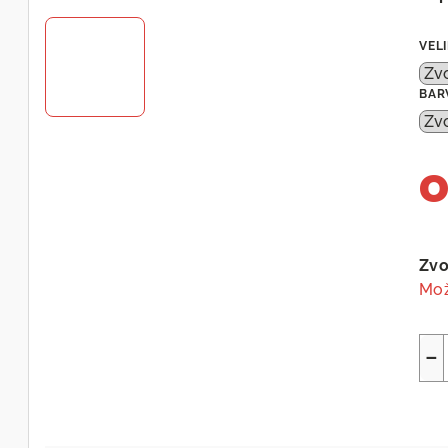
VEL
BAR
Měr
cen
Zvo
Mož
−