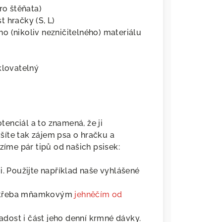
ro štěňata)
 hračky (S, L)
o (nikoliv nezničitelného) materiálu
klovatelný
otenciál a to znamená, že ji
íte tak zájem psa o hračku a
me pár tipů od našich psisek:
i. Použijte například naše vyhlášené
u třeba mňamkovým
jehněčím od
dost i část jeho denní krmné dávky.