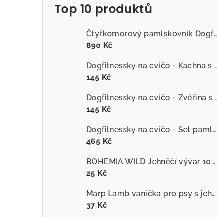
Top 10 produktů
Čtyřkomorový pamlskovník Dogfitness
890 Kč
Dogfitnessky na cvíčo - Kachna s č
145 Kč
Dogfitnessky na cvíčo
145 Kč
Dogfitnessky na cvíčo - Set pamlsků
465 Kč
BOHEMIA WILD Jehněčí vývar 100 ml
25 Kč
Marp Lamb vanička pro psy s jehněčím
37 Kč