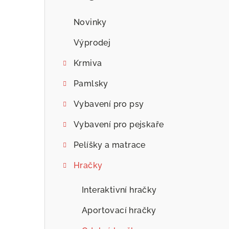
n
n
Novinky
í
Výprodej
p
Krmiva
a
Pamlsky
n
Vybavení pro psy
e
Vybavení pro pejskaře
l
Pelíšky a matrace
Hračky
Interaktivní hračky
Aportovací hračky