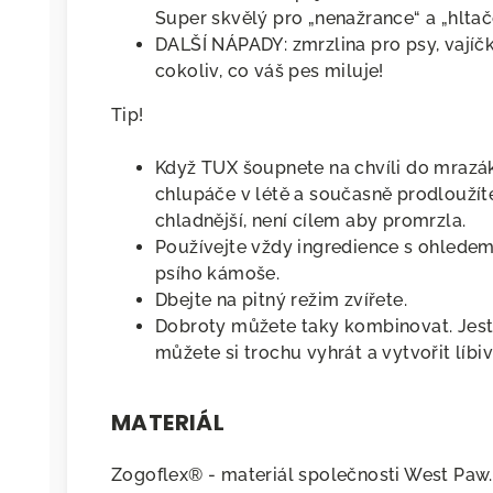
Super skvělý pro „nenažrance“ a „hltač
DALŠÍ NÁPADY: zmrzlina pro psy, vajíčk
cokoliv, co váš pes miluje!
Tip!
Jasně že chci!
Když TUX šoupnete na chvíli do mrazák
Jak bude nakládáno s vašimi osobní
chlupáče v létě a současně prodloužít
údaji si přečtěte
tady
.
chladnější, není cílem aby promrzla.
Používejte vždy ingredience s ohledem
psího kámoše.
Dbejte na pitný režim zvířete.
Dobroty můžete taky kombinovat. Jestl
můžete si trochu vyhrát a vytvořit líbi
MATERIÁL
Zogoflex® - materiál společnosti West Paw. 