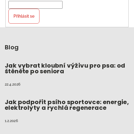
Přihlásit se
Z
á
p
Blog
a
t
Jak vybrat kloubní výživu pro psa: od
štěněte po seniora
í
22.4.2026
Jak podpořit psího sportovce: energie,
elektrolyty a rychlá regenerace
1.2.2026