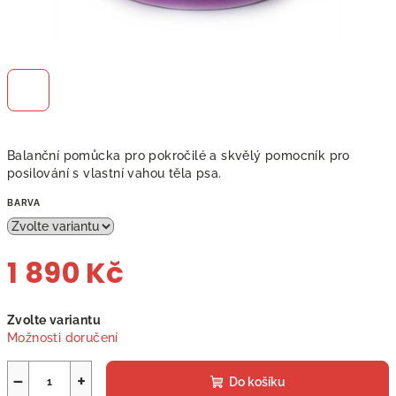
Balanční pomůcka pro pokročilé a skvělý pomocník pro
posilování s vlastní vahou těla psa.
BARVA
1 890 Kč
Měrná
Zvolte variantu
cena:
Možnosti doručení
−
+
Do košíku