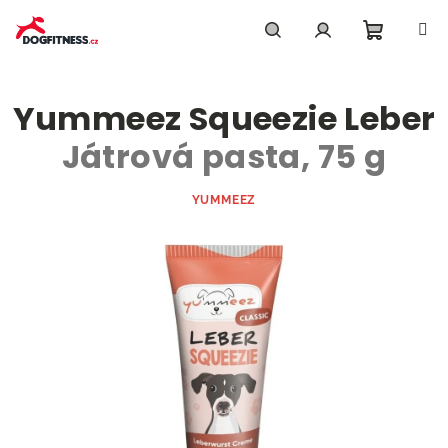
Přejít
na
obsah
Nákupn
Hledat
Přihlášení
Yummeez Squeezie Leber
košík
Játrová pasta, 75 g
YUMMEEZ