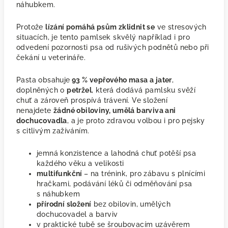
náhubkem.
Protože
lízání pomáhá psům zklidnit se
ve stresových
situacích, je tento pamlsek skvělý například i pro
odvedení pozornosti psa od rušivých podnětů nebo při
čekání u veterináře.
Pasta obsahuje
93 % vepřového masa a jater
,
doplněných o
petržel
, která dodává pamlsku svěží
chuť a zároveň prospívá trávení. Ve složení
nenajdete
žádné obiloviny, umělá barviva ani
dochucovadla
, a je proto zdravou volbou i pro pejsky
s citlivým zažíváním.
jemná konzistence a lahodná chuť potěší psa
každého věku a velikosti
multifunkční
– na trénink, pro zábavu s plnícími
hračkami, podávání léků či odměňování psa
s náhubkem
přírodní složení
bez obilovin, umělých
dochucovadel a barviv
v praktické tubě se šroubovacím uzávěrem