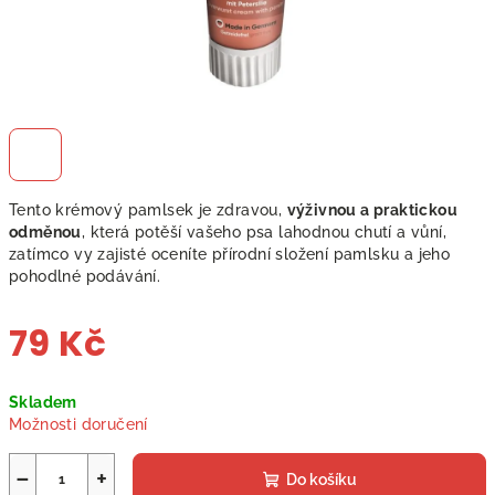
Tento krémový pamlsek je zdravou,
výživnou a praktickou
odměnou
, která potěší vašeho psa lahodnou chutí a vůní,
zatímco vy zajisté oceníte přírodní složení pamlsku a jeho
pohodlné podávání.
79 Kč
Měrná
Skladem
cena:
Možnosti doručení
−
+
Do košíku