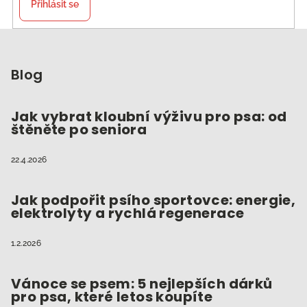
Přihlásit se
Z
á
p
Blog
a
t
Jak vybrat kloubní výživu pro psa: od
štěněte po seniora
í
22.4.2026
Jak podpořit psího sportovce: energie,
elektrolyty a rychlá regenerace
1.2.2026
Vánoce se psem: 5 nejlepších dárků
pro psa, které letos koupíte