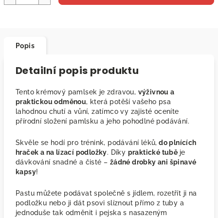
Popis
Detailní popis produktu
Tento krémový pamlsek je zdravou,
výživnou a
praktickou odměnou
, která potěší vašeho psa
lahodnou chutí a vůní, zatímco vy zajisté oceníte
přírodní složení pamlsku a jeho pohodlné podávání.
Skvěle se hodí pro trénink, podávání léků,
do plnících
hraček a na lízací podložky
. Díky
praktické tubě
je
dávkování snadné a čisté –
žádné drobky ani špinavé
kapsy
!
Pastu můžete podávat společně s jídlem, rozetřít ji na
podložku nebo ji dát psovi slíznout přímo z tuby a
jednoduše tak odměnit i pejska s nasazeným