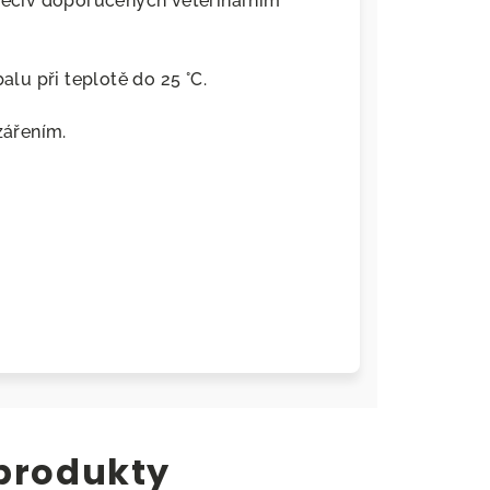
 léčiv doporučených veterinárním
u při teplotě do 25 °C.
zářením.
 produkty