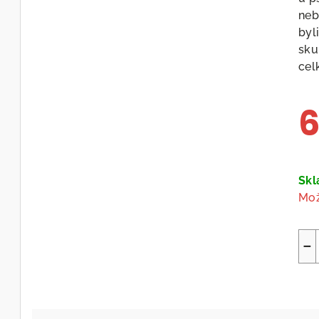
neb
byl
sku
cel
6
Měr
cen
Sk
Mož
−