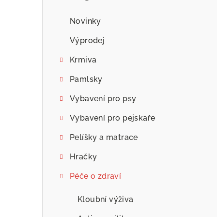
n
n
Novinky
í
Výprodej
p
Krmiva
a
Pamlsky
n
Vybavení pro psy
e
Vybavení pro pejskaře
l
Pelíšky a matrace
Hračky
Péče o zdraví
Kloubní výživa