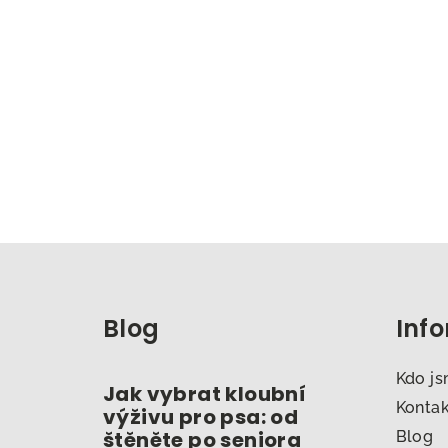
Z
á
Blog
Inf
p
a
Kdo j
Jak vybrat kloubní
t
Konta
výživu pro psa: od
štěněte po seniora
Blog