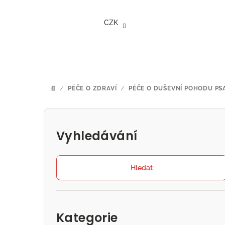
Přejít
na
CZK
obsah
/
PÉČE O ZDRAVÍ
/
PÉČE O DUŠEVNÍ POHODU PS
DOMŮ
P
o
Vyhledávání
s
t
Hledat
r
Přeskočit
a
kategorie
Kategorie