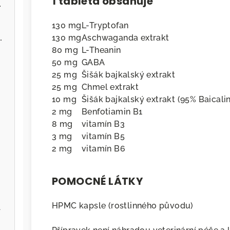
1 tableta obsahuje
ervenou řepou
130 mg
L-Tryptofan
 - Zvěřina s jablky
130 mg
Aschwaganda extrakt
80 mg
L-Theanin
50 mg
GABA
25 mg
Šišák bajkalský extrakt
25 mg
Chmel extrakt
10 mg
Šišák bajkalský extrakt (95% Baicalin
2 mg
Benfotiamin B1
8 mg
vitamín B3
3 mg
vitamín B5
2 mg
vitamín B6
POMOCNÉ LÁTKY
HPMC kapsle (rostlinného původu)
l