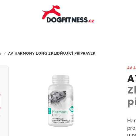
A
/
AV HARMONY LONG
ZKLIDŇUJÍCÍ PŘÍPRAVEK
AV 
A
Z
p
Har
pro
u p