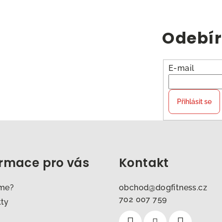
Odebír
E-mail
Přihlásit se
ormace pro vás
Kontakt
sme?
obchod
@
dogfitness.cz
702 007 759
kty