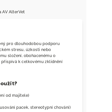
a
AV AlterVet
čený pro dlouhodobou podporu
ckém stresu, úzkosti nebo
nému složení, obohacenému o
, přispívá k celkovému zklidnění
oužít?
ní od majitele)
sování pacek, stereotypní chování)