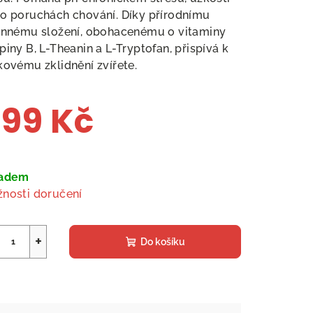
o poruchách chování. Díky přírodnímu
innému složení, obohacenému o vitaminy
piny B, L-Theanin a L-Tryptofan, přispívá k
kovému zklidnění zvířete.
99 Kč
ná
a:
ladem
nosti doručení
+
Do košíku