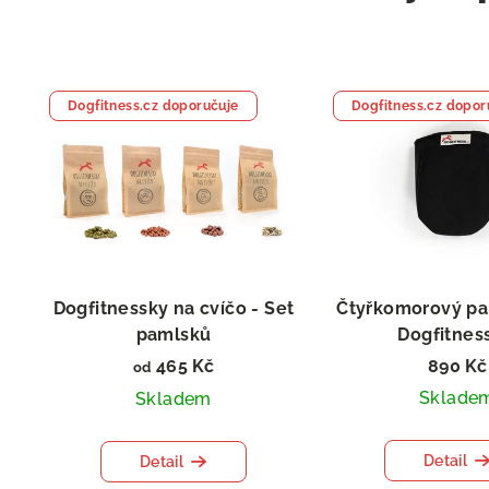
Dogfitness.cz doporučuje
Dogfitness.cz dopor
Dogfitnessky na cvíčo - Set
Čtyřkomorový pa
pamlsků
Dogfitnes
465 Kč
890 Kč
od
Sklade
Skladem
Detail
Detail