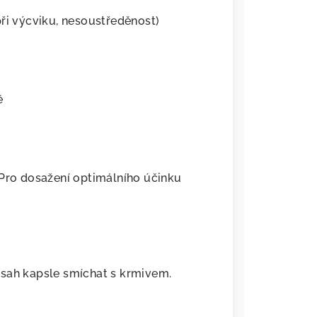
ři výcviku, nesoustředěnost)
ě
 Pro dosažení optimálního účinku
bsah kapsle smíchat s krmivem.