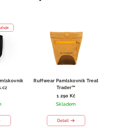
učuje
mlskovník
Ruffwear Pamlskovník Treat
s.cz
Trader™
1 290 Kč
m
Skladem
Detail