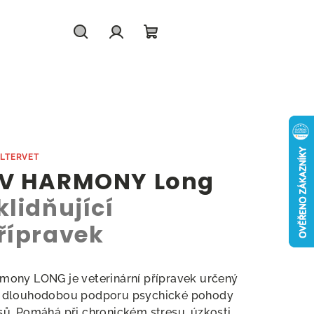
Hledat
Přihlášení
Nákupní
košík
ALTERVET
V HARMONY Long
klidňující
řípravek
mony LONG je veterinární přípravek určený
 dlouhodobou podporu psychické pohody
sů. Pomáhá při chronickém stresu, úzkosti