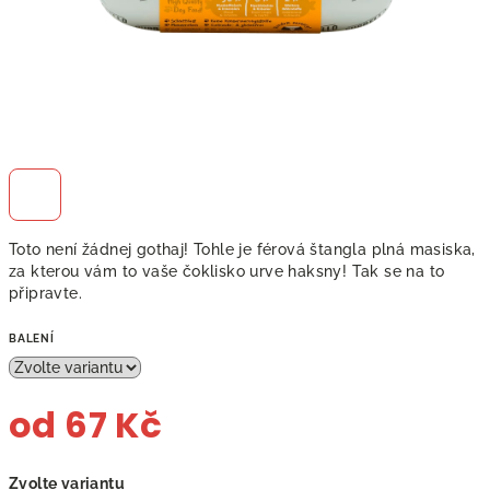
Toto není žádnej gothaj! Tohle je férová štangla plná masiska,
za kterou vám to vaše čoklisko urve haksny! Tak se na to
připravte.
BALENÍ
od
67 Kč
Měrná
Zvolte variantu
cena: