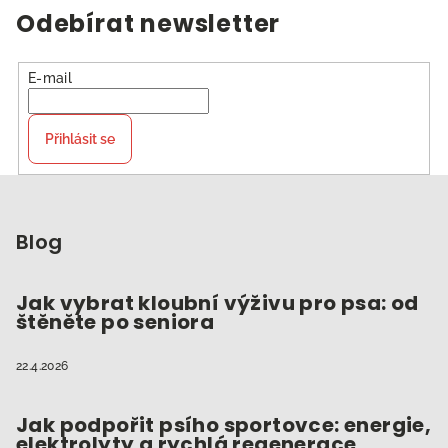
Odebírat newsletter
E-mail
Přihlásit se
Z
á
p
Blog
a
t
Jak vybrat kloubní výživu pro psa: od
štěněte po seniora
í
22.4.2026
Jak podpořit psího sportovce: energie,
elektrolyty a rychlá regenerace