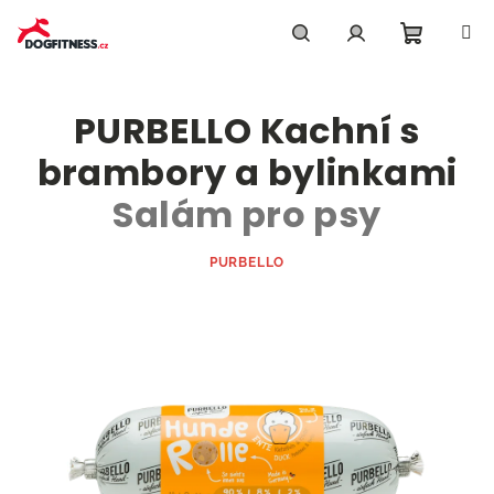
Přejít
na
obsah
Nákupn
Hledat
Přihlášení
PURBELLO Kachní s
košík
brambory a bylinkami
Salám pro psy
PURBELLO