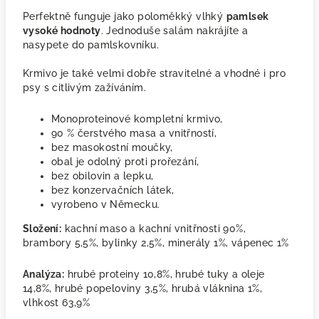
Perfektně funguje jako poloměkký vlhký
pamlsek
vysoké hodnoty
. Jednoduše salám nakrájíte a
nasypete do pamlskovníku.
Krmivo je také velmi dobře stravitelné a vhodné i pro
psy s citlivým zažíváním.
Monoproteinové kompletní krmivo,
90 % čerstvého masa a vnitřností,
bez masokostní moučky,
obal je odolný proti prořezání,
bez obilovin a lepku,
bez konzervačních látek,
vyrobeno v Německu.
Složení:
kachní maso a kachní vnitřnosti 90%,
brambory 5,5%, bylinky 2,5%, minerály 1%, vápenec 1%
Analýza:
hrubé proteiny 10,8%, hrubé tuky a oleje
14,8%, hrubé popeloviny 3,5%, hrubá vláknina 1%,
vlhkost 63,9%