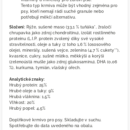
Tento typ krmiva může být vhodný zejména pro
psy, kteří nemají rádi suché granule nebo
potřebují měkčí alternativu.
Složení:
Rýže, sušené maso (33,1 % tuňáka*, žraločí
chrupavka jako zdroj chondroitinu), izolát rostlinného
proteinu (L.I.P. protein zvolený díky své vysoké
stravitelnosti, oleje a tuky (z toho 1,6 % lososového
oleje), minerály, sušená vejce, zelenina (4,7 % cukety**),
kvasnice, cukry, sušné mléko, měkkýši a korýši
(zelenoústá mušle jako zdroj glukosaminu), DHA (0,06
%), kurkuma, tymián, vlašský ořech.
Analytické znaky:
Hrubý protein: 25%
Hrubé oleje a tuky: 9%
Hrubá vláknina: 1,5%
Vlhkost: 20%
Hrubý popel: 4,5%
Doplňkové krmivo pro psy. Skladujte v suchu.
Spotřebujte do data uvedeného na obalu.