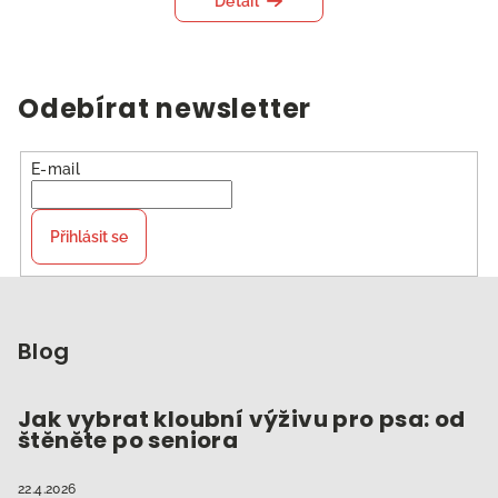
Detail
Odebírat newsletter
E-mail
Přihlásit se
Z
á
p
Blog
a
t
Jak vybrat kloubní výživu pro psa: od
štěněte po seniora
í
22.4.2026