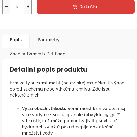
−
+
Do košíku
Popis
Parametry
Značka
Bohemia Pet Food
Detailní popis produktu
Krmivo typu semi-moist (polovlhké) má několik výhod
oproti suchému nebo vlhkému krmivu. Zde jsou
některé z nich:
Vyšší obsah vlhkosti:
Semi-moist krmiva obsahují
více vody než suché granule (obvykle 15-30 %
vlhkosti), což může pomoci zajistit psovi lepší
hydrataci, zvláště pokud nepije dostatečné
množství vody.