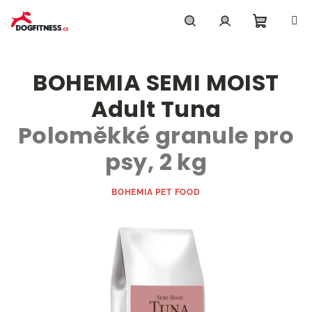
Přejít
na
obsah
Nákupn
Hledat
Přihlášení
BOHEMIA SEMI MOIST
košík
Adult Tuna
Poloměkké granule pro
psy, 2 kg
BOHEMIA PET FOOD