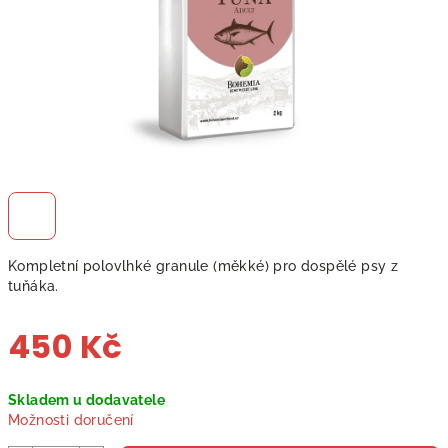
Kompletní polovlhké granule (měkké) pro dospělé psy z
tuňáka.
450 Kč
Měrná
Skladem u dodavatele
cena:
Možnosti doručení