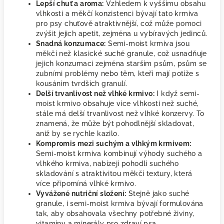
Lepší chuť a aroma:
Vzhledem k vyššímu obsahu
vlhkosti a měkčí konzistenci bývají tato krmiva
pro psy chuťově atraktivnější, což může pomoci
zvýšit jejich apetit, zejména u vybíravých jedinců.
Snadná konzumace:
Semi-moist krmiva jsou
měkčí než klasické suché granule, což usnadňuje
jejich konzumaci zejména starším psům, psům se
zubními problémy nebo těm, kteří mají potíže s
kousáním tvrdších granulí.
Delší trvanlivost než vlhké krmivo:
I když semi-
moist krmivo obsahuje více vlhkosti než suché,
stále má delší trvanlivost než vlhké konzervy. To
znamená, že může být pohodlnější skladovat,
aniž by se rychle kazilo.
Kompromis mezi suchým a vlhkým krmivem:
Semi-moist krmiva kombinují výhody suchého a
vlhkého krmiva, nabízejí pohodlí suchého
skladování s atraktivitou měkčí textury, která
více připomíná vlhké krmivo.
Vyvážené nutriční složení:
Stejně jako suché
granule, i semi-moist krmiva bývají formulována
tak, aby obsahovala všechny potřebné živiny,
vitamíny a minerály pro zdraví psa.