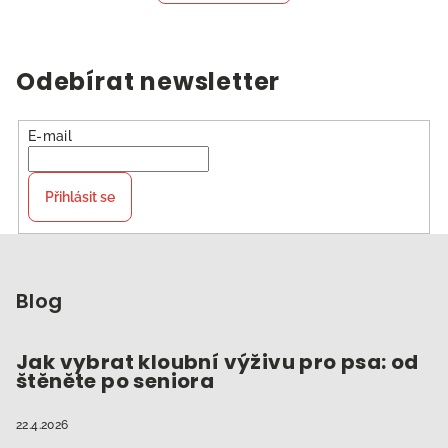
Odebírat newsletter
E-mail
Přihlásit se
Z
á
p
Blog
a
t
Jak vybrat kloubní výživu pro psa: od
štěněte po seniora
í
22.4.2026