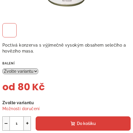
Poctivá konzerva s výjimečně vysokým obsahem selečího a
hovězího masa.
BALENÍ
od
80 Kč
Měrná
Zvolte variantu
cena:
Možnosti doručení
−
+
Do košíku