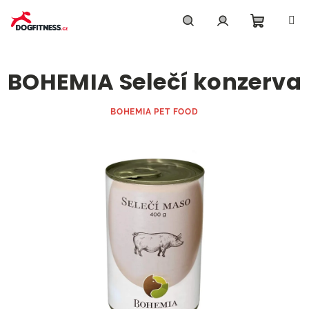
Přejít
na
obsah
Nákupn
Hledat
Přihlášení
BOHEMIA Selečí konzerva
košík
BOHEMIA PET FOOD