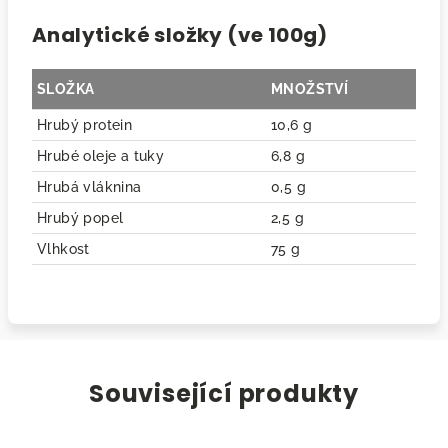
Analytické složky (ve 100g)
SLOŽKA
MNOŽSTVÍ
Hrubý protein
10,6 g
Hrubé oleje a tuky
6,8 g
Hrubá vláknina
0,5 g
Hrubý popel
2,5 g
Vlhkost
75 g
Související produkty