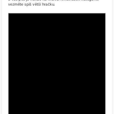
vezměte spíš větší hračku.