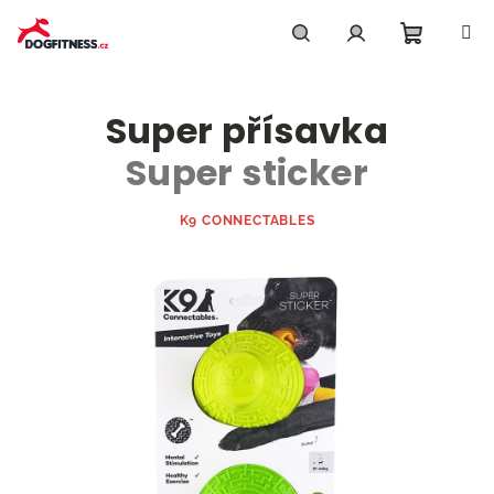
Přejít
na
obsah
Nákupn
Hledat
Přihlášení
Super přísavka
košík
Super sticker
K9 CONNECTABLES