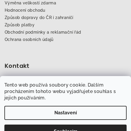
Výměna velikostí zdarma
Hodnocení obchodu
Způsob dopravy do ČR i zahraničí
Způsob platby
Obchodní podmínky a reklamační řád
Ochrana osobních údajů
Kontakt
obchod
@
dogfitness.cz
Tento web používá soubory cookie. Dalším
702 007 759
procházením tohoto webu vyjadřujete souhlas s
jejich používáním.
Nastavení
Copyright 2026
Obchod.Dogfitness.cz
. Všechna práva
vyhrazena.