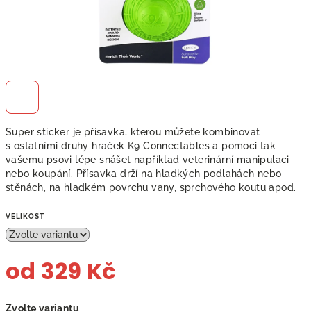
Super sticker je přísavka, kterou můžete kombinovat
s ostatními druhy hraček K9 Connectables a pomoci tak
vašemu psovi lépe snášet například veterinární manipulaci
nebo koupání. Přísavka drží na hladkých podlahách nebo
stěnách, na hladkém povrchu vany, sprchového koutu apod.
VELIKOST
od
329 Kč
Měrná
Zvolte variantu
cena: