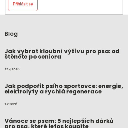
Přihlásit se
Z
á
p
Blog
a
t
Jak vybrat kloubní výživu pro psa: od
štěněte po seniora
í
22.4.2026
Jak podpořit psího sportovce: energie,
elektrolyty a rychlá regenerace
1.2.2026
Vánoce se psem: 5 nejlepších dárků
pro psa, které letos koupíte