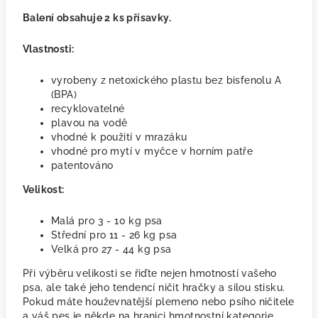
Balení obsahuje 2 ks přísavky.
Vlastnosti:
vyrobeny z netoxického plastu bez bisfenolu A
(BPA)
recyklovatelné
plavou na vodě
vhodné k použití v mrazáku
vhodné pro mytí v myčce v horním patře
patentováno
Velikost:
Malá pro 3 - 10 kg psa
Střední pro 11 - 26 kg psa
Velká pro 27 - 44 kg psa
Při výběru velikosti se řiďte nejen hmotností vašeho
psa, ale také jeho tendencí ničit hračky a silou stisku.
Pokud máte houževnatější plemeno nebo psího ničitele
a váš pes je někde na hranici hmotnostní kategorie,