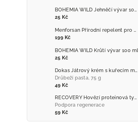
BOHEMIA WILD Jehněčí vývar 100 ml
25 Kč
Menforsan Přírodní repelent pro psy proti hmyzu s extraktem z citronely
199 Kč
BOHEMIA WILD Krůtí vývar 100 m
25 Kč
Dokas Játrový krém s kuřecím masem
Drůbeží pasta, 75 g
49 Kč
RECOVERY Hovězí proteinová tyčinka pro psy
Podpora regenerace
59 Kč