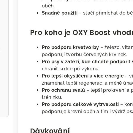
oběh.
Snadné použití
– stačí přimíchat do b
Pro koho je OXY Boost vhod
Pro podporu krvetvorby
– železo, vita
l
podporují tvorbu červených krvinek.
Pro psy v zátěži, kde chcete podpořit
chránit srdce při výkonu.
Pro lepší okysličení a více energie
– v
znamenat lepší regeneraci a méně úna
Pro ochranu svalů
– lepší prokrvení a
tréninku.
Pro podporu celkové vytrvalosti
– kom
podporuje krevní oběh a tím i výdrž ps
Dávkování