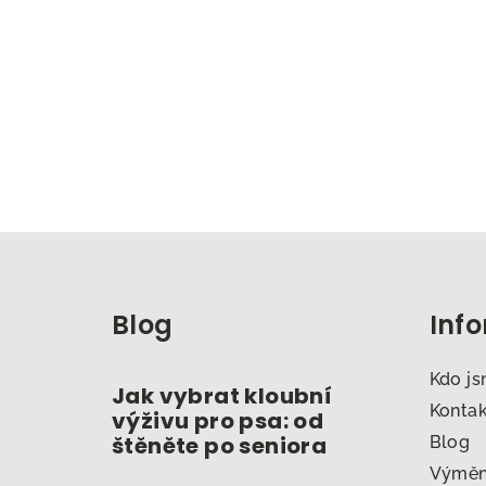
Z
á
Blog
Inf
p
a
Kdo j
Jak vybrat kloubní
t
Konta
výživu pro psa: od
štěněte po seniora
Blog
í
Výměna