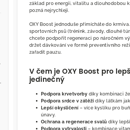
základ pro energii, vitalitu a dlouhodobou ko
pozná nejrychleji.
OXY Boost jednoduše přimícháte do krmiva.
sportovních psů (trénink, závody, dlouhé túr
chcete podpořit regeneraci po náročném výk
.cz
držet dávkování ve formě preventivního rež
zařadit pauzu.
ervenou řepou
V čem je OXY Boost pro lep
jedinečný
 - Zvěřina s jablky
Podpora krvetvorby
díky kombinaci žel
Podpora srdce v zátěži
díky látkám jako
Lepší okysličení
– více kyslíku pro bu
únavy.
Ochrana a regenerace svalů
díky lepš
Podpora vytrvalosti
– kombinace vitamí