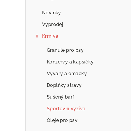
n
n
Novinky
í
Výprodej
p
Krmiva
a
Granule pro psy
n
Konzervy a kapsičky
e
Vývary a omáčky
l
Doplňky stravy
Sušený barf
Sportovní výživa
Oleje pro psy