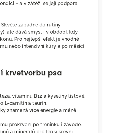
ndici – a v zátěži se její podpora
 Skvěle zapadne do rutiny
y), ale dává smysl i v období, kdy
onu. Pro nejlepší efekt je vhodné
imu nebo intenzivní kúry a po měsíci
ší krvetvorbu psa
eza, vitaminu B12 a kyseliny listové.
 L-carnitin a taurin.
ňky znamená více energie a méně
ímu prokrvení po tréninku i závodě.
nů a minerálů pro lepší krevní