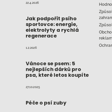
22.4.2026
Hodno
Způsob
Jak podpořit psího
zahran
sportovce: energie,
Způso
elektrolyty a rychlá
Obcho
regenerace
reklam
Ochran
1.2.2026
Vánoce se psem: 5
nejlepších dárků pro
psa, které letos koupíte
27.10.2025
Péče o psí zuby