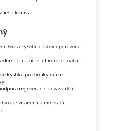
ěžného krmiva.
ný
min B12 a kyselina listová přirozeně
 srdce
– L-carnitin a taurin pomáhají
íce kyslíku pro buňky může
vy.
 podpora regenerace po závodě i
binace vitamínů a minerálů
a.