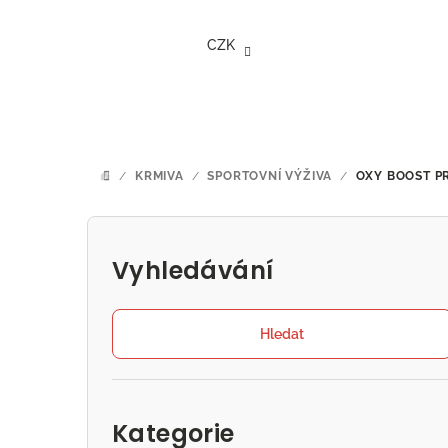
Přejít
na
CZK
obsah
/
KRMIVA
/
SPORTOVNÍ VÝŽIVA
/
OXY BOOST
P
DOMŮ
P
o
Vyhledávání
s
t
Hledat
r
Přeskočit
a
kategorie
Kategorie