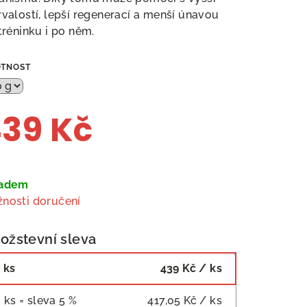
rvalostí, lepší regenerací a menší únavou
 tréninku i po něm.
TNOST
39 Kč
ná
a:
ladem
nosti doručení
ožstevní sleva
 ks
439 Kč
/ ks
 ks = sleva 5 %
417,05 Kč
/ ks