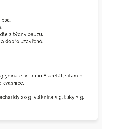
 psa.
.
aďte 2 týdny pauzu.
a dobře uzavřené.
o glycinate, vitamin E acetát, vitamin
é kvasnice.
acharidy 20 g, vláknina 5 g, tuky 3 g.