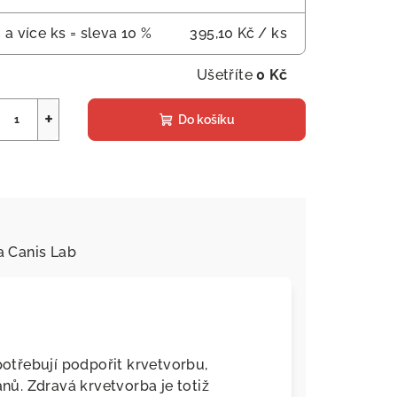
 a více ks = sleva 10 %
395,10 Kč
/ ks
Ušetříte
0 Kč
+
Do košíku
a
Canis Lab
 potřebují podpořit krvetvorbu,
ánů. Zdravá krvetvorba je totiž