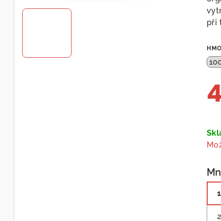
vyt
při
HMO
4
Měr
cen
Sk
Mož
Mn
1
2