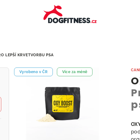
RO LEPŠÍ KRVETVORBU PSA
CAN
Vyrobeno v ČR
Více za méně
O
P
p
OXY
pod
org