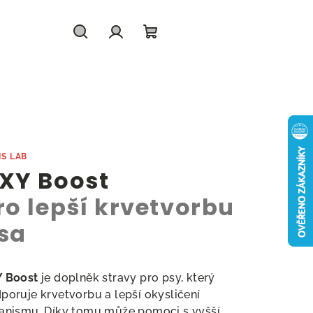
Hledat
Přihlášení
Nákupní
košík
IS LAB
XY Boost
ro lepší krvetvorbu
sa
 Boost
je doplněk stravy pro psy, který
poruje krvetvorbu a lepší okysličení
anismu. Díky tomu může pomoci s vyšší