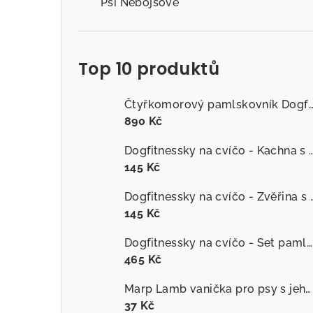
Psí Nebojsové
Top 10 produktů
Čtyřkomorový pamlskovník Dogfitness
890 Kč
Dogfitnessky na cvíčo - Kachna s č
145 Kč
Dogfitnessky na cvíčo
145 Kč
Dogfitnessky na cvíčo - Set pamlsků
465 Kč
Marp Lamb vanička pro psy s jehněčím
37 Kč