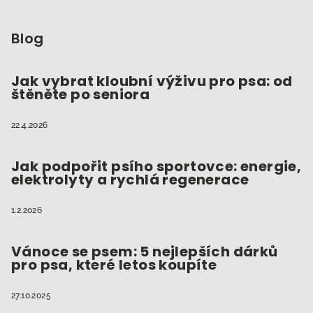
Z
á
p
Blog
a
t
Jak vybrat kloubní výživu pro psa: od
štěněte po seniora
í
22.4.2026
Jak podpořit psího sportovce: energie,
elektrolyty a rychlá regenerace
1.2.2026
Vánoce se psem: 5 nejlepších dárků
pro psa, které letos koupíte
27.10.2025