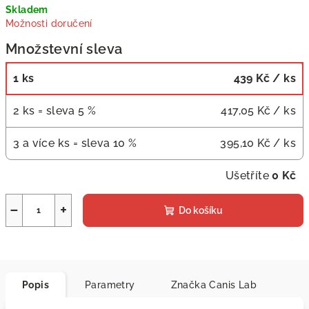
Skladem
cena:
Možnosti doručení
Množstevní sleva
1 ks
439 Kč
/ ks
2 ks = sleva 5 %
417,05 Kč
/ ks
3 a více ks = sleva 10 %
395,10 Kč
/ ks
Ušetříte
0 Kč
−
+
Do košíku
Popis
Parametry
Značka
Canis Lab