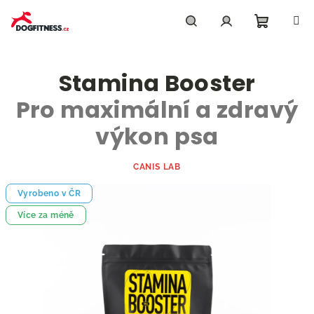
Přejít
na
obsah
Nákupn
Hledat
Přihlášení
Stamina Booster
košík
Pro maximální a zdravý
výkon psa
CANIS LAB
Vyrobeno v ČR
Více za méně