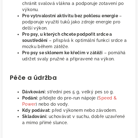
chránit svalová vlákna a podporuje zotavení po
výkonu.
Pro vytrvalostní aktivitu bez poklesu energie
–
podporuje využití tuků jako zdroje energie pro
delší výkon.
Pro psy, u kterých chcete podpořit srdce a
soustředění
– přispívá k optimální funkci srdce a
mozku během zátěže.
Pro psy se sklonem ke křečím v zátěži
– pomáhá
udržet svaly pružné a připravené na výkon.
Péče a údržba
Dávkování:
střední pes 5 g, velký pes 10 g.
Podání:
přidejte do pre-run nápoje (
Speed &
Power
) nebo do vody.
Kdy podávat:
před výkonem nebo závodem.
Skladování:
uchovávat v suchu, dobře uzavřené
a mimo přímé slunce.