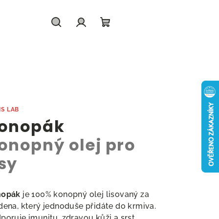
Hledat
Přihlášení
Nákupní
košík
IS LAB
onopák
onopný olej pro
sy
nopák
je 100% konopný olej lisovaný za
dena, který jednoduše přidáte do krmiva.
poruje imunitu, zdravou kůži a srst,