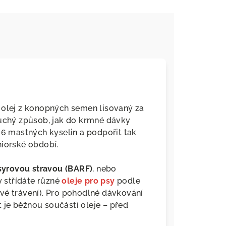
í olej z konopných semen lisovaný za
duchý způsob, jak do krmné dávky
 mastných kyselin a podpořit tak
niorské období.
syrovou stravou (BARF)
, nebo
dy střídáte různé
oleje pro psy
podle
livé trávení). Pro pohodlné dávkování
je běžnou součástí oleje – před