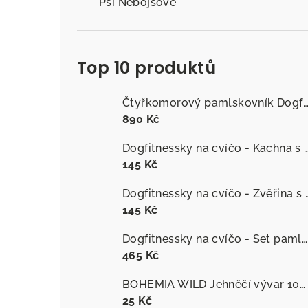
Psí Nebojsové
Top 10 produktů
Čtyřkomorový pamlskovník Dogfitness
890 Kč
Dogfitnessky na cvíčo - Kachna s č
145 Kč
Dogfitnessky na cvíčo
145 Kč
Dogfitnessky na cvíčo - Set pamlsků
465 Kč
BOHEMIA WILD Jehněčí vývar 100 ml
25 Kč