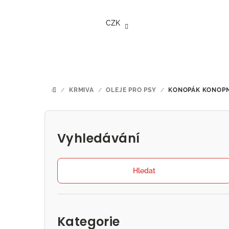
Přejít
na
CZK
obsah
/
KRMIVA
/
OLEJE PRO PSY
/
KONOPÁK
KONOPN
DOMŮ
P
o
Vyhledávání
s
t
Hledat
r
Přeskočit
a
kategorie
Kategorie