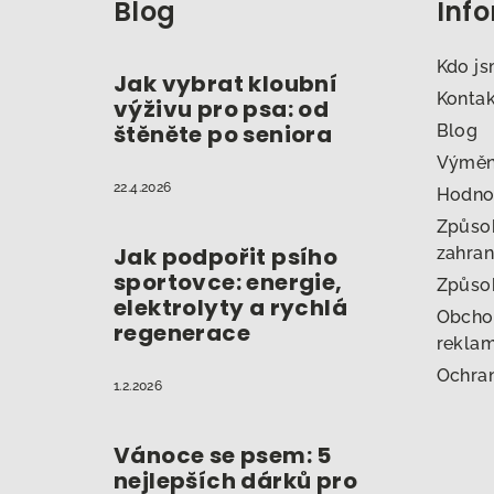
Blog
Inf
p
a
Kdo j
Jak vybrat kloubní
t
Konta
výživu pro psa: od
štěněte po seniora
Blog
í
Výměna
22.4.2026
Hodno
Způsob
Jak podpořit psího
zahran
sportovce: energie,
Způso
elektrolyty a rychlá
Obcho
regenerace
reklam
Ochran
1.2.2026
Vánoce se psem: 5
nejlepších dárků pro