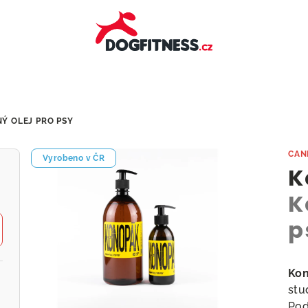
Ý OLEJ PRO PSY
CAN
Vyrobeno v ČR
K
K
p
Ko
stu
Pod