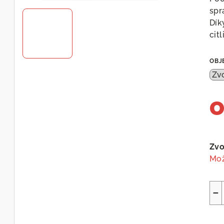
spr
Dík
citl
OBJ
Měr
cen
Zvo
Mož
−