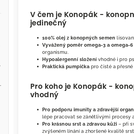
V čem je Konopák - konopný
jedinečný
100% olej z konopných semen
lisovan
.cz
Vyvážený poměr omega-3 a omega-6
organismu.
Hypoalergenní složení
vhodné i pro ps
ervenou řepou
Praktická pumpička
pro čisté a přesné
 - Zvěřina s jablky
Pro koho je Konopák - kono
vhodný
Pro podporu imunity a zdravější orga
lépe pracovat se zánětlivými procesy 
Pro krásnou srst a zdravou kůži
– při 
zvýšeném línání a zhoršené kvalitě srst