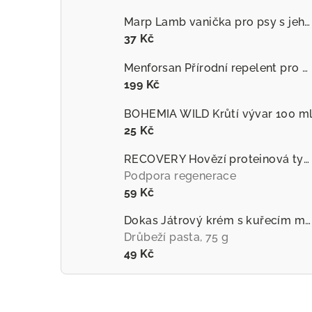
Marp Lamb vanička pro psy s jehněčím
37 Kč
Menforsan Přírodní repelent pro psy proti hmyzu s extraktem z citronely
199 Kč
BOHEMIA WILD Krůtí vývar 100 m
25 Kč
RECOVERY Hovězí proteinová tyčinka pro psy
Podpora regenerace
59 Kč
Dokas Játrový krém s kuřecím masem
Drůbeží pasta, 75 g
49 Kč