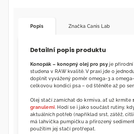
Popis
Značka
Canis Lab
Detailní popis produktu
Konopák – konopný olej pro psy
je přírodn
studena v RAW kvalitě. V praxi jde o jedno
doplnit vyvážený poměr omega-3 a omega-6
celkovou kondici psa – od štěněte až po se
Olej stačí zamíchat do krmiva, ať už krmíte
granulemi
. Hodí se i jako součást rutiny, k
aktuálních potřeb (například srst, zátěž, cit
má lahvička pumpičku a přirozený sediment 
použitím jej stačí protřepat.