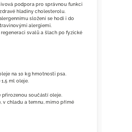
živová podpora pro správnou funkci
í zdravé hladiny cholesterolu.
lergennímu složení se hodí i do
otravinovými alergiemi.
regeneraci svalů a šlach po fyzické
leje na 10 kg hmotnosti psa.
,5 ml oleje.
 přirozenou součástí oleje.
, v chladu a temnu, mimo přímé