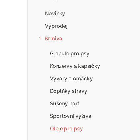
n
n
Novinky
í
Výprodej
p
Krmiva
a
Granule pro psy
n
Konzervy a kapsičky
e
Vývary a omáčky
l
Doplňky stravy
Sušený barf
Sportovní výživa
Oleje pro psy