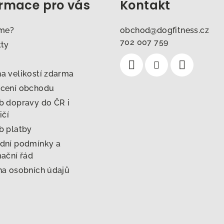
ormace pro vás
Kontakt
sme?
obchod
@
dogfitness.cz
702 007 759
kty
 velikostí zdarma
cení obchodu
 dopravy do ČR i
ičí
b platby
dní podmínky a
ační řád
a osobních údajů