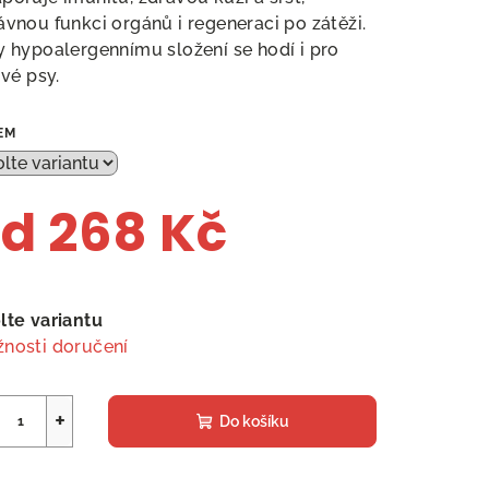
ávnou funkci orgánů i regeneraci po zátěži.
y hypoalergennímu složení se hodí i pro
ivé psy.
EM
od
268 Kč
ná
a:
lte variantu
nosti doručení
+
Do košíku