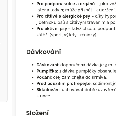
Pro podporu srdce a orgánů
– jako vý
jater a ledvin; může přispět i k udržen
Pro citlivé a alergické psy
– díky hypoa
jídelníčku psů s citlivým trávením a p
Pro aktivní psy
– když chcete podpořit 
zátěži (sport, výlety, tréninky).
l
Dávkování
Dávkování:
doporučená dávka je 3 ml o
Pumpička:
1 dávka pumpičky obsahuje 1
Podání:
olej zamíchejte do krmiva.
Před použitím protřepejte:
sediment je
Skladování:
uchovávat dobře uzavřené
slunce.
Složení